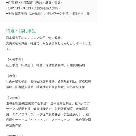
■住宅 寮・社宅制度（家族・単身・独身）
（月2万円～3万円＋光熱費を個人負担）
■手当 残業手当（1分単位）、テレワーク手当、役職手当 等
待遇・福利厚生
日本最大手のエンジニア集団である弊社。
充実の福利厚生・待遇で、みなさまをしっかりとサポートしま
す。
【各種手当】
赴任手当、転勤赴任一時金、帰省旅費補助、引越費用補助
【教育】
社内外講習補助、勉強会講師料補助、通信教育補助、資格取得
補助、図書購入補助、社外技術研修参加費、自己啓発支援
【その他】
退職金制度(確定拠出年金制度)、慶弔見舞金制度、社内クラブ
サークル活動支援、健康保険組合、財形貯蓄制度、定年再雇
用、テクノプロ・グループ従業員持株会（奨励金あり） 、福
利厚生サービス「ベネフィット・ステーション」、総合福祉団
体定期保険