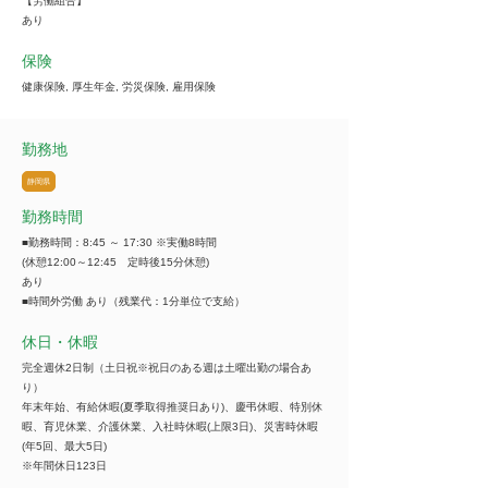
【労働組合】
あり
保険
健康保険, 厚生年金, 労災保険, 雇用保険
勤務地
静岡県
勤務時間
■勤務時間：8:45 ～ 17:30 ※実働8時間
(休憩12:00～12:45 定時後15分休憩)
あり
■時間外労働 あり（残業代：1分単位で支給）
休日・休暇
完全週休2日制（土日祝※祝日のある週は土曜出勤の場合あ
り）
年末年始、有給休暇(夏季取得推奨日あり)、慶弔休暇、特別休
暇、育児休業、介護休業、入社時休暇(上限3日)、災害時休暇
(年5回、最大5日)
※年間休日123日