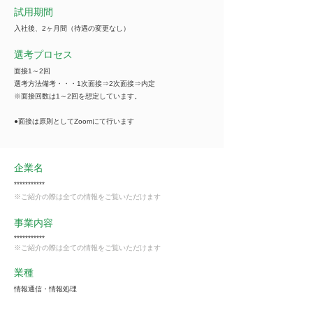
試用期間
入社後、2ヶ月間（待遇の変更なし）
選考プロセス
面接1～2回
選考方法備考・・・1次面接⇒2次面接⇒内定
※面接回数は1～2回を想定しています。
●面接は原則としてZoomにて行います
企業名
***********
※ご紹介の際は全ての情報をご覧いただけます
事業内容
***********
※ご紹介の際は全ての情報をご覧いただけます
業種
情報通信・情報処理