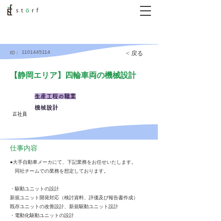
1101445114
< 戻る
ID：
【静岡エリア】四輪車両の機械設計
生産工程の職業
機械設計
正社員
仕事内容
●大手自動車メーカにて、下記業務をお任せいたします。
同社チームでの業務を想定しております。
・駆動ユニットの設計
新規ユニット開発対応（検討資料、評価及び報告書作成）
既存ユニットの改善設計、新規駆動ユニット設計
・電動化駆動ユニットの設計