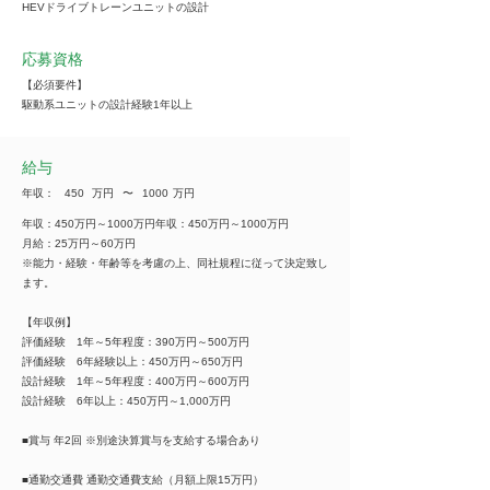
HEVドライブトレーンユニットの設計
応募資格
【必須要件】
駆動系ユニットの設計経験1年以上
給与
年収：
450
万円
​〜
1000
万円
年収：450万円～1000万円年収：450万円～1000万円
月給：25万円～60万円
※能力・経験・年齢等を考慮の上、同社規程に従って決定致し
ます。
【年収例】
評価経験 1年～5年程度：390万円～500万円
評価経験 6年経験以上：450万円～650万円
設計経験 1年～5年程度：400万円～600万円
設計経験 6年以上：450万円～1,000万円
■賞与 年2回 ※別途決算賞与を支給する場合あり
■通勤交通費 通勤交通費支給（月額上限15万円）