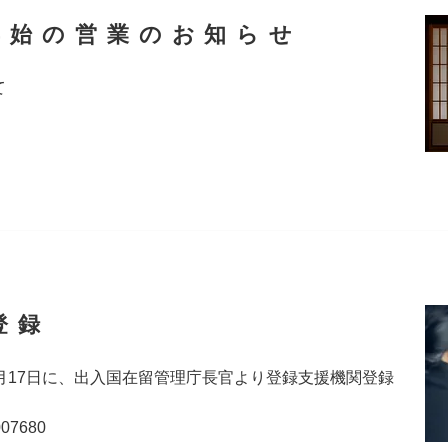
末年始の営業のお知らせ
て
登録
0月17日に、出入国在留管理庁長官より登録支援機関登録
。
7680