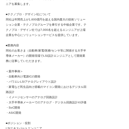
ニアを募集します。
■テクノプロ・デザイン社について
同社は年間売上が1,600億円を超える国内最大の技術ソリュー
ション企業・テクノプログループを牽引する中核企業です。テ
クノプロ・デザイン社では7,000名を超えるエンジニアが上場
企業を中心にソリューションサービスを提供しています。
■業務内容
同社のお客さま（自動車/家電/医療/センサ等に関係する大手半
導体メーカー）の開発現場でLSI設計エンジニアとして開発業
務に従事していただきます。
＜案件事例＞
・自動車向け電源ICの開発
・パワエレLSIアナログレイアウト設計
・家電など民生品向け搭載のマイコン開発におけるデジタル回
路設計
・イメージセンサーのアナログ回路設計
・大手半導体メーカーでのアナログ・デジタル回路設計や評価
・SoC開発
・ASIC開発
■ポジション・役割
LSIエキスパートエンジニア