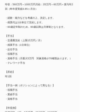
年収：560万円～1000万円月給：35万円～60万円＋賞与年2
回（昨年度実績3.85ヶ月分）
・経験・能力などを考慮の上、決定します。
・残業代は1分単位で支給します。
・60歳定年制のため、60歳以降は月俸制となります。
【手当】
・交通費支給（上限15万円／月）
・残業手当（1分単位）
・赴任手当
・役職手当
・資格手当（月最大5万円 対象資格が76種類あります。）
・テレワーク手当
【昇給】
年1回
【手当一例（ポジションによって異なる）】
・役職手当
・業績手当
・資格手当
【年収例】