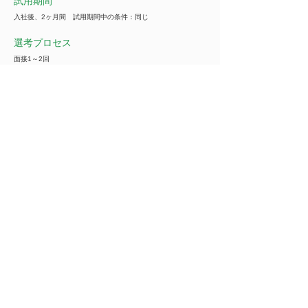
試用期間
入社後、2ヶ月間 試用期間中の条件：同じ
選考プロセス
面接1～2回
選考方法備考・・・1次面接（WEB）⇒2次面接(対面 or
WEB)⇒内定
■面接地：対面の場合は本社または最寄りの支店にて実施する
場合あり
■選考曜日：月～金曜日
■選考時間：9:00～20:00開始
※ご都合が合わない場合は、ご相談ください。
企業名
***********
※ご紹介の際は全ての情報をご覧いただけます
事業内容
***********
※ご紹介の際は全ての情報をご覧いただけます
業種