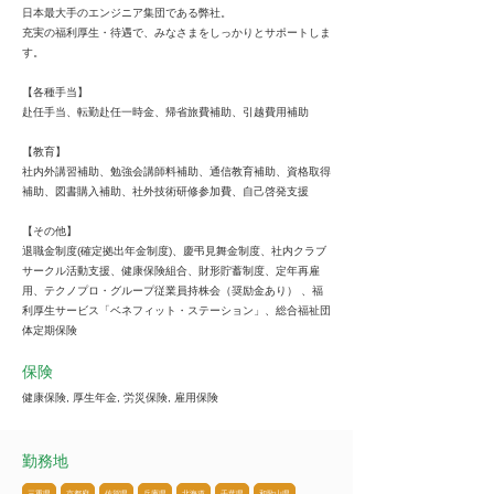
日本最大手のエンジニア集団である弊社。
充実の福利厚生・待遇で、みなさまをしっかりとサポートしま
す。
【各種手当】
赴任手当、転勤赴任一時金、帰省旅費補助、引越費用補助
【教育】
社内外講習補助、勉強会講師料補助、通信教育補助、資格取得
補助、図書購入補助、社外技術研修参加費、自己啓発支援
【その他】
退職金制度(確定拠出年金制度)、慶弔見舞金制度、社内クラブ
サークル活動支援、健康保険組合、財形貯蓄制度、定年再雇
用、テクノプロ・グループ従業員持株会（奨励金あり） 、福
利厚生サービス「ベネフィット・ステーション」、総合福祉団
体定期保険
保険
健康保険, 厚生年金, 労災保険, 雇用保険
勤務地
三重県
京都府
佐賀県
兵庫県
北海道
千葉県
和歌山県