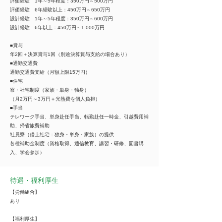
評価経験 1年～5年程度：350万円～500万円
評価経験 6年経験以上：450万円～650万円
設計経験 1年～5年程度：350万円～600万円
設計経験 6年以上：450万円～1,000万円
■賞与
年2回＋決算賞与1回（別途決算賞与支給の場合あり）
■通勤交通費
通勤交通費支給（月額上限15万円）
■住宅
寮・社宅制度（家族・単身・独身）
（月2万円～3万円＋光熱費を個人負担）
■手当
テレワーク手当、単身赴任手当、転勤赴任一時金、引越費用補
助、帰省旅費補助
社員寮（借上社宅：独身・単身・家族）の提供
各種補助金制度（資格取得、通信教育、講習・研修、図書購
入、学会参加）
待遇・福利厚生
【労働組合】
あり
【福利厚生】