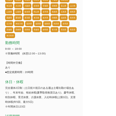
埼玉県
大分県
大阪府
奈良県
宮城県
宮崎県
富山県
山口県
山形県
山梨県
岐阜県
岡山県
岩手県
島根県
広島県
徳島県
愛媛県
愛知県
新潟県
東京都
栃木県
沖縄県
滋賀県
熊本県
石川県
神奈川県
福井県
福岡県
福島県
秋田県
群馬県
茨城県
長崎県
長野県
青森県
静岡県
香川県
高知県
鳥取県
鹿児島県
勤務時間
9:00 ～ 18:00
※実働8時間 (休憩12:00～13:00)
【時間外労働】
あり
■想定残業時間：20時間
休日・休暇
完全週休2日制（土日祝※祝日のある週は土曜出勤の場合あ
り）、年末年始、有給休暇(夏季取得推奨日あり)、慶弔休暇、
特別休暇、育児休業、介護休業、入社時休暇(上限3日)、災害
時休暇(年5回、最大5日)
※年間休日123日