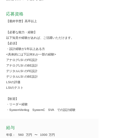
応募資格
【最終学歴】高卒以上
【必要な能力・経験】
以下知見や経験があれば、ご活躍いただけます。
【必須】
・設計経験が1年以上ある方
<具体的には下記何れか一部の経験>
アナログLSI のFE設計
アナログLSI のBE設計
デジタルLSI のFE設計
デジタルLSI のBE設計
LSIの評価
LSIのテスト
【歓迎】
・リーダー経験
・SystemVerilog SystemC SVA での設計経験
給与
年収：
560
万円
​〜
1000
万円