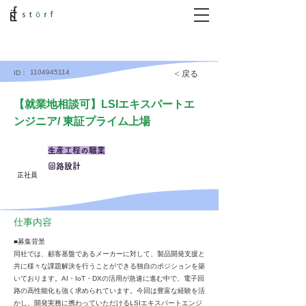
1104945114
< 戻る
ID：
【就業地相談可】LSIエキスパートエ
ンジニア/ 東証プライム上場
生産工程の職業
回路設計
正社員
仕事内容
■募集背景
同社では、顧客基盤であるメーカーに対して、製品開発支援と
共に様々な課題解決を行うことができる独自のポジションを築
いております。AI・IoT・DXの活用が急速に進む中で、電子回
路の高性能化も強く求められています。今回は豊富な経験を活
かし、開発実務に携わっていただけるLSIエキスパートエンジ