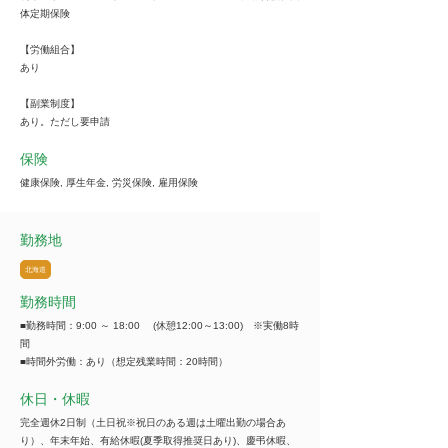
体定期保険
【労働組合】
あり
【副業制度】
あり。ただし要申請
保険
健康保険, 厚生年金, 労災保険, 雇用保険
勤務地
北海道
勤務時間
■勤務時間：9:00 ～ 18:00 (休憩12:00～13:00) ※実働8時
間
■時間外労働：あり（想定残業時間：20時間）
休日・休暇
完全週休2日制（土日祝※祝日のある週は土曜出勤の場合あ
り）、年末年始、有給休暇(夏季取得推奨日あり)、慶弔休暇、