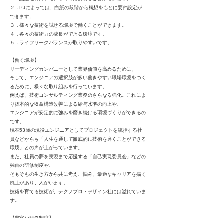
２．PJによっては、白紙の段階から構想をもとに要件設定が
できます。
３．様々な技術を試せる環境で働くことができます。
４．各々の技術力の成長ができる環境です。
５．ライフワークバランスが取りやすいです。
【働く環境】
リーディングカンパニーとして業界価値を高めるために、
そして、エンジニアの選択肢が多い働きやすい職場環境をつく
るために、様々な取り組みを行っています。
例えば、技術コンサルティング業務のさらなる強化。これによ
り抜本的な収益構造改善による給与水準の向上や、
エンジニアが安定的に強みを磨き続ける環境づくりができるの
です。
現在53歳の現役エンジニアとしてプロジェクトを統括する社
員などからも「人生を通して徹底的に技術を磨くことができる
環境」との声が上がっています。
また、社員の夢を実現まで応援する「自己実現委員会」などの
独自の研修制度や、
そもそもの生き方から共に考え、悩み、最適なキャリアを描く
風土があり、人がいます。
技術を育てる技術が、テクノプロ・デザイン社には溢れていま
す。
【豊富な研修制度】