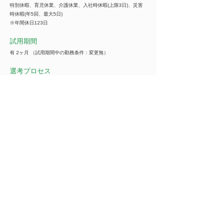
特別休暇、育児休業、介護休業、入社時休暇(上限3日)、災害
時休暇(年5回、最大5日)
※年間休日123日
試用期間
有 2ヶ月 （試用期間中の勤務条件：変更無）
選考プロセス
面接1～2回
選考方法備考・・・1次面接（WEB）⇒2次面接(対面 or
WEB)⇒内定
■面接地：対面の場合は本社または最寄りの支店にて実施する
場合あり
■選考曜日：月～金曜日
■選考時間：9:00～20:00開始
※ご都合が合わない場合は、ご相談ください。
企業名
***********
※ご紹介の際は全ての情報をご覧いただけます