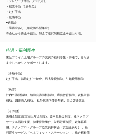
・テレワーク手当（250円/日）
・残業手当（1分単位）
・赴任手当
・役職手当
■退職金
・退職金あり（確定拠出型年金）
※会社から掛金を拠出、加えて選択制積立金を拠出可能。
待遇・福利厚生
東証プライム上場グループの充実の福利厚生・待遇で、みなさ
まをしっかりとサポートします。
【各種手当】
赴任手当、転勤赴任一時金、帰省旅費補助、引越費用補助
【教育】
社内外講習補助、勉強会講師料補助、通信教育補助、資格取得
補助、図書購入補助、 社外技術研修参加費、自己啓発支援
【その他】
退職金制度(確定拠出年金制度)、慶弔見舞金制度、社内クラブ
サークル活動支援、健康保険組合、財形貯蓄制度、定年再雇
用、テクノプロ・グループ従業員持株会（奨励金あり） 、福
利厚生サービス「ベネフィット・ステーション」、総合福祉団