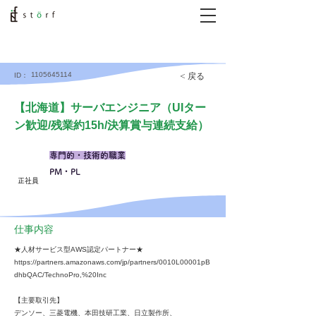
1105645114
< 戻る
ID：
【北海道】サーバエンジニア（UIター
ン歓迎/残業約15h/決算賞与連続支給）
専門的・技術的職業
PM・PL
正社員
仕事内容
★人材サービス型AWS認定パートナー★
https://partners.amazonaws.com/jp/partners/0010L00001pB
dhbQAC/TechnoPro,%20Inc
【主要取引先】
デンソー、三菱電機、本田技研工業、日立製作所、