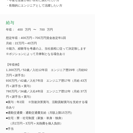
・今後も需要が高い分野に携わりたい方
・長期的にエンジニアとして活躍したい方
給与
年収：
400
万円
​〜
700
万円
想定年収：400万円～700万円賃金改定年1回
月給：22万円～40万円
※能力、経験等を考慮の上、当社規程に従って決定致します
※ポジションによって月俸制となる場合あり
【年収例】
1,300万円／52歳／入社12年目 エンジニア歴29年（月給92
万円＋諸手当）
930万円／42歳／入社7年目 エンジニア歴17年（月給 43万
円＋諸手当＋賞与）
780万円／34歳／入社4年目 エンジニア歴12年（月給 37万
円＋諸手当＋賞与）
■賞与：年2回 ※別途決算賞与、活動貢献賞与を支給する場
合あり
■通勤交通費：通勤交通費支給（月額上限15万円）
■住宅：寮・社宅制度（家族・単身・独身）
（月2万円～3万円＋光熱費を個人負担）
■手当