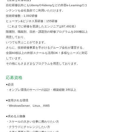
自社研修以外にもUdemyやAidemyなどの外部e-Learningのコ
ンテンツも会社負担でご利用いただけます。
技術研修数：1,092研修
ヒューマン&ビジネス系研修：155研修
《これまでに研修を受講したエンジニアは97,492名》
階層別、職能別、目的・課題別の研修プログラムを200種以上
用意しており、
いつでも学ぶことができます。
さらに、技術研修事業を手がけるグループ会社が運営する、
全国60校以上の外部スクールも活用OK！多様なニーズに対応
しています。
その他にもさまざまなプログラムを用意しております。
応募資格
●必須
・オンプレ環境のサーバーの設計・構築経験 3年以上
●使用される環境
・WindowsServer、Linux、AWS
●求める人物像
・スケールの大きい仕事に携わりたい方
・クラウドにチャレンジしたい方