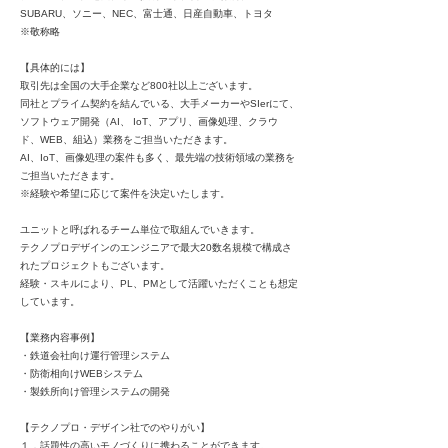
SUBARU、ソニー、NEC、富士通、日産自動車、トヨタ
※敬称略
【具体的には】
取引先は全国の大手企業など800社以上ございます。
同社とプライム契約を結んでいる、大手メーカーやSIerにて、
ソフトウェア開発（AI、 IoT、アプリ、画像処理、クラウ
ド、WEB、組込）業務をご担当いただきます。
AI、IoT、画像処理の案件も多く、最先端の技術領域の業務を
ご担当いただきます。
※経験や希望に応じて案件を決定いたします。
ユニットと呼ばれるチーム単位で取組んでいきます。
テクノプロデザインのエンジニアで最大20数名規模で構成さ
れたプロジェクトもございます。
経験・スキルにより、PL、PMとして活躍いただくことも想定
しています。
【業務内容事例】
・鉄道会社向け運行管理システム
・防衛相向けWEBシステム
・製鉄所向け管理システムの開発
【テクノプロ・デザイン社でのやりがい】
１．話題性の高いモノづくりに携わることができます。