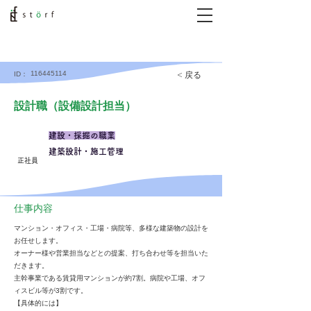
116445114
< 戻る
ID：
設計職（設備設計担当）
建設・採掘の職業
建築設計・施工管理
正社員
仕事内容
マンション・オフィス・工場・病院等、多様な建築物の設計を
お任せします。
オーナー様や営業担当などとの提案、打ち合わせ等を担当いた
だきます。
主幹事業である賃貸用マンションが約7割。病院や工場、オフ
ィスビル等が3割です。
【具体的には】