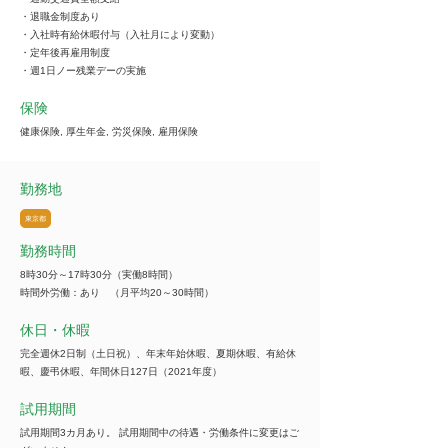
・退職金制度あり
・入社時有給休暇付与（入社月により変動）
・定年後再雇用制度
・週1日ノー残業デーの実施
保険
健康保険, 厚生年金, 労災保険, 雇用保険
勤務地
東京都
勤務時間
8時30分～17時30分（実働8時間）
時間外労働：あり （月平均20～30時間）
休日・休暇
完全週休2日制（土日祝）、年末年始休暇、夏期休暇、有給休
暇、慶弔休暇、年間休日127日（2021年度）
試用期間
試用期間3カ月あり。 試用期間中の待遇・労働条件に変更はご