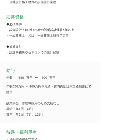
・自社設計施工物件の設備設計業務
応募資格
◆必須条件
・設備設計：RC造やS造の設備設計経験5年以上
・一級建築士 又は 一級建築士取得予定者
◆歓迎条件
・設計事務所やゼネコンでの設計経験
給与
年収：
550
万円
​〜
800
万円
年収550万円 ～ 800万円※月給・賞与内訳は内定通知書にて
提示
残業手当：管理職採用のため支給なし
昇給：年1回（4月）
賞与：年2回（7月、12月）
待遇・福利厚生
・通勤交通費全額支給