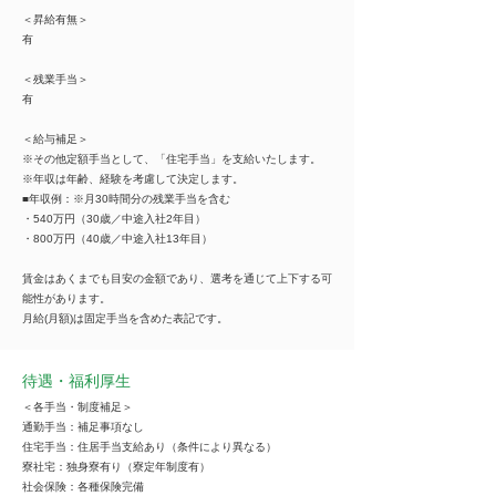
＜昇給有無＞
有
＜残業手当＞
有
＜給与補足＞
※その他定額手当として、「住宅手当」を支給いたします。
※年収は年齢、経験を考慮して決定します。
■年収例：※月30時間分の残業手当を含む
・540万円（30歳／中途入社2年目）
・800万円（40歳／中途入社13年目）
賃金はあくまでも目安の金額であり、選考を通じて上下する可
能性があります。
月給(月額)は固定手当を含めた表記です。
待遇・福利厚生
＜各手当・制度補足＞
通勤手当：補足事項なし
住宅手当：住居手当支給あり（条件により異なる）
寮社宅：独身寮有り（寮定年制度有）
社会保険：各種保険完備