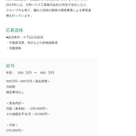
2015年には、大和ハウス工業株式会社の完全子会社となり、
グループ力を得て、優れた技術の開発や開発事業による事業連
携を行っています。
応募資格
■必須条件：※下記2点必須
・不動産営業、仲介などの折衝経験者
・宅建資格
給与
年収：
500
万円
​〜
800
万円
500万円～800万円＜賃金形態＞
月給制
補足事項なし
＜賃金内訳＞
月額（基本給）：255,000円～
その他固定手当/月：15,000円～
＜月給＞
270,000円～