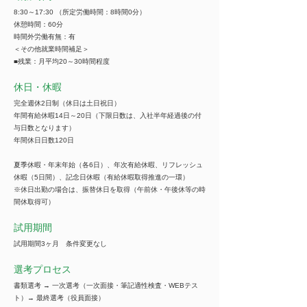
8:30～17:30 （所定労働時間：8時間0分）
休憩時間：60分
時間外労働有無：有
＜その他就業時間補足＞
■残業：月平均20～30時間程度
休日・休暇
完全週休2日制（休日は土日祝日）
年間有給休暇14日～20日（下限日数は、入社半年経過後の付
与日数となります）
年間休日日数120日
夏季休暇・年末年始（各6日）、年次有給休暇、リフレッシュ
休暇（5日間）、記念日休暇（有給休暇取得推進の一環）
※休日出勤の場合は、振替休日を取得（午前休・午後休等の時
間休取得可）
試用期間
試用期間3ヶ月 条件変更なし
選考プロセス
書類選考 → 一次選考（一次面接・筆記適性検査・WEBテス
ト）→ 最終選考（役員面接）