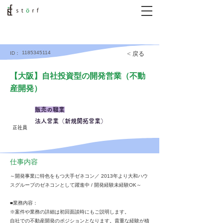
1185345114
< 戻る
ID：
【大阪】自社投資型の開発営業（不動
産開発）
販売の職業
法人営業（新規開拓営業）
正社員
仕事内容
～開発事業に特色をもつ大手ゼネコン／ 2013年より大和ハウ
スグループのゼネコンとして躍進中 / 開発経験未経験OK～
■業務内容：
※案件や業務の詳細は初回面談時にもご説明します。
自社での不動産開発のポジションとなります。貴重な経験が積