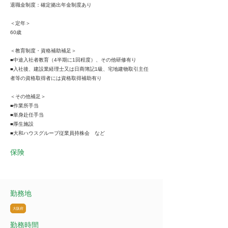
退職金制度：確定拠出年金制度あり
＜定年＞
60歳
＜教育制度・資格補助補足＞
■中途入社者教育（4半期に1回程度）、その他研修有り
■入社後、建設業経理士又は日商簿記1級、宅地建物取引主任
者等の資格取得者には資格取得補助有り
＜その他補足＞
■作業所手当
■単身赴任手当
■厚生施設
■大和ハウスグループ従業員持株会 など
保険
勤務地
大阪府
勤務時間