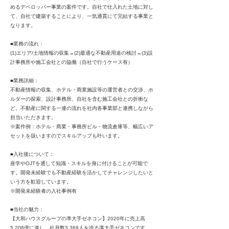
めるデベロッパー事業の案件です。自社で仕入れた土地に対し
て、自社で建築することにより、一気通貫にて完結する事業と
なります。
■業務の流れ：
(1)エリア/土地情報の収集→(2)最適な不動産用途の検討→(3)設
計事務所や施工会社との協働（自社で行うケース有）
■業務詳細：
不動産情報の収集、ホテル・商業施設等の運営者との交渉、ホ
ルダーの探索、設計事務所、自社を含む施工会社との折衝な
ど。不動産に関する一連の流れを社内各事業部と連携しながら
担当いただきます。
※案件例：ホテル・商業・事務所ビル・物流倉庫等、幅広いア
セットを扱いますのでスキルアップも叶います。
■入社後について：
座学やOJTを通して知識・スキルを身に付けることが可能で
す。開発未経験でも不動産経験を活かしてチャレンジしたいと
いう方を歓迎しています。
※開発未経験者の入社事例有
■当社の魅力：
【大和ハウスグループの準大手ゼネコン】2020年に売上高
5,208億に達し、社員数3,369人を誇る準大手ゼネコンです。