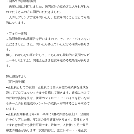
・初めてのお客様訪問
→先輩社員に同行しました。訪問案件の進め方は人それぞれな
のでたくさんの方に同行いただきました。
人のヒアリング方法を聞いたり、提案を聞くことはとても勉
強になります。
・フォロー体制
→訪問状況の結果報告を行いますので、そこでアドバイスをい
ただきました。また、聞いたら答えていただける環境がありま
す。
但し、わからない事に対して、こちらから能動的に質問やレビ
ューをしなければ、間違えたまま提案を進める危険性がありま
す。
弊社担当者より
【正社員登用】
■正社員としての役割：正社員には個人目標の継続的な達成を
通じてプロフェッショナルを目指して頂きます。達成に向けて
の行動や姿勢を見せ、後輩のフォロー・アドバイスを行いなが
らチームの目標達成やメンバーの成長へ寄与することを求めて
います。
■正社員登用審査は年2回：半期に1度の評価を積上げ、登用要
件をクリアした後、年2回の登用審査があります。要件をクリ
アすれば何度でも挑戦可能です。最短で、入社後9ヶ月で登用
審査の機会があります（試験内容は、主にレポート・適正試