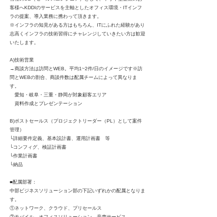
客様へKDDIのサービスを主軸としたオフィス環境・ITインフ
ラの提案、導入業務に携わって頂きます。
※インフラの知見がある方はもちろん、ITにふれた経験があり
志高くインフラの技術習得にチャレンジしていきたい方は歓迎
いたします。
A)技術営業
→商談方法は訪問とWEB。平均1~2件/日のイメージです※訪
問とWEBの割合、商談件数は配属チームによって異なりま
す。
愛知・岐阜・三重・静岡が対象顧客エリア
資料作成とプレゼンテーション
B)ポストセールス（プロジェクトリーダー（PL）として案件
管理）
└詳細要件定義、基本設計書、運用計画書 等
└コンフィグ、検証計画書
└作業計画書
└納品
■配属部署：
中部ビジネスソリューション部の下記いずれかの配属となりま
す。
①ネットワーク、クラウド、プリセールス
②モバイル、オフィスソリューション、音声サービス