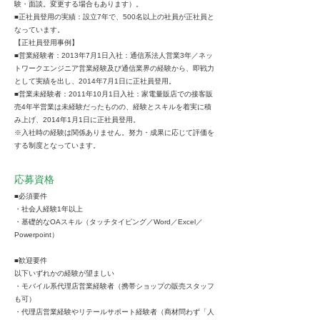
験・面談。変更する場合もあります）。
■正社員登用の実績：設立7年で、500名以上の社員が正社員と
なっています。
【正社員登用事例】
■営業経験者：2013年7月1日入社：通信系法人営業3年／ネッ
トワークエンジニア営業経験及び通信業界の経験から、即戦力
として実績を出し、2014年7月1日に正社員登用。
■営業未経験者：2011年10月1日入社：家電量販店での接客販
売4年半営業は未経験だったものの、経験とスキルを着実に積
み上げ、2014年1月1日に正社員登用。
※入社時の経験は関係ありません。努力・成果に応じて評価を
する制度となっています。
応募資格
■必須要件
・社会人経験1年以上
・基礎的なOAスキル（タッチタイピング／Word／Excel／
Powerpoint）
■歓迎要件
以下いずれかの経験が望ましい
・モバイル系代理店営業経験者（携帯ショップの販売スタッフ
も可）
・代理店営業経験やリテールサポート経験者（商材問わず「人