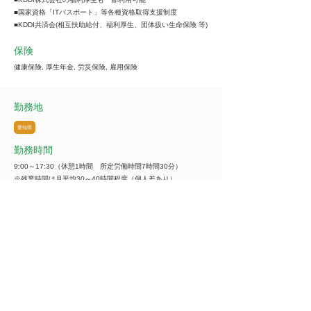
■国家資格「ITパスポート」等各種資格取得支援制度
■KDDI共済会(相互扶助給付、福利厚生、団体扱い生命保険 等)
保険
健康保険, 厚生年金, 労災保険, 雇用保険
勤務地
愛知県
勤務時間
9:00～17:30（休憩1時間 所定労働時間7時間30分）
※残業時間は月平均30～40時間程度（個人差あり）
※毎週水曜日はノー残業日、毎週金曜日はノー残業推奨日を設
けており、仕事とプライベートの充実化に積極的に取り組んで
います
休日・休暇
■有給休暇 初年度 12日(入社半年後)
年間休日：122日
試用期間