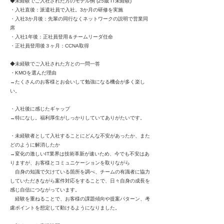
◆未経験でご入社された方のモデル例 (25歳 IT未経験)
・入社直後：派遣社員で入社。3か月の研修を実施
・入社3か月後：先輩の同行なくネットワークの説明で営業同
席
・入社1年後：正社員登用＆チームリーダ任命
・正社員登用後３ヶ月：CCNA取得
◆未経験でご入社された方との一問一答
・KMOを選んだ理由
→たくさんのお客様とお会いして勉強になる機会が多く楽し
い。
・入社後に感じたギャップ
→特になし。福利厚生がしっかりしていてありがたいです。
・未経験者として入社することにどんな不安があったか、また
どのように解消したか
→変化の激しいIT業界は技術革新が速いため、今でも不安はあ
りますが、お客様とコミュニケーションを取りながら
自身の知識で欠けている箇所を調べ、チームの有識者に協力
していただきながら案件対応をすることで、日々自身の成長を
感じ自信につながっています。
経験を重ねることで、お客様の課題傾向や提案パターン、考
慮ポイントを想定して動けるようになりました。