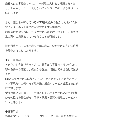
当社では接客経験しかないIT未経験の人材もご活躍されてお
り、上司やリーダー一丸となってエンジニアの一歩をサポート
いたします。
また、誰しもが知っているKDDI社の強みを生かしたモバイル
やインターネットをつながりやすくする提案など
お客様の要望を形にできるサービス展開ができており、顧客満
足の高いご提案もしていただくことが可能です。
技術営業としての第一歩を一緒に歩んでいただける方のご応募
を是非お待ちしております。
◆お仕事内容
アカウント営業担当者と共に、顧客から直接ヒアリングした内
容から要件を確立し、提案から受注、構築までを担当して頂き
ます。
KDDI各種サービスに加え、インフラ／クラウド／音声／オフ
ィス環境向けの商材など取り扱い製品やサービス提案方法は多
岐に渡ります。
受注後はプロジェクトリーダとしてパートナー(KDDIやIT企業)
からの協力を得ながら、予算・納期・品質を管理しサービスイ
ンへと導きます。
◆仕事詳細
当社のSE（セールスエンジニア）として、中小中堅企業のお