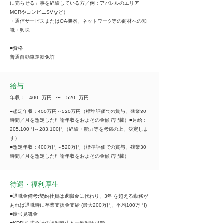
に売らせる」事を経験している方／例：アパレルのエリア
MGRやコンビニSVなど）
・通信サービスまたはOA機器、ネットワーク等の商材への知
識・興味
■資格
普通自動車運転免許
給与
年収：
400
万円
​〜
520
万円
■想定年収：400万円～520万円（標準評価での賞与、残業30
時間／月を想定した理論年収をおよその金額で記載）■月給：
205,100円～283,100円（経験・能力等を考慮の上、決定しま
す）
■想定年収：400万円～520万円（標準評価での賞与、残業30
時間／月を想定した理論年収をおよその金額で記載）
待遇・福利厚生
■退職金備考:契約社員は退職金に代わり、3年 を超える勤務が
あれば退職時に卒業支援金支給 (最大200万円、平均100万円)
■慶弔見舞金
■KDDI株式会社の福利厚生も一部利用可能