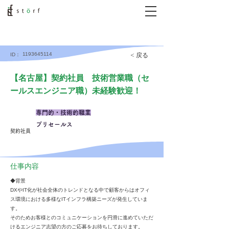
1193645114
< 戻る
ID：
【名古屋】契約社員 技術営業職（セ
ールスエンジニア職）未経験歓迎！
専門的・技術的職業
プリセールス
契約社員
仕事内容
◆背景
DXやIT化が社会全体のトレンドとなる中で顧客からはオフィ
ス環境における多様なITインフラ構築ニーズが発生していま
す。
そのためお客様とのコミュニケーションを円滑に進めていただ
けるエンジニア志望の方のご応募をお待ちしております。