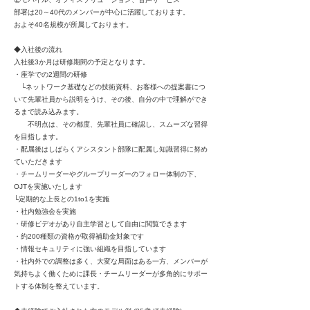
部署は20～40代のメンバーが中心に活躍しております。
およそ40名規模が所属しております。
◆入社後の流れ
入社後3か月は研修期間の予定となります。
・座学での2週間の研修
└ネットワーク基礎などの技術資料、お客様への提案書につ
いて先輩社員から説明をうけ、その後、自分の中で理解ができ
るまで読み込みます。
不明点は、その都度、先輩社員に確認し、スムーズな習得
を目指します。
・配属後はしばらくアシスタント部隊に配属し知識習得に努め
ていただきます
・チームリーダーやグループリーダーのフォロー体制の下、
OJTを実施いたします
└定期的な上長との1to1を実施
・社内勉強会を実施
・研修ビデオがあり自主学習として自由に閲覧できます
・約200種類の資格が取得補助金対象です
・情報セキュリティに強い組織を目指しています
・社内外での調整は多く、大変な局面はある一方、メンバーが
気持ちよく働くために課長・チームリーダーが多角的にサポー
トする体制を整えています。