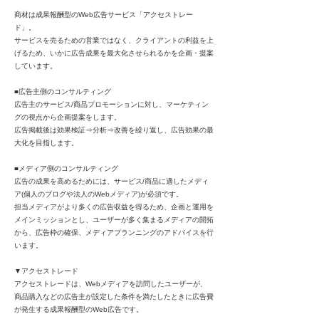
商材は成果報酬型のWeb広告サービス「アクセストレー
ド」。
サービスを売るための営業ではなく、クライアントの利益を上
げるため、いかに広告成果を最大化させられるかを企画・提案
しています。
■広告主側のコンサルティング
広告主のサービス/商品プロモーションに対し、マーケティン
グの視点から企画提案をします。
広告掲載後は効果検証⇒分析⇒改善を繰り返し、広告効果の最
大化を目指します。
■メディア側のコンサルティング
広告の成果を高めるためには、サービス/商品に適したメディ
ア(個人のブログや法人のWebメディア)が必須です。
担当メディアがより多くの広告収益を得るため、企画と運用を
メインミッションとし、ユーザーが多く集まるメディアの開拓
から、広告枠の確保、メディアプランニングのアドバイスを行
います。
▼アクセストレード
アクセストレードは、Webメディアを訪問したユーザーが、
商品購入などの広告主が設定した条件を満たしたときに広告費
が発生する成果報酬型のWeb広告です。