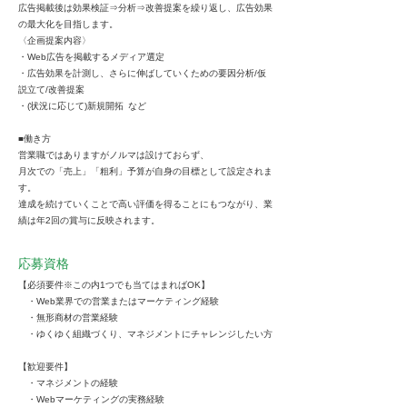
広告掲載後は効果検証⇒分析⇒改善提案を繰り返し、広告効果
の最大化を目指します。
〈企画提案内容〉
・Web広告を掲載するメディア選定
・広告効果を計測し、さらに伸ばしていくための要因分析/仮
説立て/改善提案
・(状況に応じて)新規開拓 など
■働き方
営業職ではありますがノルマは設けておらず、
月次での「売上」「粗利」予算が自身の目標として設定されま
す。
達成を続けていくことで高い評価を得ることにもつながり、業
績は年2回の賞与に反映されます。
応募資格
【必須要件※この内1つでも当てはまればOK】
・Web業界での営業またはマーケティング経験
・無形商材の営業経験
・ゆくゆく組織づくり、マネジメントにチャレンジしたい方
【歓迎要件】
・マネジメントの経験
・Webマーケティングの実務経験