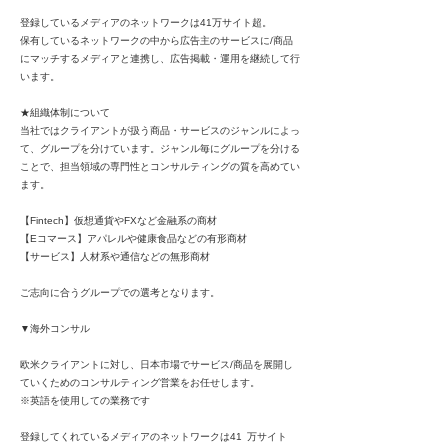
登録しているメディアのネットワークは41万サイト超。
保有しているネットワークの中から広告主のサービスに/商品
にマッチするメディアと連携し、広告掲載・運用を継続して行
います。
★組織体制について
当社ではクライアントが扱う商品・サービスのジャンルによっ
て、グループを分けています。ジャンル毎にグループを分ける
ことで、担当領域の専門性とコンサルティングの質を高めてい
ます。
【Fintech】仮想通貨やFXなど金融系の商材
【Eコマース】アパレルや健康食品などの有形商材
【サービス】人材系や通信などの無形商材
ご志向に合うグループでの選考となります。
▼海外コンサル
欧米クライアントに対し、日本市場でサービス/商品を展開し
ていくためのコンサルティング営業をお任せします。
※英語を使用しての業務です
登録してくれているメディアのネットワークは41 万サイト