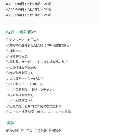
6,000,000円 / 入社3年目・28歳
4,500,000円 / 入社2年目・30歳
4,000,000円 / 入社1年目・25歳"
待遇・福利厚生
◇テレワーク・在宅OK
◇出社時の交通費全額支給（70km圏内に限る）
◇服装自由
◇資格取得支援
◇福利厚生サービス（えらべる倶楽部）加入
◇社員持株会制度あり
◇時短勤務制度あり
◇社内無料マッサージあり
◇表彰制度「IS HEROES」
◇社内公募制度「ISジョブチャレ」
◇時短勤務制度あり
◇社内相談窓口あり
◇社内禁煙、ビル内に専用の喫煙室あり
◇シッター補助制度（ポピンズシッター）提携
保険
健康保険, 厚生年金, 労災保険, 雇用保険