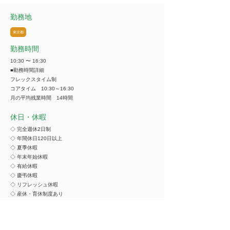
勤務地
東京都
勤務時間
10:30 〜 16:30
■勤務時間詳細
フレックスタイム制
コアタイム 10:30～16:30
月の平均残業時間 14時間
休日・休暇
◇ 完全週休2日制
◇ 年間休日120日以上
◇ 夏季休暇
◇ 年末年始休暇
◇ 有給休暇
◇ 慶弔休暇
◇ リフレッシュ休暇
◇ 産休・育休制度あり
試用期間
試用期間3か月（条件変動なし）