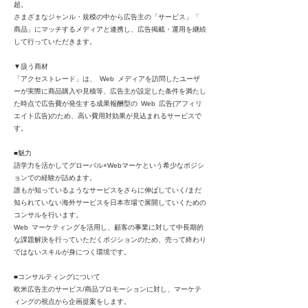
超。
さまざまなジャンル・規模の中から広告主の「サービス」「
商品」にマッチするメディアと連携し、広告掲載・運用を継続
して行っていただきます。
▼扱う商材
「アクセストレード」は、 Web メディアを訪問したユーザ
ーが実際に商品購入や見積等、広告主が設定した条件を満たし
た時点で広告費が発生する成果報酬型の Web 広告(アフィリ
エイト広告)のため、高い費用対効果が見込まれるサービスで
す。
■魅力
語学力を活かしてグローバル×Webマーケという希少なポジシ
ョンでの経験が詰めます。
誰もが知っているようなサービスをさらに伸ばしていく/まだ
知られていない海外サービスを日本市場で展開していくための
コンサルを行います。
Web マーケティングを活用し、顧客の事業に対して中長期的
な課題解決を行っていただくポジションのため、売って終わり
ではないスキルが身につく環境です。
■コンサルティングについて
欧米広告主のサービス/商品プロモーションに対し、マーケテ
ィングの視点から企画提案をします。