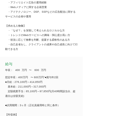
・アフィリエイト広告の運用経験
・Webメディアに関する企画営業
・アドテクノロジー、DSP、SSPなどの広告配信に関する
サービスの企画や運用
【求める人物像】
・「なぜ？」を深堀して考えられるロジカルな方
・トレンドのWebサービスへの興味・関心度が高い方
・状況に応じて物事を判断、提案する柔軟性のある方
・自己反省をし、クライアントの成果や自己成長に向けて行
動できる方
給与
年収：
400
万円
​〜
600
万円
想定年収：400万円 〜 600万円"■賞与年2回
■月給：276,100円～414,850円
基本給：211,000円～317,000円
定額残業手当：65,100円～97,850円(月40時間該当分、超
過分は全額支給)
■試用期間：3ヶ月（正社員雇用時と同じ条件）
【年収例】