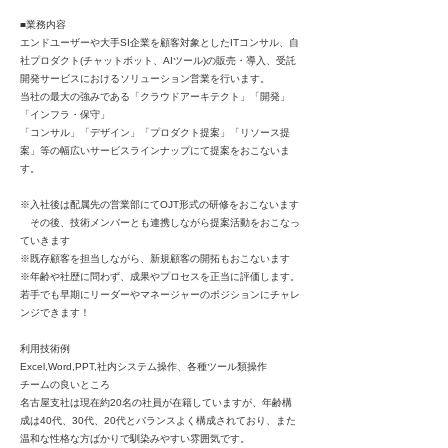
■業務内容
エンドユーザーや大手SI企業を顧客対象としたITコンサル、自
社プロダクト(チャットボット、AIツール)の販売・導入、受託
開発サービスにおけるソリューション営業を行います。
当社の最大の強みである「クラウドアーキテクト」「開発」
「インフラ・保守」
「コンサル」「デザイン」「プロダクト提案」「リソース提
案」等の幅広いサービスラインナップにて提案をおこないま
す。
※入社後は配属先の営業部にてOJT形式の研修をおこないます
その後、技術メンバーとも連携しながら提案活動をおこなっ
ていきます
※既存顧客を担当しながら、新規顧客の開拓もおこないます
※年齢や社歴に問わず、成果やプロセスを正当に評価します。
若手でも早期にリーダーやマネージャーのポジションにチャレ
ンジできます！
利用技術例
Excel,Word,PPT,社内システム操作、各種ツール類操作
チームの良いところ
名古屋支社は現在約20名の社員が在籍していますが、年齢構
成は40代、30代、20代とバランスよく構成されており、また
温和な性格な方ばかりで馴染みやすい雰囲気です。