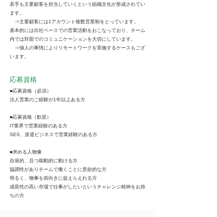
若手も主要顧客を担当していくという組織文化が形成されてい
ます。
⇒主要顧客には1アカウント複数営業制をとっています。
基本的には出社ベースでの営業活動をおこなっており、チーム
内では対面でのコミュニケーションを大切にしています。
⇒個人の事情によりリモートワークを実施するケースもござ
います。
応募資格
■応募資格（必須）
法人営業のご経験が1年以上ある方
■応募資格（歓迎）
IT業界で営業経験のある方
SES、派遣ビジネスで営業経験のある方
■求める人物像
自発的、且つ能動的に動ける方
協調性がありチームで働くことに意欲的な方
明るく、物事を前向きに捉えらえれる方
成長性の高い市場で仕事がしたいというチャレンジ精神をお持
ちの方