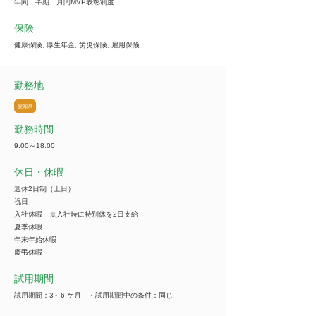
年間、半期、月間MVP表彰制度
保険
健康保険, 厚生年金, 労災保険, 雇用保険
勤務地
愛知県
勤務時間
9:00～18:00
休日・休暇
週休2日制（土日）
祝日
入社休暇 ※入社時に特別休を2日支給
夏季休暇
年末年始休暇
慶弔休暇
試用期間
試用期間：3～6 ケ月 ・試用期間中の条件：同じ