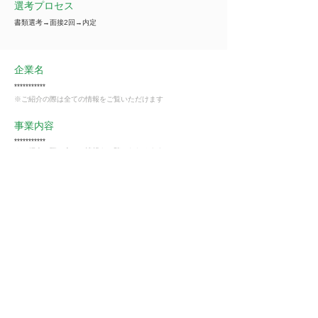
選考プロセス
書類選考→面接2回→内定
企業名
***********
※ご紹介の際は全ての情報をご覧いただけます
事業内容
***********
※ご紹介の際は全ての情報をご覧いただけます
業種
情報通信・情報処理
会員様限定
この仕事に興味がある