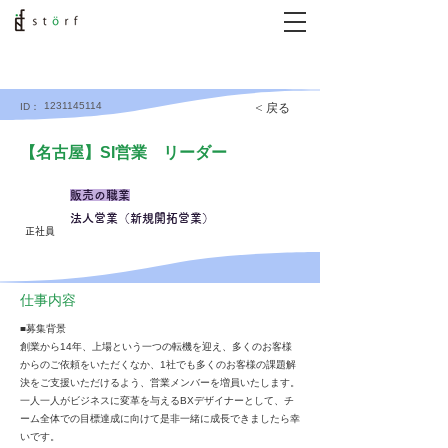
1231145114
< 戻る
ID：
【名古屋】SI営業 リーダー
販売の職業
法人営業（新規開拓営業）
正社員
仕事内容
■募集背景
創業から14年、上場という一つの転機を迎え、多くのお客様
からのご依頼をいただくなか、1社でも多くのお客様の課題解
決をご支援いただけるよう、営業メンバーを増員いたします。
一人一人がビジネスに変革を与えるBXデザイナーとして、チ
ーム全体での目標達成に向けて是非一緒に成長できましたら幸
いです。