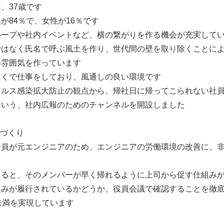
、37歳です
が84％で、女性が16％です
ループや社内イベントなど、横の繋がりを作る機会が充実して
ではなく氏名で呼ぶ風土を作り、世代間の壁を取り除くことに
い雰囲気を作っています
近くで仕事をしており、風通しの良い環境です
イルス感染拡大防止の観点から、帰社日に帰ってこられない社
という、社内広報のためのチャンネルを開設しました
境づくり
全員が元エンジニアのため、エンジニアの労働環境の改善に、
えると、そのメンバーが早く帰れるように上司から促す仕組み
組みが履行されているかどうか、役員会議で確認することを徹
未満を実現しています