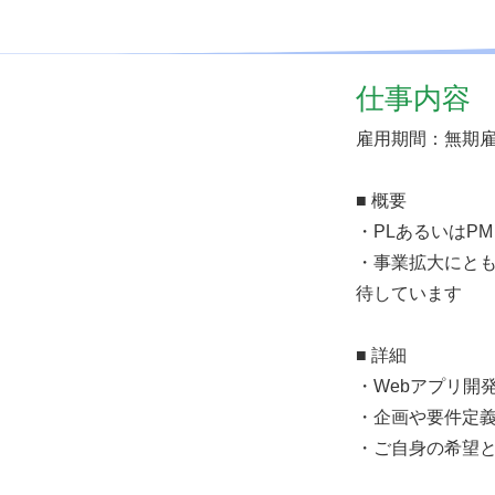
仕事内容
雇用期間：無期
■ 概要
・PLあるいはP
・事業拡大にと
待しています
■ 詳細
・Webアプリ開
・企画や要件定
・ご自身の希望