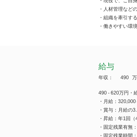
・現役で、ご自身
・人材管理など
・組織を牽引す
・働きやすい環
給与
年収：
490
万
490 - 620万
・月給：320,000
・賞与：月給の3.
・昇給：年1回（
・固定残業有無
・固定残業時間：