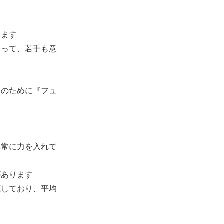
います
よって、若手も意
員のために『フュ
非常に力を入れて
があります
底しており、平均