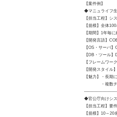
【案件例】
◆マニュライフ生
【担当工程】シ
【規模】全体10
【期間】1年毎に
【開発言語】COB
【OS・サーバ】O
【DB・ツール】DMS
【フレームワー
【開発スタイル
【魅力】・長期
・複数チームに
-------------------------
◆官公庁向けシ
【担当工程】要
【規模】10～20