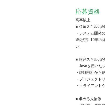
応募資格
高卒以上
■ 必須スキル / 
・システム開発の
※厳密に10年の
い
■ 歓迎スキル / 
・Javaを用い
・詳細設計から
・プロジェクト
・クライアント
■ 求める人物像