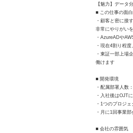
【魅力】データ分
■ この仕事の面
・顧客と密に接
非常にやりがい
・AzureAD
・現在4割り程
・東証一部上場
働けます
■ 開発環境
・配属部署人数：
・入社後はOJT
・1つのプロジェ
・月に1回事業
■ 会社の雰囲気