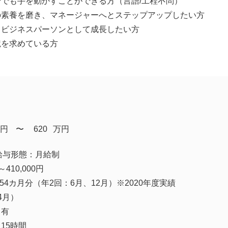
でも手を動かすことができる方（言語/工程不問）
の素養を磨き、マネージャーへとステップアップしたい方
るビジネスパーソンとして成長したい方
境を求めている方
円
​〜
620
万円
円・給与形態：月給制
～410,000円
54カ月分（年2回：6月、12月）※2020年度実績
4月）
：有
15時間