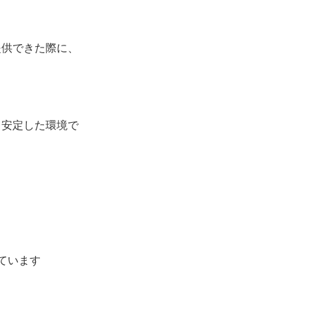
提供できた際に、
る安定した環境で
）
ています