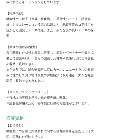
み出すことをミッションとしています。
【職務内容】
機能性ナノ粒子（金属、酸化物）、導電性ペースト、評価解
析、シミュレーション技術の活用など、既存事業のコア技術を
活かした開発とテーマ推進。また、新たな筋の良いテーマの探
索。
【業務の面白み/魅力】
自ら開発した材料を顧客に提案し、顧客やパートナー企業と協
働して開発を行い、自らの開発した材料や技術などにより会社
の収益に貢献できる。
また近年では、総合研究所は特にカーボンニュートラルの取組
みに注力しており地球規模の課題解決に取り組み、大きな社会
問題に貢献できる点も魅力。
【キャリアステップイメージ】
初任地は埼玉県上尾市の総合研究所に配属。
※総合職採用のため、将来的に転勤の可能性がございます。
応募資格
【必須要件】
機能粒子の合成と評価解析に関する研究開発を企業あるいは大
学で実施した経験を持つ方