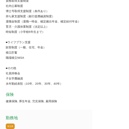
資格取得支援制度
社内公募制度
博士号取得支援制度（条件あり）
持ち家支援制度（銀行提携融資制度）
退職金制度（退職一時金、確定拠出年金、確定給付年金）
育児・介護休業制度（法定以上）
時短制度（小学校6年生まで）
■ライフプラン支援
財形制度（一般、住宅、年金）
積立貯蓄
職場積立NISA
■その他
社員持株会
子女学費融資
永年勤続表彰（10年、20年、30年、40年）
保険
健康保険, 厚生年金, 労災保険, 雇用保険
勤務地
埼玉県