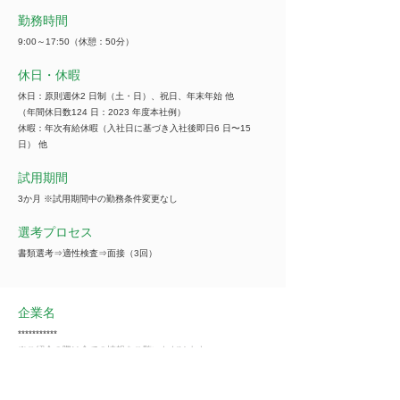
勤務時間
9:00～17:50（休憩：50分）
休日・休暇
休日：原則週休2 日制（土・日）、祝日、年末年始 他
（年間休日数124 日：2023 年度本社例）
休暇：年次有給休暇（入社日に基づき入社後即日6 日〜15
日） 他
試用期間
3か月 ※試用期間中の勤務条件変更なし
選考プロセス
書類選考⇒適性検査⇒面接（3回）
企業名
***********
※ご紹介の際は全ての情報をご覧いただけます
事業内容