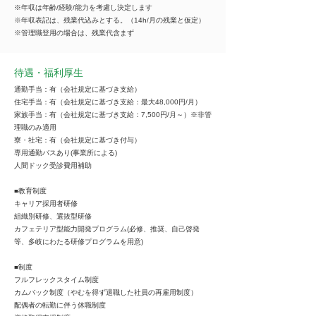
※年収は年齢/経験/能力を考慮し決定します
※年収表記は、残業代込みとする。（14h/月の残業と仮定）
※管理職登用の場合は、残業代含まず
待遇・福利厚生
通勤手当：有（会社規定に基づき支給）
住宅手当：有（会社規定に基づき支給：最大48,000円/月）
家族手当：有（会社規定に基づき支給：7,500円/月～）※非管
理職のみ適用
寮・社宅：有（会社規定に基づき付与）
専用通勤バスあり(事業所による)
人間ドック受診費用補助
■教育制度
キャリア採用者研修
組織別研修、選抜型研修
カフェテリア型能力開発プログラム(必修、推奨、自己啓発
等、多岐にわたる研修プログラムを用意)
■制度
フルフレックスタイム制度
カムバック制度（やむを得ず退職した社員の再雇用制度）
配偶者の転勤に伴う休職制度