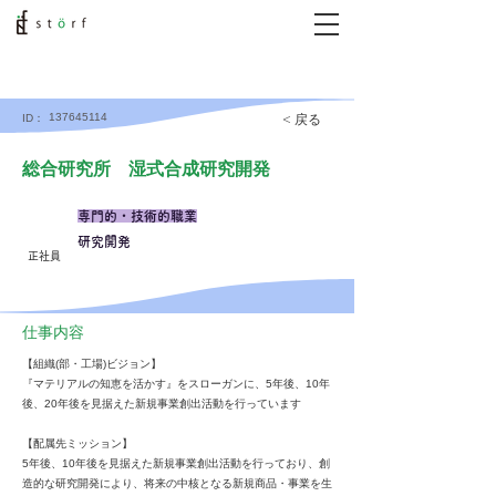
137645114
< 戻る
ID：
総合研究所 湿式合成研究開発
専門的・技術的職業
研究開発
正社員
仕事内容
【組織(部・工場)ビジョン】
『マテリアルの知恵を活かす』をスローガンに、5年後、10年
後、20年後を見据えた新規事業創出活動を行っています
【配属先ミッション】
5年後、10年後を見据えた新規事業創出活動を行っており、創
造的な研究開発により、将来の中核となる新規商品・事業を生