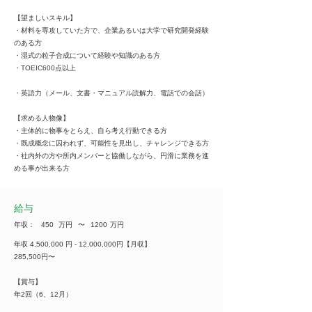
【望ましいスキル】
・材料を専攻していた方で、企業あるいは大学で研究開発経験
のある方
・湿式の粒子合成について経験や知識のある方
・TOEIC600点以上
・英語力（メール、文書・マニュアル読解力、電話での会話）
【求める人物像】
・主体的に物事をとらえ、自ら考え行動できる方
・既成概念に囚われず、可能性を見出し、チャレンジできる方
・社内外の方や所内メンバーと協働しながら、円滑に業務を進
める事が出来る方
給与
年収：
450
万円
​〜
1200
万円
年収 4,500,000 円 - 12,000,000円【月収】
285,500円〜
【賞与】
年2回（6、12月）