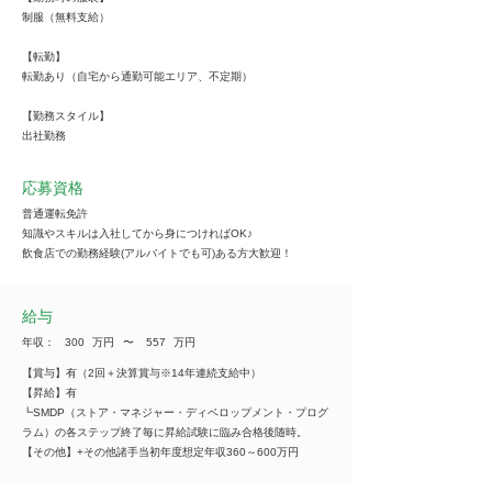
制服（無料支給）
【転勤】
転勤あり（自宅から通勤可能エリア、不定期）
【勤務スタイル】
出社勤務
応募資格
普通運転免許
知識やスキルは入社してから身につければOK♪
飲食店での勤務経験(アルバイトでも可)ある方大歓迎！
給与
年収：
300
万円
​〜
557
万円
【賞与】有（2回＋決算賞与※14年連続支給中）
【昇給】有
┗SMDP（ストア・マネジャー・ディベロップメント・プログ
ラム）の各ステップ終了毎に昇給試験に臨み合格後随時。
【その他】+その他諸手当初年度想定年収360～600万円