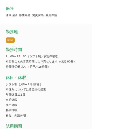
保険
健康保険, 厚生年金, 労災保険, 雇用保険
勤務地
東京都
勤務時間
9：00～23：00（シフト制／実働8時間）
※店舗ごとの営業時間により異なります（休憩 60分）
時間外労働 あり（月平均18時間）
休日・休暇
シフト制（月8～11日休み）
※休みについては希望日の提出
年間休日111日
有給休暇
慶弔休暇
特別休暇
育児・介護休暇
試用期間