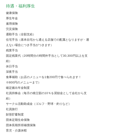
待遇・福利厚生
健康保険
厚生年金
雇用保険
労災保険
通勤手当（全額支給）
住宅手当（基本自宅から通える店舗での配属となりますが・通
えない場合につき手当がつきます）
残業手当
固定残業代（20時間分の時間外手当として30,300円以上を支
給）
休日手当
深夜手当
食事補助（お店のメニューを1食200円で食べられます！
※800円のメニューまで）
確定拠出年金制度
社員持株会（毎月の積立額の10％を奨励金として会社から支
給）
サークル活動助成金（ゴルフ・野球・釣りなど）
社員旅行
財形貯蓄制度
団体定期生命保険
団体長期所得補償保険
育児・介護休暇