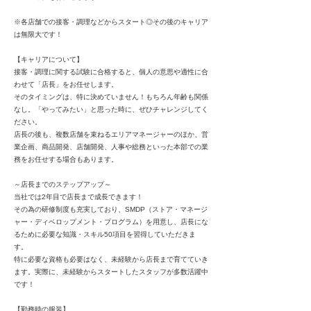
※各店舗での接客・調理などからスタート◎その後のキャリア
は無限大です！
【キャリアについて】
接客・調理に関する試験に合格すると、個人の意思や適性に合
わせて「店長」をお任せします。
そのタイミングは、特に決めていません！もちろん年齢も関係
なし。「やってみたい」と思った時に、ぜひチャレンジしてく
ださい。
店長の後も、複数店舗を束ねるエリアマネージャーのほか、営
業企画、商品開発、店舗開発、人事や総務といった本部での業
務をお任せする場合もあります。
～店長までのステップアップ～
当社では2年目で店長まで成長できます！
その為の研修制度も充実しており、SMDP（ストア・マネージ
ャー・ディベロップメント・プログラム）を用意し、店長にな
るために必要な知識・スキル50項目を習得していただきま
す。
特に必要な資格も必要はなく、未経験から店長まで育てていき
ます。実際に、未経験からスタートしたスタッフが多数活躍中
です！
【勤務時の服装】