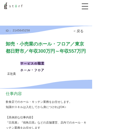
2145645258
< 戻る
ID：
卸売・小売業のホール・フロア／東京
都日野市／年収300万円～年収557万円
サービスの職業
ホール・フロア
正社員
仕事内容
飲食店でのホール・キッチン業務をお任せします。
知識やスキルは入社してから身につければOK♪
【具体的な仕事内容】
『日高屋』『焼鳥日高』などの店舗運営、店内でのホール・キ
ッチン業務をお任せします