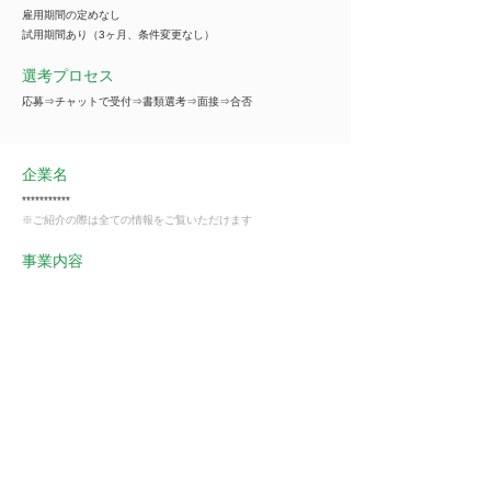
雇用期間の定めなし
試用期間あり（3ヶ月、条件変更なし）
選考プロセス
応募⇒チャットで受付⇒書類選考⇒面接⇒合否
企業名
***********
※ご紹介の際は全ての情報をご覧いただけます
事業内容
***********
※ご紹介の際は全ての情報をご覧いただけます
業種
卸売・小売業
会員様限定