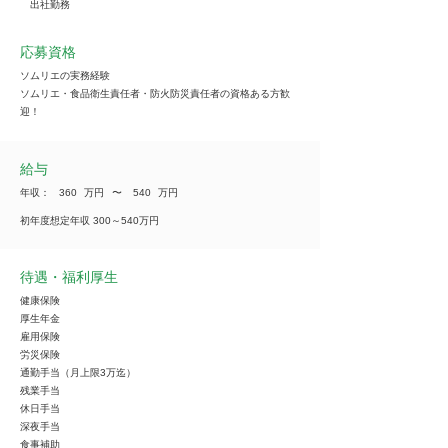
出社勤務
応募資格
ソムリエの実務経験
ソムリエ・食品衛生責任者・防火防災責任者の資格ある方歓
迎！
給与
年収：
360
万円
​〜
540
万円
初年度想定年収 300～540万円
待遇・福利厚生
健康保険
厚生年金
雇用保険
労災保険
通勤手当（月上限3万迄）
残業手当
休日手当
深夜手当
食事補助