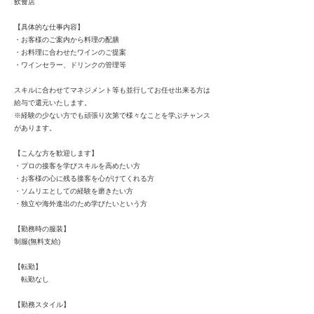
飲食店
【具体的な仕事内容】
・お客様のご案内から料理の配膳
・お料理に合わせたワインのご提案
・ワインセラー、ドリンクの管理等
スキルに合わせてマネジメント等も並行してお任せ出来る方は
給与で還元いたします。
※経験の少ない方でも頑張り次第で様々なことを学ぶチャンス
があります。
【こんな方を歓迎します】
・プロの接客を学びスキルを高めたい方
・お客様の心に残る接客を心がけてくれる方
・ソムリエとしての経験を磨きたい方
・独立や海外進出のため学びたいという方
【勤務時の服装】
制服(無料支給)
【転勤】
転勤なし
【勤務スタイル】