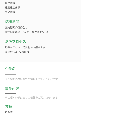
慶弔休暇
産前産後休暇
育児休暇
試用期間
雇用期間の定めなし
試用期間あり（2ヶ月、条件変更なし）
選考プロセス
応募⇒チャットで受付⇒面接⇒合否
※場合により2次面接
企業名
***********
※ご紹介の際は全ての情報をご覧いただけます
事業内容
***********
※ご紹介の際は全ての情報をご覧いただけます
業種
飲食業