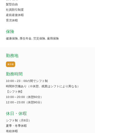
髪型自由
社員割引制度
産前産後休暇
育児休暇
保険
健康保険, 厚生年金, 労災保険, 雇用保険
勤務地
東京都
勤務時間
10:00～23：00の間でシフト制
時間外労働あり（※休憩、残業はシフトにより異なる）
【シフト例】
10:00～20:00（休憩60分）
12:00～23:00（休憩90分）
休日・休暇
シフト制（月8日）
夏季・冬季休暇
有給休暇