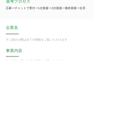
選考プロセス
応募⇒チャットで受付⇒1次面接⇒2次面接⇒最終面接⇒合否
企業名
***********
※ご紹介の際は全ての情報をご覧いただけます
事業内容
***********
※ご紹介の際は全ての情報をご覧いただけます
業種
不動産業
会員様限定
この仕事に興味がある