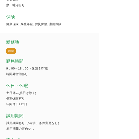
寮・社宅有り
保険
健康保険, 厚生年金, 労災保険, 雇用保険
勤務地
東京都
勤務時間
9：00～18：00（休憩 1時間）
時間外労働あり
休日・休暇
土日休み(祝日は除く)
長期休暇有り
年間休日112日
試用期間
試用期間あり（5か月、条件変更なし）
雇用期間の定めなし