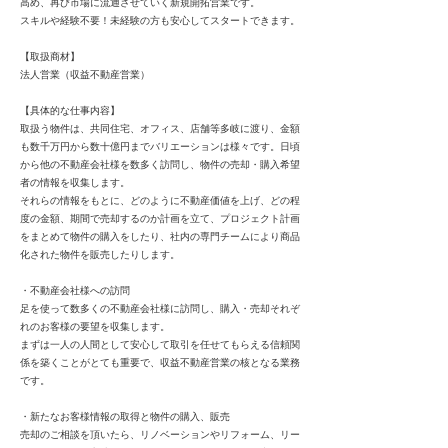
高め、再び市場に流通させていく新規開拓営業です。
スキルや経験不要！未経験の方も安心してスタートできます。
【取扱商材】
法人営業（収益不動産営業）
【具体的な仕事内容】
取扱う物件は、共同住宅、オフィス、店舗等多岐に渡り、金額
も数千万円から数十億円までバリエーションは様々です。日頃
から他の不動産会社様を数多く訪問し、物件の売却・購入希望
者の情報を収集します。
それらの情報をもとに、どのように不動産価値を上げ、どの程
度の金額、期間で売却するのか計画を立て、プロジェクト計画
をまとめて物件の購入をしたり、社内の専門チームにより商品
化された物件を販売したりします。
・不動産会社様への訪問
足を使って数多くの不動産会社様に訪問し、購入・売却それぞ
れのお客様の要望を収集します。
まずは一人の人間として安心して取引を任せてもらえる信頼関
係を築くことがとても重要で、収益不動産営業の核となる業務
です。
・新たなお客様情報の取得と物件の購入、販売
売却のご相談を頂いたら、リノベーションやリフォーム、リー