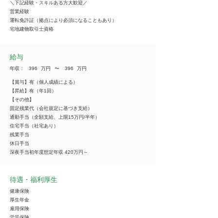
＼下記経験・スキルある方大歓迎／
営業経験
運転免許証（拠点により必須になることもあり）
宅地建物取引士資格
給与
年収：
396
万円
​〜
396
万円
【賞与】有（個人成績による）
【昇給】有（年1回）
【その他】
固定残業代（会社規定に基づき支給）
通勤手当（全額支給、上限15万円/半年）
住宅手当（社宅あり）
残業手当
休日手当
深夜手当初年度想定年収 420万円～
待遇・福利厚生
健康保険
厚生年金
雇用保険
労災保険