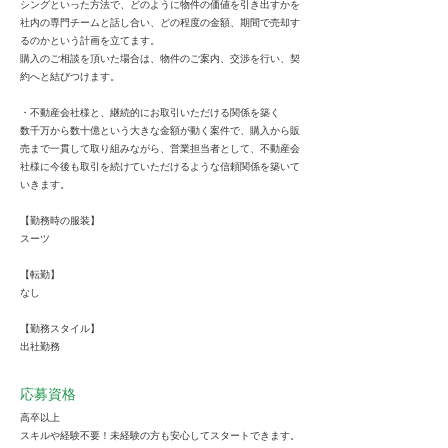
シングといった方法で、どのように物件の価値を引き出すかを
社内の専門チームと話し合い、どの程度の金額、期間で売却す
るのかという計画を立てます。
購入のご相談を頂いた場合は、物件のご案内、交渉を行い、契
約へと結びつけます。
・不動産会社様と、継続的にお取引いただける関係を築く
数千万から数十億という大きな金額が動く案件で、購入から販
売まで一貫して取り組みながら、営業担当者として、不動産会
社様に今後も取引を続けていただけるような信頼関係を築いて
いきます。
【勤務時の服装】
スーツ
【転勤】
なし
【勤務スタイル】
出社勤務
応募資格
高卒以上
スキルや経験不要！未経験の方も安心してスタートできます。