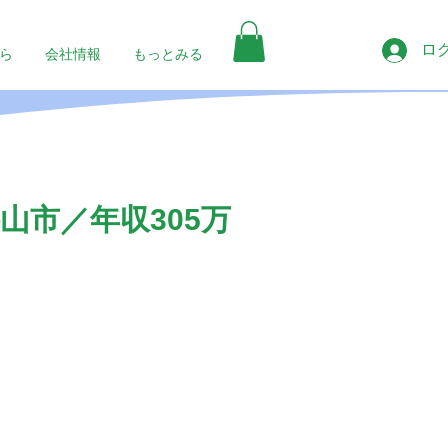
ロ
ら
会社情報
もっとみる
山市／年収305万