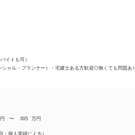
ルバイトも可）
ンシャル・プランナー）・宅建士ある方歓迎◎無くても問題あ
円
​〜
305
万円
回・個人実績による）