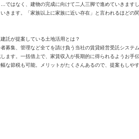
り…ではなく、建物の完成に向けて二人三脚で進めていきます
ていきます。「家族以上に家族に近い存在」と言われるほどの
東建託が提案している土地活用とは？
居者募集、管理など全てを請け負う当社の賃貸経営受託システ
減します。一括借上で、家賃収入が長期的に得られるようお手
大幅な節税も可能。メリットがたくさんあるので、提案もしや
】
】