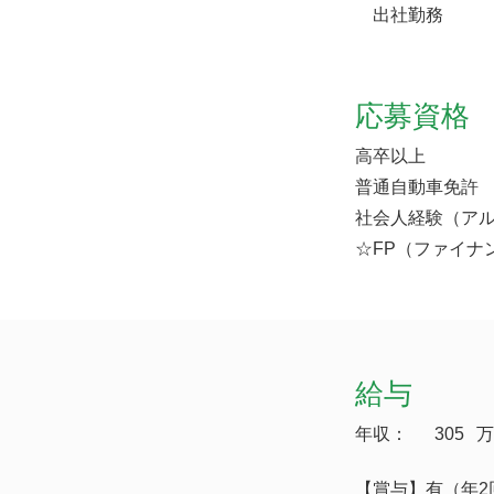
出社勤務
応募資格
高卒以上
普通自動車免許
社会人経験（ア
☆FP（ファイナ
給与
年収：
305
万
【賞与】有（年2