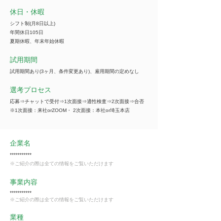
休日・休暇
シフト制(月8日以上)
年間休日105日
夏期休暇、年末年始休暇
試用期間
試用期間あり(3ヶ月、条件変更あり)、雇用期間の定めなし
選考プロセス
応募⇒チャットで受付⇒1次面接⇒適性検査⇒2次面接⇒合否
※1次面接：来社orZOOM・ 2次面接：本社or埼玉本店
企業名
***********
※ご紹介の際は全ての情報をご覧いただけます
事業内容
***********
※ご紹介の際は全ての情報をご覧いただけます
業種