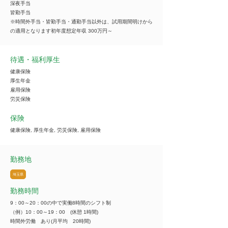
深夜手当
皆勤手当
※時間外手当・皆勤手当・通勤手当以外は、試用期間明けから
の適用となります初年度想定年収 300万円～
待遇・福利厚生
健康保険
厚生年金
雇用保険
労災保険
保険
健康保険, 厚生年金, 労災保険, 雇用保険
勤務地
埼玉県
勤務時間
9：00～20：00の中で実働8時間のシフト制
（例）10：00～19：00 (休憩 1時間)
時間外労働 あり(月平均 20時間)