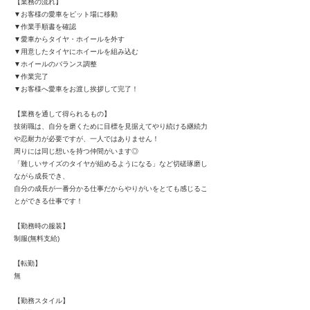
【業務の流れ】
▼お客様の愛車をピット場に移動
▼作業手順書を確認
▼愛車からタイヤ・ホイールを外す
▼用意したタイヤにホイールを組み込む
▼ホイールのバランス調整
▼作業完了
▼お客様へ愛車をお渡し挨拶して完了！
【業務を通して得られるもの】
技術職は、自分を磨くために目標を見据えてやり続ける継続力
や忍耐力が必要ですが、一人ではありません！
周りには同じ想いを持つ仲間がいます◎
「難しいサイズのタイヤが組めるようになる」など切磋琢磨し
ながら成長でき、
自分の成長が一番分かる仕事だからやりがいをとても感じるこ
とができる仕事です！
【勤務時の服装】
制服(無料支給)
【転勤】
無
【勤務スタイル】