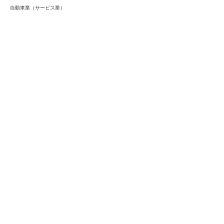
自動車業（サービス業）
会員様限定
この仕事に興味がある
ストーフへ確認する