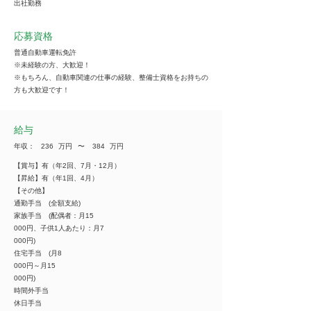
出社勤務
応募資格
普通自動車運転免許
※未経験の方、大歓迎！
※もちろん、自動車関連の仕事の経験、整備士資格をお持ちの
方も大歓迎です！
給与
年収：
236
万円
​〜
384
万円
【賞与】有（年2回、7月・12月）
【昇給】有（年1回、4月）
【その他】
通勤手当 (全額支給)
家族手当 (配偶者：月15
000円、子供1人あたり：月7
000円)
住宅手当 (月8
000円～月15
000円)
時間外手当
休日手当