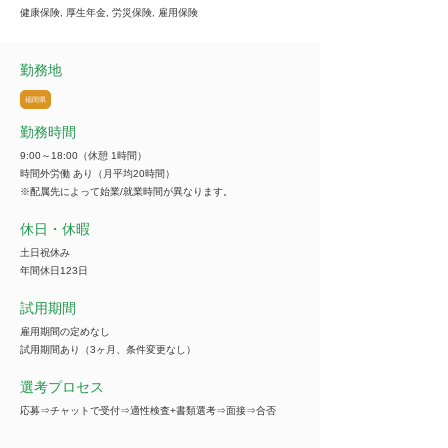
健康保険, 厚生年金, 労災保険, 雇用保険
勤務地
福岡県
勤務時間
9:00～18:00（休憩 1時間）
時間外労働 あり（月平均20時間）
※配属先によって始業/就業時間が異なります。
休日・休暇
土日祝休み
年間休日123日
試用期間
雇用期間の定めなし
試用期間あり（3ヶ月、条件変更なし）
選考プロセス
応募⇒チャットで受付⇒適性検査+書類選考⇒面接⇒合否