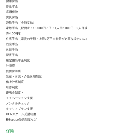
健康保険
厚生年金
雇用保険
労災保険
通勤手当（全額支給）
家族手当（配偶者：13,000円／子：1人目6,000円・2人目以
降4,000円）
住宅手当（家賃の半額・上限3万円※転居が必要な場合のみ）
残業手当
休日手当
深夜手当
確定搬出年金制度
社員寮
提携保養所
出産・育児・介護休暇制度
借上社宅制度
研修制度
慶弔金制度・
モチベーション支援
メンタルチェック
キャリアプラン支援
KENスクール受講制度
EGspace受講制度など
保険