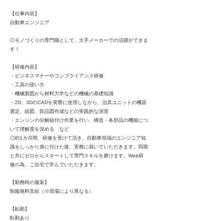
【仕事内容】
自動車エンジニア
◎モノづくりの専門職として、大手メーカーでの活躍ができま
す！
【研修内容】
・ビジネスマナーやコンプライアンス研修
・工具の使い方
・機械製図から材料力学などの機械の基礎知識
・2D、3DのCADを実際に使用しながら、治具ユニットの機器
選定、組図、部品図作成などの実践的な演習
・エンジンの分解組付け作業を行い、構造・各部品の機能につ
いて理解度を深める など
◎約1カ月間、研修を受けて頂き、自動車領域のエンジニア知
識をしっかり身に付けた後、実務に就いていただきます。同期
と共にゼロからスタートして専門スキルを磨けます。Web研
修の為、ご自宅で学んでいただきます。
【勤務時の服装】
制服無料支給（※現場により異なる）
【転勤】
転勤あり