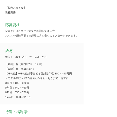
【勤務スタイル】
出社勤務
応募資格
全国または各エリア内での転勤ができる方
スキルや経験不要！未経験の方も安心してスタートできます。
給与
年収：
216
万円
​〜
216
万円
【賞与】有（年2回/7月、12月）
【昇給】有（年1回/4月）
【その他】+その他諸手当初年度想定年収 300～450万円
＜モデル年収＞※23歳入社の場合・あくまで一例です。
3年目：400～420万
5年目：440～460万
8年目：550～570万
17年目：890～910万
待遇・福利厚生