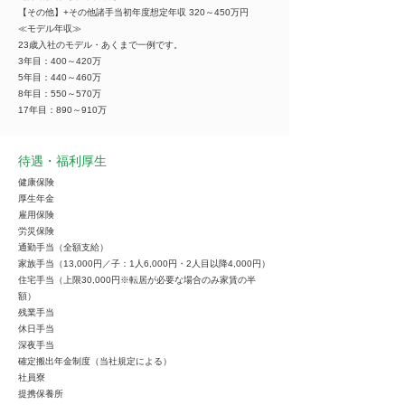
【その他】+その他諸手当初年度想定年収 320～450万円
≪モデル年収≫
23歳入社のモデル・あくまで一例です。
3年目：400～420万
5年目：440～460万
8年目：550～570万
17年目：890～910万
待遇・福利厚生
健康保険
厚生年金
雇用保険
労災保険
通勤手当（全額支給）
家族手当（13,000円／子：1人6,000円・2人目以降4,000円）
住宅手当（上限30,000円※転居が必要な場合のみ家賃の半
額）
残業手当
休日手当
深夜手当
確定搬出年金制度（当社規定による）
社員寮
提携保養所