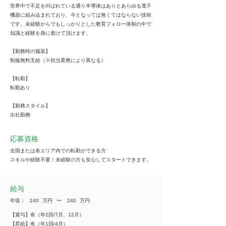
世界中で不足を叫ばれている通り半導体はありとあらゆる電子
機器に組み込まれており、今となっては無くてはならない技術
です。未経験からでもしっかりとした教育フォロー体制の中で
知識と経験を身に着けて頂けます。
【勤務時の服装】
制服無料支給（※担当業務により異なる）
【転勤】
転勤あり
【勤務スタイル】
出社勤務
応募資格
全国または各エリア内での転勤ができる方
スキルや経験不要！未経験の方も安心してスタートできます。
給与
年収：
240
万円
​〜
240
万円
【賞与】有（年2回/7月、12月）
【昇給】有（年1回/4月）