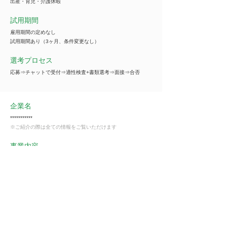
出産・育児・介護休暇
試用期間
雇用期間の定めなし
試用期間あり（3ヶ月、条件変更なし）
選考プロセス
応募⇒チャットで受付⇒適性検査+書類選考⇒面接⇒合否
企業名
***********
※ご紹介の際は全ての情報をご覧いただけます
事業内容
***********
※ご紹介の際は全ての情報をご覧いただけます
業種
その他の事業サービス業（サービス業）