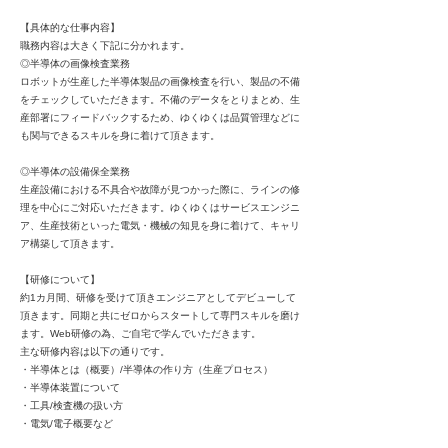
【具体的な仕事内容】
職務内容は大きく下記に分かれます。
◎半導体の画像検査業務
ロボットが生産した半導体製品の画像検査を行い、製品の不備
をチェックしていただきます。不備のデータをとりまとめ、生
産部署にフィードバックするため、ゆくゆくは品質管理などに
も関与できるスキルを身に着けて頂きます。
◎半導体の設備保全業務
生産設備における不具合や故障が見つかった際に、ラインの修
理を中心にご対応いただきます。ゆくゆくはサービスエンジニ
ア、生産技術といった電気・機械の知見を身に着けて、キャリ
ア構築して頂きます。
【研修について】
約1カ月間、研修を受けて頂きエンジニアとしてデビューして
頂きます。同期と共にゼロからスタートして専門スキルを磨け
ます。Web研修の為、ご自宅で学んでいただきます。
主な研修内容は以下の通りです。
・半導体とは（概要）/半導体の作り方（生産プロセス）
・半導体装置について
・工具/検査機の扱い方
・電気/電子概要など