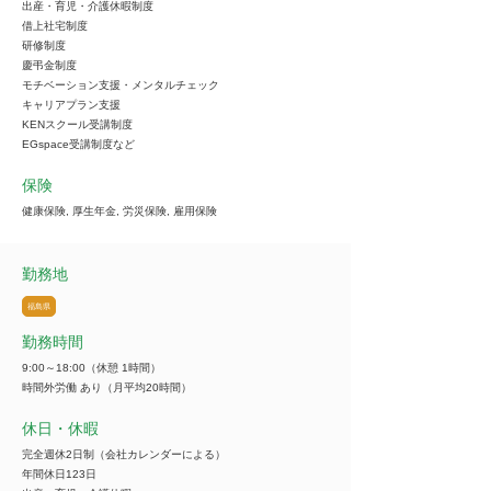
出産・育児・介護休暇制度
借上社宅制度
研修制度
慶弔金制度
モチベーション支援・メンタルチェック
キャリアプラン支援
KENスクール受講制度
EGspace受講制度など
保険
健康保険, 厚生年金, 労災保険, 雇用保険
勤務地
福島県
勤務時間
9:00～18:00（休憩 1時間）
時間外労働 あり（月平均20時間）
休日・休暇
完全週休2日制（会社カレンダーによる）
年間休日123日