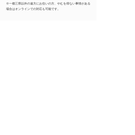
※一都三県以外の遠方にお住いの方、やむを得ない事情がある
場合はオンラインでの対応も可能です。
企業名
***********
※ご紹介の際は全ての情報をご覧いただけます
事業内容
***********
※ご紹介の際は全ての情報をご覧いただけます
業種
製造業
会員様限定
この仕事に興味がある