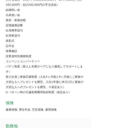
100,000円・合計200,000円の手当支給）
結婚祝い金
出産祝い金
産前・産後休暇
定期健康診断
社用携帯貸与
社用車貸与
表彰式
忘年会
保養施設
従業員特別価格制度
コンベンションパーティー
バディ制度（新人と先輩がペアになり徹底してサポートしま
す）
新入社員ご家族応援制度（入社2ヶ月後と9ヶ月後にご家族や
大切な人へプレゼントを贈呈。入社1年後に休日1日と家族や
大切な人へのプレゼントを贈呈。※規定あり）
U・Iターン時の引越初期費用負担制度（規定あり）
保険
健康保険, 厚生年金, 労災保険, 雇用保険
勤務地