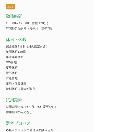
東京都
勤務時間
10：00～19：00（休憩 120分）
時間外労働あり（月平均 20時間）
休日・休暇
完全週休2日制（月火固定休み）
年間休暇120日
年末年始休暇
GW休暇
夏季休暇
慶弔休暇
有給休暇
産前・産後休暇
特別休暇（最大6日/月）
試用期間
試用期間あり（6ヶ月、条件変更なし）
雇用期間の定めなし
選考プロセス
応募⇒チャットで受付⇒面接⇒合否