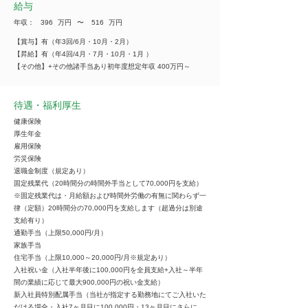
給与
年収：
396
万円
​〜
516
万円
【賞与】有（年3回/6月・10月・2月）
【昇給】有（年4回/4月・7月・10月・1月 ）
【その他】+その他諸手当あり初年度想定年収 400万円～
待遇・福利厚生
健康保険
厚生年金
雇用保険
労災保険
退職金制度（規定あり）
固定残業代（20時間分の時間外手当として70,000円を支給）
※固定残業代は・月給額および時間外労働の有無に関わらず一
律（定額）20時間分の70,000円を支給します（超過分は別途
支給有り）
通勤手当（上限50,000円/月）
家族手当
住宅手当（上限10,000～20,000円/月※規定あり）
入社祝い金（入社半年後に100,000円を全員支給+入社～半年
間の業績に応じて最大900,000円の祝い金支給）
新入社員特別配属手当（当社が指定する勤務地にてご入社いた
だける場合・入社7ヶ月目に100,000円・13ヶ月目にさらに