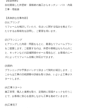
【取扱商材】
自社開発した外壁材・屋根材の施工からキッチン・バス・内装
工事・増改築
【具体的な仕事内容】
(1)ヒアリング
リフォームを検討していたり、住まいに関する悩みを抱えてい
たりするお客様先を訪問し、ご要望を伺います。
(2)プランニング
ヒアリングした内容・問題をもとに、最適なリフォームプラン
をご提案します。ご提案するのは、外壁や屋根はもちろんのこ
と、キッチンなどの設備関係やオール電化など、お客様のニー
ズによってリフォーム全般に対応ができます。
(3)契約
プランニングや予算がバッチリ決まって契約が成立します。こ
こからは工事の日程調整や詳細を取り決め、いよいよ工事がス
タートします。
(4)工事スタート
施工管理、職人と連携を取り、定期的に現場チェックを行うこ
とで、お客様に安心を提供しながら工事を進めていきます。
(5)工事完了