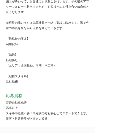
施工が終わって、お客様に引き渡しを行います。その後のアフ
ターフォローも担当するため、お客様とのお付き合いは自然と
長くなります。
※経験の浅いうちは先輩社員と一緒に商談に臨みます。隣で先
輩の商談を見ながら流れを覚えていきます。
【勤務時の服装】
制服貸与
【転勤】
転勤あり
（エリア：全国転勤、周期：不定期）
【勤務スタイル】
出社勤務
応募資格
普通自動車免許
高卒以上
スキルや経験不要！未経験の方も安心してスタートできます。
接客・営業経験がある方大歓迎！