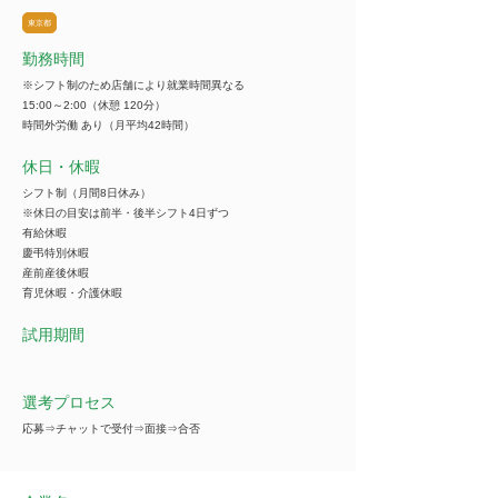
東京都
勤務時間
※シフト制のため店舗により就業時間異なる
15:00～2:00（休憩 120分）
時間外労働 あり（月平均42時間）
休日・休暇
シフト制（月間8日休み）
※休日の目安は前半・後半シフト4日ずつ
有給休暇
慶弔特別休暇
産前産後休暇
育児休暇・介護休暇
試用期間
選考プロセス
応募⇒チャットで受付⇒面接⇒合否