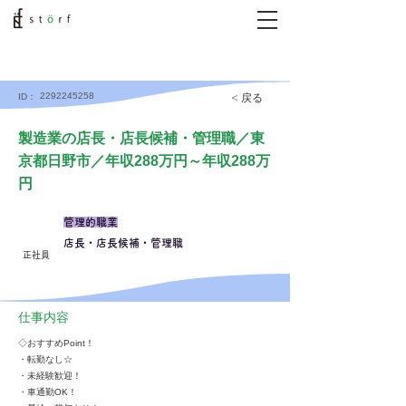
2292245258
< 戻る
ID：
製造業の店長・店長候補・管理職／東
京都日野市／年収288万円～年収288万
円
管理的職業
店長・店長候補・管理職
正社員
仕事内容
◇おすすめPoint！
・転勤なし☆
・未経験歓迎！
・車通勤OK！