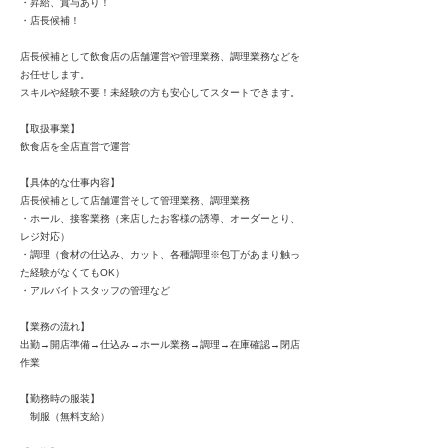
・昇給、賞与あり！
・店長候補！
店長候補として飲食店の店舗運営や管理業務、調理業務などを
お任せします。
スキルや経験不要！未経験の方も安心してスタートできます。
【取扱事業】
飲食店を全店直営で運営
【具体的な仕事内容】
店長候補として店舗運営そして管理業務、調理業務
・ホール、接客業務（来店したお客様の誘導、オーダーとり、
レジ対応）
・調理（食材の仕込み、カット、各種調理※包丁があまり触っ
た経験がなくてもOK）
・アルバイトスタッフの管理など
【業務の流れ】
出勤→開店準備→仕込み→ホール業務→調理→在庫確認→閉店
作業
【勤務時の服装】
制服（無料支給）