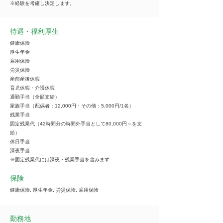
※経験を考慮し決定します。
待遇・福利厚生
健康保険
厚生年金
雇用保険
労災保険
産前産後休暇
育児休暇・介護休暇
通勤手当（全額支給）
家族手当（配偶者：12,000円・その他：5,000円/1名）
残業手当
固定残業代（42時間分の時間外手当として80,000円～を支
給）
休日手当
深夜手当
※固定残業代には深夜・残業手当を含みます
保険
健康保険, 厚生年金, 労災保険, 雇用保険
勤務地