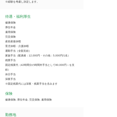
※経験を考慮し決定します。
待遇・福利厚生
健康保険
厚生年金
雇用保険
労災保険
産前産後休暇
育児休暇・介護休暇
通勤手当（全額支給）
家族手当（配偶者：12,000円・その他：5,000円/1名）
残業手当
固定残業代（42時間分の時間外手当として80,000円～を支
給）
休日手当
深夜手当
※固定残業代には深夜・残業手当を含みます
保険
健康保険, 厚生年金, 労災保険, 雇用保険
勤務地