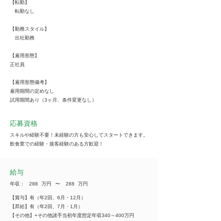
【転勤】
転勤なし
【勤務スタイル】
出社勤務
【雇用形態】
正社員
【雇用形態備考】
雇用期間の定めなし
試用期間あり（3ヶ月、条件変更なし）
応募資格
スキルや経験不要！未経験の方も安心してスタートできます。
飲食業での経験・接客経験のある方歓迎！
給与
年収：
288
万円
​〜
288
万円
【賞与】有（年2回、6月・12月）
【昇給】有（年2回、7月・1月）
【その他】+その他諸手当初年度想定年収340～400万円