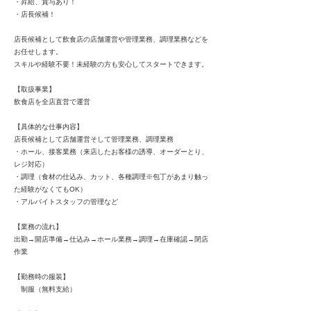
・昇給、賞与あり！
・店長候補！
店長候補として飲食店の店舗運営や管理業務、調理業務などを
お任せします。
スキルや経験不要！未経験の方も安心してスタートできます。
【取扱事業】
飲食店を全店直営で運営
【具体的な仕事内容】
店長候補として店舗運営そして管理業務、調理業務
・ホール、接客業務（来店したお客様の誘導、オーダーとり、
レジ対応）
・調理（食材の仕込み、カット、各種調理※包丁があまり触っ
た経験がなくてもOK）
・アルバイトスタッフの管理など
【業務の流れ】
出勤→開店準備→仕込み→ホール業務→調理→在庫確認→閉店
作業
【勤務時の服装】
制服（無料支給）