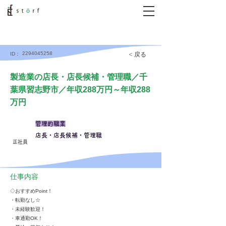
2294045258
< 戻る
ID：
製造業の店長・店長候補・管理職／千
葉県習志野市／年収288万円～年収288
万円
管理的職業
店長・店長候補・管理職
正社員
仕事内容
◇おすすめPoint！
・転勤なし☆
・未経験歓迎！
・車通勤OK！