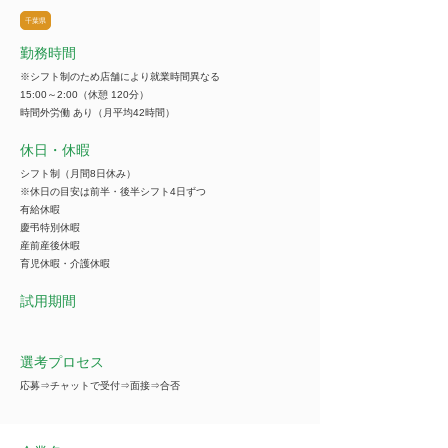
千葉県
勤務時間
※シフト制のため店舗により就業時間異なる
15:00～2:00（休憩 120分）
時間外労働 あり（月平均42時間）
休日・休暇
シフト制（月間8日休み）
※休日の目安は前半・後半シフト4日ずつ
有給休暇
慶弔特別休暇
産前産後休暇
育児休暇・介護休暇
試用期間
選考プロセス
応募⇒チャットで受付⇒面接⇒合否