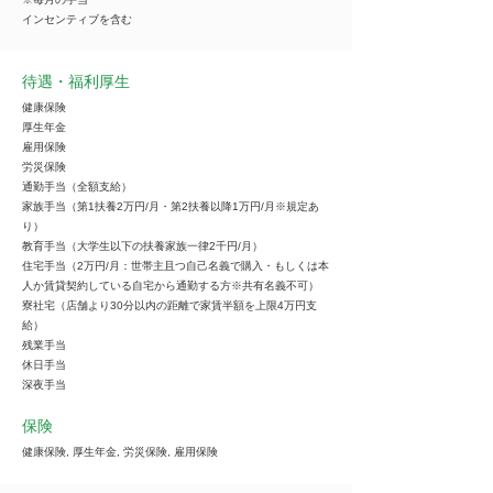
インセンティブを含む
待遇・福利厚生
健康保険
厚生年金
雇用保険
労災保険
通勤手当（全額支給）
家族手当（第1扶養2万円/月・第2扶養以降1万円/月※規定あ
り）
教育手当（大学生以下の扶養家族一律2千円/月）
住宅手当（2万円/月：世帯主且つ自己名義で購入・もしくは本
人か賃貸契約している自宅から通勤する方※共有名義不可）
寮社宅（店舗より30分以内の距離で家賃半額を上限4万円支
給）
残業手当
休日手当
深夜手当
保険
健康保険, 厚生年金, 労災保険, 雇用保険