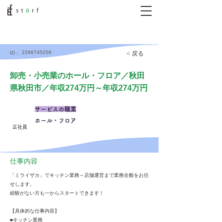
2296745258
< 戻る
ID：
卸売・小売業のホール・フロア／秋田
県秋田市／年収274万円～年収274万円
サービスの職業
ホール・フロア
正社員
仕事内容
「ミライザカ」でキッチン業務～店舗運営まで業務全般をお任
せします。
経験がない方も一からスタートできます！
【具体的な仕事内容】
■キッチン業務