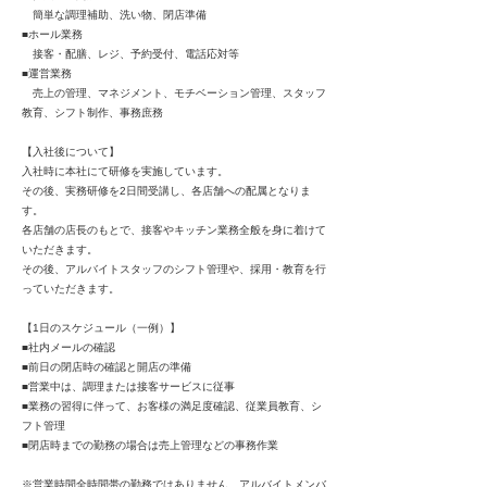
簡単な調理補助、洗い物、閉店準備
■ホール業務
接客・配膳、レジ、予約受付、電話応対等
■運営業務
売上の管理、マネジメント、モチベーション管理、スタッフ
教育、シフト制作、事務庶務
【入社後について】
入社時に本社にて研修を実施しています。
その後、実務研修を2日間受講し、各店舗への配属となりま
す。
各店舗の店長のもとで、接客やキッチン業務全般を身に着けて
いただきます。
その後、アルバイトスタッフのシフト管理や、採用・教育を行
っていただきます。
【1日のスケジュール（一例）】
■社内メールの確認
■前日の閉店時の確認と開店の準備
■営業中は、調理または接客サービスに従事
■業務の習得に伴って、お客様の満足度確認、従業員教育、シ
フト管理
■閉店時までの勤務の場合は売上管理などの事務作業
※営業時間全時間帯の勤務ではありません、アルバイトメンバ