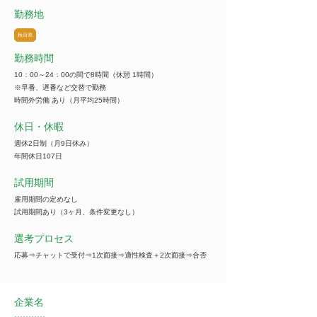
勤務地
秋田県
勤務時間
10：00～24：00の間で8時間（休憩 1時間）
※早番、遅番など交替で勤務
時間外労働 あり（月平均25時間）
休日・休暇
週休2日制（月9日休み）
年間休日107日
試用期間
雇用期間の定めなし
試用期間あり（3ヶ月、条件変更なし）
選考プロセス
応募⇒チャットで受付⇒1次面接⇒適性検査＋2次面接⇒合否
企業名