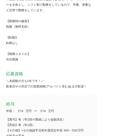
ーを主体とし、シフト制で勤務をしているので、早番、遅番な
ど交替で勤務をしています。
【勤務時の服装】
制服（無料支給）
【転勤】
転勤なし
【勤務スタイル】
出社勤務
応募資格
＼未経験の方もOKです！／
飲食店や小売店での就業経験(アルバイト含む)ある方歓迎！
給与
年収：
274
万円
​〜
274
万円
【賞与】有（年2回※業績により金額決定）
【昇給】有（年1回）
【その他】+その他諸手当初年度想定年収 300～530万円
※毎月の手当