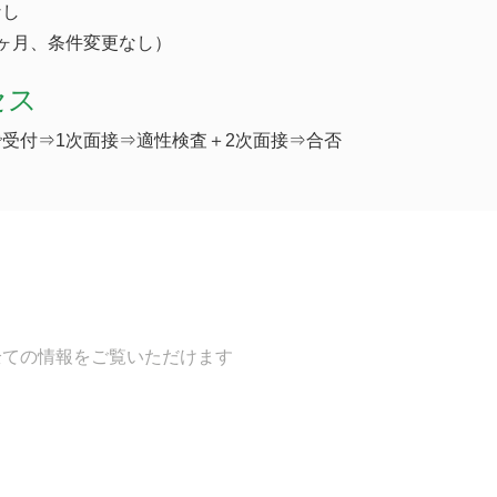
なし
ヶ月、条件変更なし）
セス
受付⇒1次面接⇒適性検査＋2次面接⇒合否
全ての情報をご覧いただけます