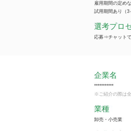
雇用期間の定め
試用期間あり（3
選考プロ
応募⇒チャットで
企業名
***********
※ご紹介の際は
業種
卸売・小売業