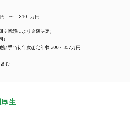
円
​〜
310
万円
回※業績により金額決定）
回）
諸手当初年度想定年収 300～357万円
を含む
利厚生