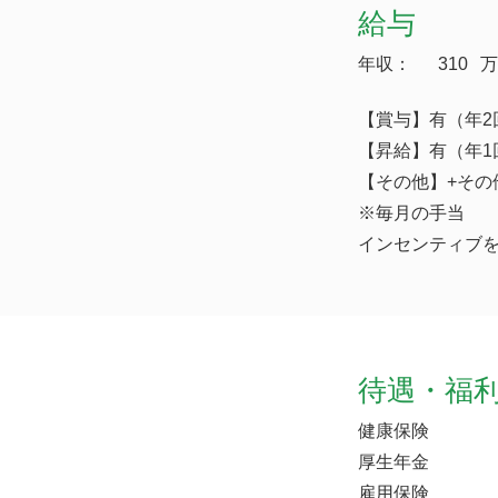
給与
年収：
310
万
【賞与】有（年2
【昇給】有（年1
【その他】+その他
※毎月の手当
インセンティブ
待遇・福
健康保険
厚生年金
雇用保険