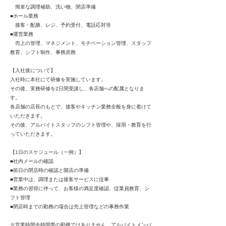
簡単な調理補助、洗い物、閉店準備
■ホール業務
接客・配膳、レジ、予約受付、電話応対等
■運営業務
売上の管理、マネジメント、モチベーション管理、スタッフ
教育、シフト制作、事務庶務
【入社後について】
入社時に本社にて研修を実施しています。
その後、実務研修を2日間受講し、各店舗への配属となりま
す。
各店舗の店長のもとで、接客やキッチン業務全般を身に着けて
いただきます。
その後、アルバイトスタッフのシフト管理や、採用・教育を行
っていただきます。
【1日のスケジュール（一例）】
■社内メールの確認
■前日の閉店時の確認と開店の準備
■営業中は、調理または接客サービスに従事
■業務の習得に伴って、お客様の満足度確認、従業員教育、シ
フト管理
■閉店時までの勤務の場合は売上管理などの事務作業
※営業時間全時間帯の勤務ではありません、アルバイトメンバ