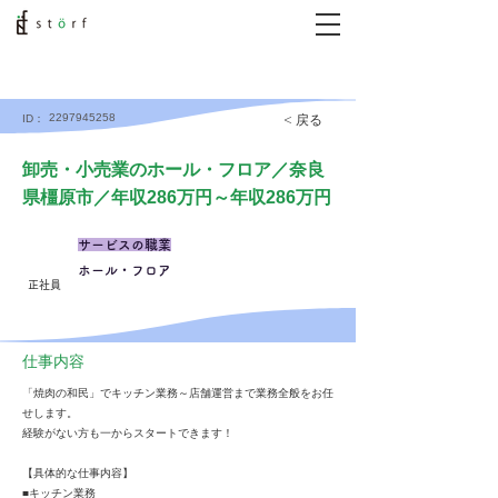
2297945258
< 戻る
ID：
卸売・小売業のホール・フロア／奈良
県橿原市／年収286万円～年収286万円
サービスの職業
ホール・フロア
正社員
仕事内容
「焼肉の和民」でキッチン業務～店舗運営まで業務全般をお任
せします。
経験がない方も一からスタートできます！
【具体的な仕事内容】
■キッチン業務