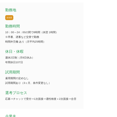
勤務地
奈良県
勤務時間
10：00～24：00の間で8時間（休憩 1時間）
※早番、遅番など交替で勤務
時間外労働 あり（月平均25時間）
休日・休暇
週休2日制（月9日休み）
年間休日107日
試用期間
雇用期間の定めなし
試用期間あり（3ヶ月、条件変更なし）
選考プロセス
応募⇒チャットで受付⇒1次面接⇒適性検査＋2次面接⇒合否
企業名