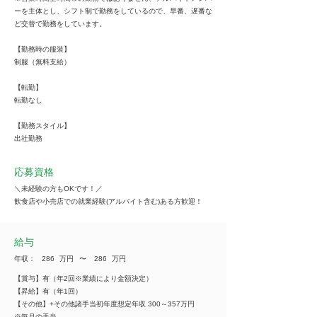
ーを主体とし、シフト制で勤務をしているので、早番、遅番な
ど交替で勤務をしています。
【勤務時の服装】
制服（無料支給）
【転勤】
転勤なし
【勤務スタイル】
出社勤務
応募資格
＼未経験の方もOKです！／
飲食店や小売店での就業経験(アルバイト含む)ある方歓迎！
給与
年収：
286
万円
​〜
286
万円
【賞与】有（年2回※業績により金額決定）
【昇給】有（年1回）
【その他】+その他諸手当初年度想定年収 300～357万円
※毎月の手当