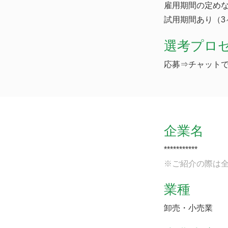
雇用期間の定め
試用期間あり（3
選考プロ
応募⇒チャットで
企業名
***********
※ご紹介の際は
業種
卸売・小売業