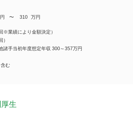
円
​〜
310
万円
回※業績により金額決定）
回）
諸手当初年度想定年収 300～357万円
を含む
利厚生