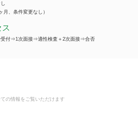
なし
ヶ月、条件変更なし）
セス
受付⇒1次面接⇒適性検査＋2次面接⇒合否
全ての情報をご覧いただけます