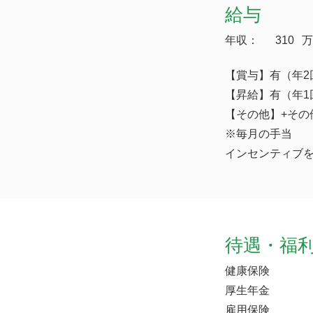
給与
年収：
310
万
【賞与】有（年2
【昇給】有（年1
【その他】+その他
※毎月の手当
インセンティブ
待遇・福
健康保険
厚生年金
雇用保険