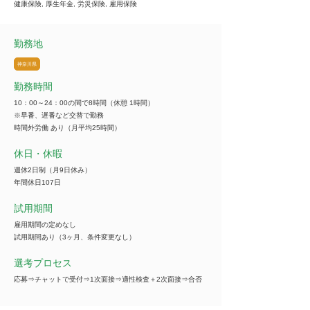
健康保険, 厚生年金, 労災保険, 雇用保険
勤務地
神奈川県
勤務時間
10：00～24：00の間で8時間（休憩 1時間）
※早番、遅番など交替で勤務
時間外労働 あり（月平均25時間）
休日・休暇
週休2日制（月9日休み）
年間休日107日
試用期間
雇用期間の定めなし
試用期間あり（3ヶ月、条件変更なし）
選考プロセス
応募⇒チャットで受付⇒1次面接⇒適性検査＋2次面接⇒合否