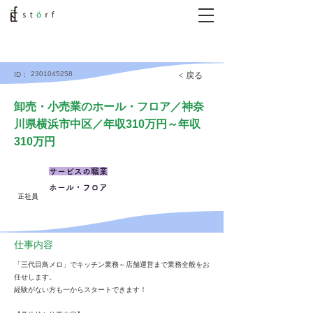
2301045258
< 戻る
ID：
卸売・小売業のホール・フロア／神奈
川県横浜市中区／年収310万円～年収
310万円
サービスの職業
ホール・フロア
正社員
仕事内容
「三代目鳥メロ」でキッチン業務～店舗運営まで業務全般をお
任せします。
経験がない方も一からスタートできます！