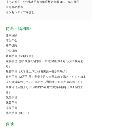
【その他】+その他諸手当初年度想定年収 300～530万円
※毎月の手当
インセンティブを含む
待遇・福利厚生
健康保険
厚生年金
雇用保険
労災保険
通勤手当（全額支給）
家族手当（第1扶養2万円/月・第2扶養以降1万円/月※規定あ
り）
教育手当（大学生以下の扶養家族一律2千円/月）
住宅手当（2万円/月：世帯主且つ自己名義で購入・もしくは本
人か賃貸契約している自宅から通勤する方※共有名義不可）
寮社宅（店舗より30分以内の距離で家賃半額を上限4万円支
給）
残業手当
休日手当
深夜手当
地域手当（3万円）
保険