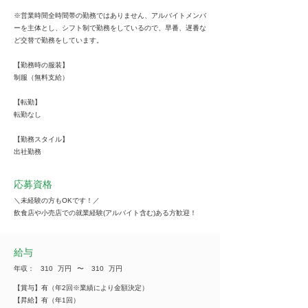
※営業時間全時間帯の勤務ではありません、アルバイトメンバ
ーを主体とし、シフト制で勤務をしているので、早番、遅番な
ど交替で勤務をしています。
【勤務時の服装】
制服（無料支給）
【転勤】
転勤なし
【勤務スタイル】
出社勤務
応募資格
＼未経験の方もOKです！／
飲食店や小売店での就業経験(アルバイト含む)ある方歓迎！
給与
年収：
310
万円
​〜
310
万円
【賞与】有（年2回※業績により金額決定）
【昇給】有（年1回）