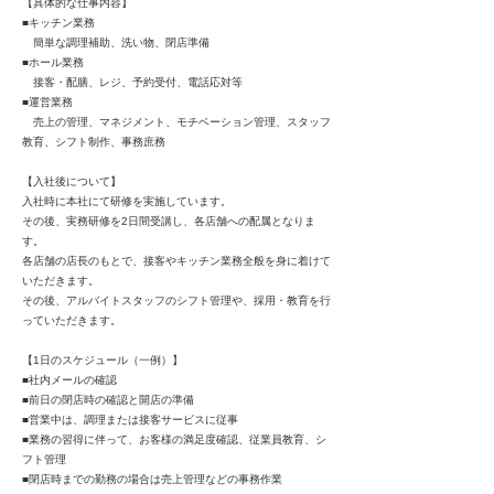
【具体的な仕事内容】
■キッチン業務
簡単な調理補助、洗い物、閉店準備
■ホール業務
接客・配膳、レジ、予約受付、電話応対等
■運営業務
売上の管理、マネジメント、モチベーション管理、スタッフ
教育、シフト制作、事務庶務
【入社後について】
入社時に本社にて研修を実施しています。
その後、実務研修を2日間受講し、各店舗への配属となりま
す。
各店舗の店長のもとで、接客やキッチン業務全般を身に着けて
いただきます。
その後、アルバイトスタッフのシフト管理や、採用・教育を行
っていただきます。
【1日のスケジュール（一例）】
■社内メールの確認
■前日の閉店時の確認と開店の準備
■営業中は、調理または接客サービスに従事
■業務の習得に伴って、お客様の満足度確認、従業員教育、シ
フト管理
■閉店時までの勤務の場合は売上管理などの事務作業