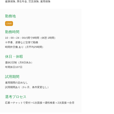
健康保険, 厚生年金, 労災保険, 雇用保険
勤務地
広島県
勤務時間
10：00～24：00の間で8時間（休憩 1時間）
※早番、遅番など交替で勤務
時間外労働 あり（月平均25時間）
休日・休暇
週休2日制（月9日休み）
年間休日107日
試用期間
雇用期間の定めなし
試用期間あり（3ヶ月、条件変更なし）
選考プロセス
応募⇒チャットで受付⇒1次面接⇒適性検査＋2次面接⇒合否