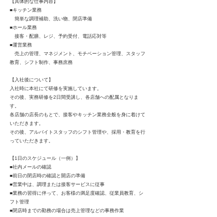
【具体的な仕事内容】
■キッチン業務
簡単な調理補助、洗い物、閉店準備
■ホール業務
接客・配膳、レジ、予約受付、電話応対等
■運営業務
売上の管理、マネジメント、モチベーション管理、スタッフ
教育、シフト制作、事務庶務
【入社後について】
入社時に本社にて研修を実施しています。
その後、実務研修を2日間受講し、各店舗への配属となりま
す。
各店舗の店長のもとで、接客やキッチン業務全般を身に着けて
いただきます。
その後、アルバイトスタッフのシフト管理や、採用・教育を行
っていただきます。
【1日のスケジュール（一例）】
■社内メールの確認
■前日の閉店時の確認と開店の準備
■営業中は、調理または接客サービスに従事
■業務の習得に伴って、お客様の満足度確認、従業員教育、シ
フト管理
■閉店時までの勤務の場合は売上管理などの事務作業