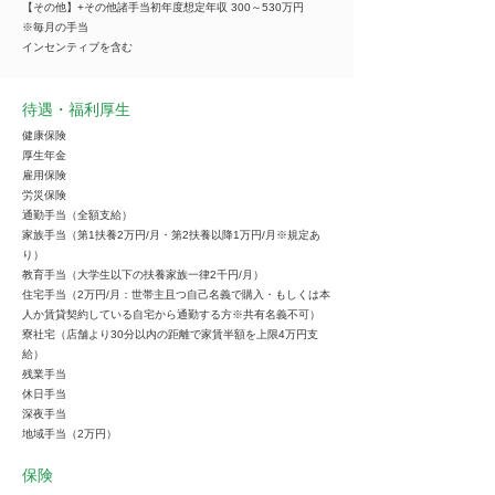
【その他】+その他諸手当初年度想定年収 300～530万円
※毎月の手当
インセンティブを含む
待遇・福利厚生
健康保険
厚生年金
雇用保険
労災保険
通勤手当（全額支給）
家族手当（第1扶養2万円/月・第2扶養以降1万円/月※規定あ
り）
教育手当（大学生以下の扶養家族一律2千円/月）
住宅手当（2万円/月：世帯主且つ自己名義で購入・もしくは本
人か賃貸契約している自宅から通勤する方※共有名義不可）
寮社宅（店舗より30分以内の距離で家賃半額を上限4万円支
給）
残業手当
休日手当
深夜手当
地域手当（2万円）
保険