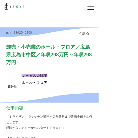
2302545258
< 戻る
ID：
卸売・小売業のホール・フロア／広島
県広島市中区／年収298万円～年収298
万円
サービスの職業
ホール・フロア
正社員
仕事内容
「ミライザカ」でキッチン業務～店舗運営まで業務全般をお任
せします。
経験がない方も一からスタートできます！