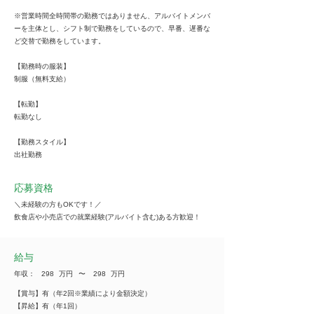
※営業時間全時間帯の勤務ではありません、アルバイトメンバ
ーを主体とし、シフト制で勤務をしているので、早番、遅番な
ど交替で勤務をしています。
【勤務時の服装】
制服（無料支給）
【転勤】
転勤なし
【勤務スタイル】
出社勤務
応募資格
＼未経験の方もOKです！／
飲食店や小売店での就業経験(アルバイト含む)ある方歓迎！
給与
年収：
298
万円
​〜
298
万円
【賞与】有（年2回※業績により金額決定）
【昇給】有（年1回）