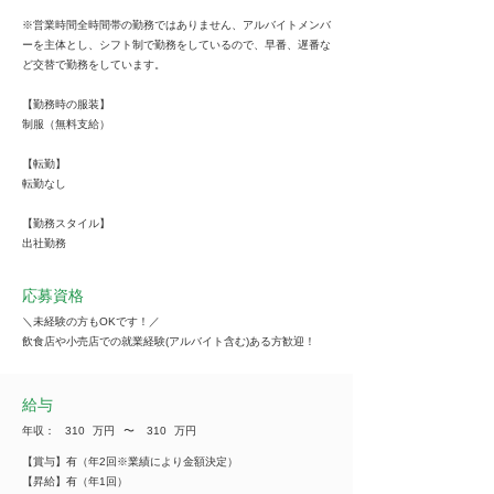
※営業時間全時間帯の勤務ではありません、アルバイトメンバ
ーを主体とし、シフト制で勤務をしているので、早番、遅番な
ど交替で勤務をしています。
【勤務時の服装】
制服（無料支給）
【転勤】
転勤なし
【勤務スタイル】
出社勤務
応募資格
＼未経験の方もOKです！／
飲食店や小売店での就業経験(アルバイト含む)ある方歓迎！
給与
年収：
310
万円
​〜
310
万円
【賞与】有（年2回※業績により金額決定）
【昇給】有（年1回）