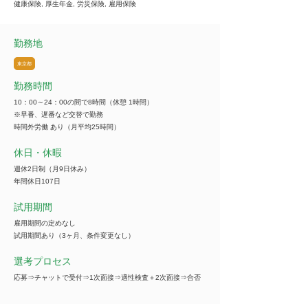
健康保険, 厚生年金, 労災保険, 雇用保険
勤務地
東京都
勤務時間
10：00～24：00の間で8時間（休憩 1時間）
※早番、遅番など交替で勤務
時間外労働 あり（月平均25時間）
休日・休暇
週休2日制（月9日休み）
年間休日107日
試用期間
雇用期間の定めなし
試用期間あり（3ヶ月、条件変更なし）
選考プロセス
応募⇒チャットで受付⇒1次面接⇒適性検査＋2次面接⇒合否