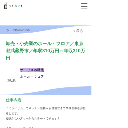
2302845258
< 戻る
ID：
卸売・小売業のホール・フロア／東京
都武蔵野市／年収310万円～年収310万
円
サービスの職業
ホール・フロア
正社員
仕事内容
「ミライザカ」でキッチン業務～店舗運営まで業務全般をお任
せします。
経験がない方も一からスタートできます！