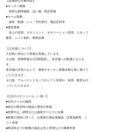
【具体的な仕事内容】
■キッチン業務
簡単な調理補助、洗い物、閉店準備
■ホール業務
接客・配膳、レジ、予約受付、電話応対等
■運営業務
売上の管理、マネジメント、モチベーション管理、スタッフ
教育、シフト制作、事務庶務
【入社後について】
入社時に本社にて研修を実施しています。
その後、実務研修を2日間受講し、各店舗への配属となりま
す。
各店舗の店長のもとで、接客やキッチン業務全般を身に着けて
いただきます。
その後、アルバイトスタッフのシフト管理や、採用・教育を行
っていただきます。
【1日のスケジュール（一例）】
■社内メールの確認
■前日の閉店時の確認と開店の準備
■営業中は、調理または接客サービスに従事
■業務の習得に伴って、お客様の満足度確認、従業員教育、シ
フト管理
■閉店時までの勤務の場合は売上管理などの事務作業