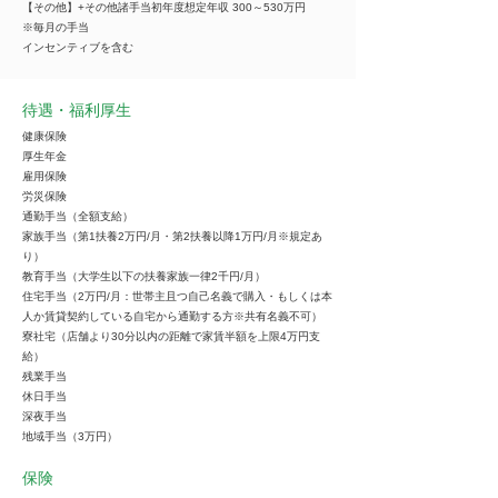
【その他】+その他諸手当初年度想定年収 300～530万円
※毎月の手当
インセンティブを含む
待遇・福利厚生
健康保険
厚生年金
雇用保険
労災保険
通勤手当（全額支給）
家族手当（第1扶養2万円/月・第2扶養以降1万円/月※規定あ
り）
教育手当（大学生以下の扶養家族一律2千円/月）
住宅手当（2万円/月：世帯主且つ自己名義で購入・もしくは本
人か賃貸契約している自宅から通勤する方※共有名義不可）
寮社宅（店舗より30分以内の距離で家賃半額を上限4万円支
給）
残業手当
休日手当
深夜手当
地域手当（3万円）
保険