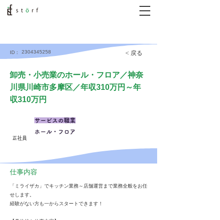
2304345258
< 戻る
ID：
卸売・小売業のホール・フロア／神奈
川県川崎市多摩区／年収310万円～年
収310万円
サービスの職業
ホール・フロア
正社員
仕事内容
「ミライザカ」でキッチン業務～店舗運営まで業務全般をお任
せします。
経験がない方も一からスタートできます！