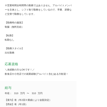
※営業時間全時間帯の勤務ではありません、アルバイトメンバ
ーを主体とし、シフト制で勤務をしているので、早番、遅番な
ど交替で勤務をしています。
【勤務時の服装】
制服（無料支給）
【転勤】
転勤なし
【勤務スタイル】
出社勤務
応募資格
＼未経験の方もOKです！／
飲食店や小売店での就業経験(アルバイト含む)ある方歓迎！
給与
年収：
310
万円
​〜
310
万円
【賞与】有（年2回※業績により金額決定）
【昇給】有（年1回）