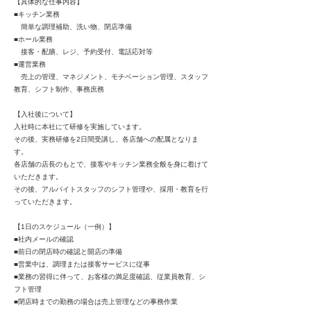
【具体的な仕事内容】
■キッチン業務
簡単な調理補助、洗い物、閉店準備
■ホール業務
接客・配膳、レジ、予約受付、電話応対等
■運営業務
売上の管理、マネジメント、モチベーション管理、スタッフ
教育、シフト制作、事務庶務
【入社後について】
入社時に本社にて研修を実施しています。
その後、実務研修を2日間受講し、各店舗への配属となりま
す。
各店舗の店長のもとで、接客やキッチン業務全般を身に着けて
いただきます。
その後、アルバイトスタッフのシフト管理や、採用・教育を行
っていただきます。
【1日のスケジュール（一例）】
■社内メールの確認
■前日の閉店時の確認と開店の準備
■営業中は、調理または接客サービスに従事
■業務の習得に伴って、お客様の満足度確認、従業員教育、シ
フト管理
■閉店時までの勤務の場合は売上管理などの事務作業