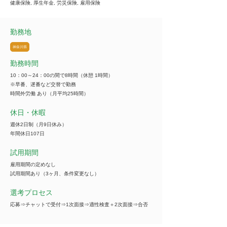
健康保険, 厚生年金, 労災保険, 雇用保険
勤務地
神奈川県
勤務時間
10：00～24：00の間で8時間（休憩 1時間）
※早番、遅番など交替で勤務
時間外労働 あり（月平均25時間）
休日・休暇
週休2日制（月9日休み）
年間休日107日
試用期間
雇用期間の定めなし
試用期間あり（3ヶ月、条件変更なし）
選考プロセス
応募⇒チャットで受付⇒1次面接⇒適性検査＋2次面接⇒合否