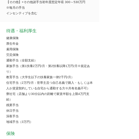
【その他】+その他諸手当初年度想定年収 300～530万円
※毎月の手当
インセンティブを含む
待遇・福利厚生
健康保険
厚生年金
雇用保険
労災保険
通勤手当（全額支給）
家族手当（第1扶養2万円/月・第2扶養以降1万円/月※規定あ
り）
教育手当（大学生以下の扶養家族一律2千円/月）
住宅手当（2万円/月：世帯主且つ自己名義で購入・もしくは本
人か賃貸契約している自宅から通勤する方※共有名義不可）
寮社宅（店舗より30分以内の距離で家賃半額を上限4万円支
給）
残業手当
休日手当
深夜手当
地域手当（3万円）
保険