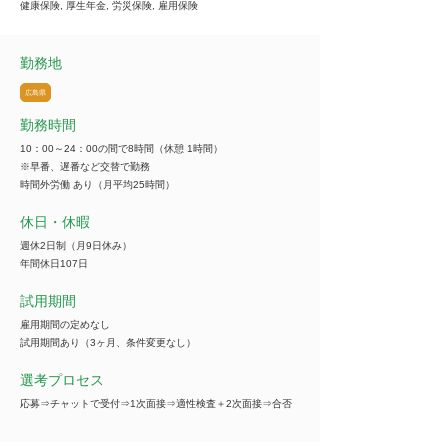
健康保険, 厚生年金, 労災保険, 雇用保険
勤務地
広島県
勤務時間
10：00～24：00の間で8時間（休憩 1時間）
※早番、遅番など交替で勤務
時間外労働 あり（月平均25時間）
休日・休暇
週休2日制（月9日休み）
年間休日107日
試用期間
雇用期間の定めなし
試用期間あり（3ヶ月、条件変更なし）
選考プロセス
応募⇒チャットで受付⇒1次面接⇒適性検査＋2次面接⇒合否