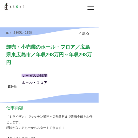
2305145258
< 戻る
ID：
卸売・小売業のホール・フロア／広島
県東広島市／年収298万円～年収298万
円
サービスの職業
ホール・フロア
正社員
仕事内容
「ミライザカ」でキッチン業務～店舗運営まで業務全般をお任
せします。
経験がない方も一からスタートできます！