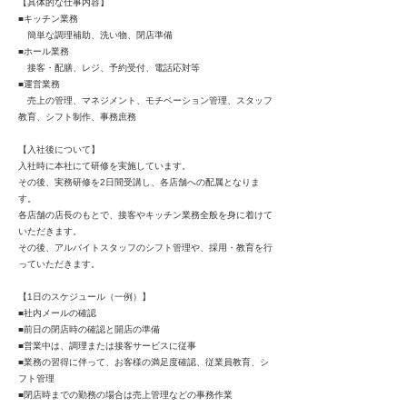
【具体的な仕事内容】
■キッチン業務
簡単な調理補助、洗い物、閉店準備
■ホール業務
接客・配膳、レジ、予約受付、電話応対等
■運営業務
売上の管理、マネジメント、モチベーション管理、スタッフ
教育、シフト制作、事務庶務
【入社後について】
入社時に本社にて研修を実施しています。
その後、実務研修を2日間受講し、各店舗への配属となりま
す。
各店舗の店長のもとで、接客やキッチン業務全般を身に着けて
いただきます。
その後、アルバイトスタッフのシフト管理や、採用・教育を行
っていただきます。
【1日のスケジュール（一例）】
■社内メールの確認
■前日の閉店時の確認と開店の準備
■営業中は、調理または接客サービスに従事
■業務の習得に伴って、お客様の満足度確認、従業員教育、シ
フト管理
■閉店時までの勤務の場合は売上管理などの事務作業