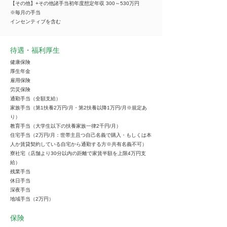
【その他】+その他諸手当初年度想定年収 300～530万円
※毎月の手当
インセンティブを含む
待遇・福利厚生
健康保険
厚生年金
雇用保険
労災保険
通勤手当（全額支給）
家族手当（第1扶養2万円/月・第2扶養以降1万円/月※規定あ
り）
教育手当（大学生以下の扶養家族一律2千円/月）
住宅手当（2万円/月：世帯主且つ自己名義で購入・もしくは本
人か賃貸契約している自宅から通勤する方※共有名義不可）
寮社宅（店舗より30分以内の距離で家賃半額を上限4万円支
給）
残業手当
休日手当
深夜手当
地域手当（2万円）
保険