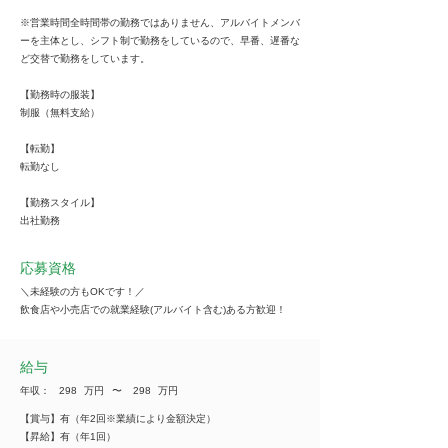
※営業時間全時間帯の勤務ではありません、アルバイトメンバ
ーを主体とし、シフト制で勤務をしているので、早番、遅番な
ど交替で勤務をしています。
【勤務時の服装】
制服（無料支給）
【転勤】
転勤なし
【勤務スタイル】
出社勤務
応募資格
＼未経験の方もOKです！／
飲食店や小売店での就業経験(アルバイト含む)ある方歓迎！
給与
年収：
298
万円
​〜
298
万円
【賞与】有（年2回※業績により金額決定）
【昇給】有（年1回）