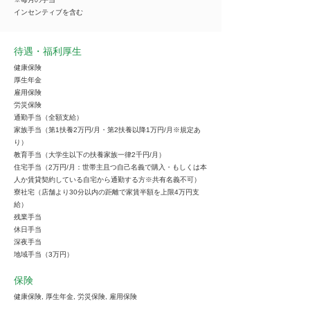
インセンティブを含む
待遇・福利厚生
健康保険
厚生年金
雇用保険
労災保険
通勤手当（全額支給）
家族手当（第1扶養2万円/月・第2扶養以降1万円/月※規定あ
り）
教育手当（大学生以下の扶養家族一律2千円/月）
住宅手当（2万円/月：世帯主且つ自己名義で購入・もしくは本
人か賃貸契約している自宅から通勤する方※共有名義不可）
寮社宅（店舗より30分以内の距離で家賃半額を上限4万円支
給）
残業手当
休日手当
深夜手当
地域手当（3万円）
保険
健康保険, 厚生年金, 労災保険, 雇用保険