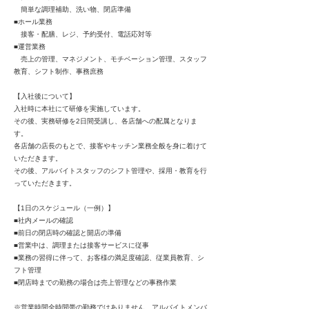
簡単な調理補助、洗い物、閉店準備
■ホール業務
接客・配膳、レジ、予約受付、電話応対等
■運営業務
売上の管理、マネジメント、モチベーション管理、スタッフ
教育、シフト制作、事務庶務
【入社後について】
入社時に本社にて研修を実施しています。
その後、実務研修を2日間受講し、各店舗への配属となりま
す。
各店舗の店長のもとで、接客やキッチン業務全般を身に着けて
いただきます。
その後、アルバイトスタッフのシフト管理や、採用・教育を行
っていただきます。
【1日のスケジュール（一例）】
■社内メールの確認
■前日の閉店時の確認と開店の準備
■営業中は、調理または接客サービスに従事
■業務の習得に伴って、お客様の満足度確認、従業員教育、シ
フト管理
■閉店時までの勤務の場合は売上管理などの事務作業
※営業時間全時間帯の勤務ではありません、アルバイトメンバ