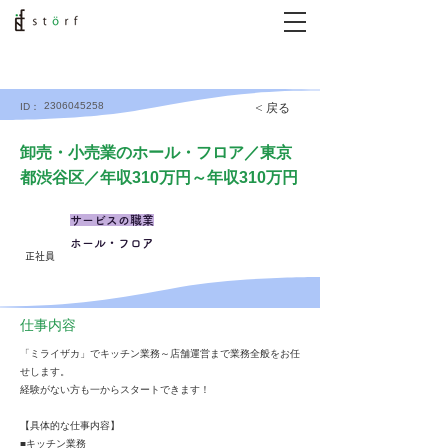
2306045258
< 戻る
ID：
卸売・小売業のホール・フロア／東京
都渋谷区／年収310万円～年収310万円
サービスの職業
ホール・フロア
正社員
仕事内容
「ミライザカ」でキッチン業務～店舗運営まで業務全般をお任
せします。
経験がない方も一からスタートできます！
【具体的な仕事内容】
■キッチン業務