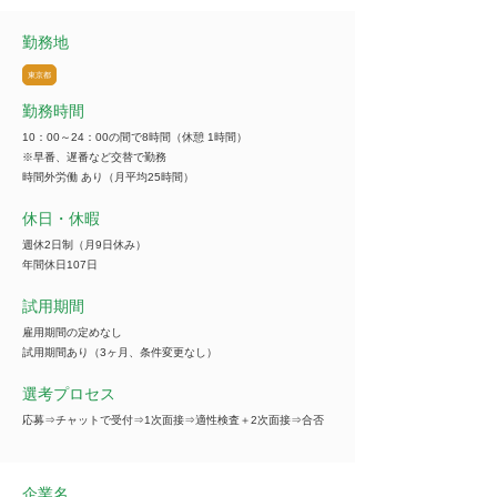
勤務地
東京都
勤務時間
10：00～24：00の間で8時間（休憩 1時間）
※早番、遅番など交替で勤務
時間外労働 あり（月平均25時間）
休日・休暇
週休2日制（月9日休み）
年間休日107日
試用期間
雇用期間の定めなし
試用期間あり（3ヶ月、条件変更なし）
選考プロセス
応募⇒チャットで受付⇒1次面接⇒適性検査＋2次面接⇒合否
企業名