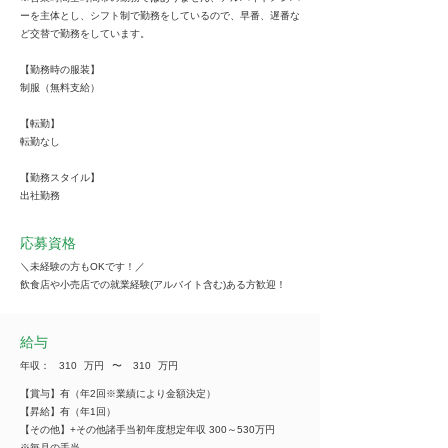
ーを主体とし、シフト制で勤務をしているので、早番、遅番な
ど交替で勤務をしています。
【勤務時の服装】
制服（無料支給）
【転勤】
転勤なし
【勤務スタイル】
出社勤務
応募資格
＼未経験の方もOKです！／
飲食店や小売店での就業経験(アルバイト含む)ある方歓迎！
給与
年収：
310
万円
​〜
310
万円
【賞与】有（年2回※業績により金額決定）
【昇給】有（年1回）
【その他】+その他諸手当初年度想定年収 300～530万円
※毎月の手当