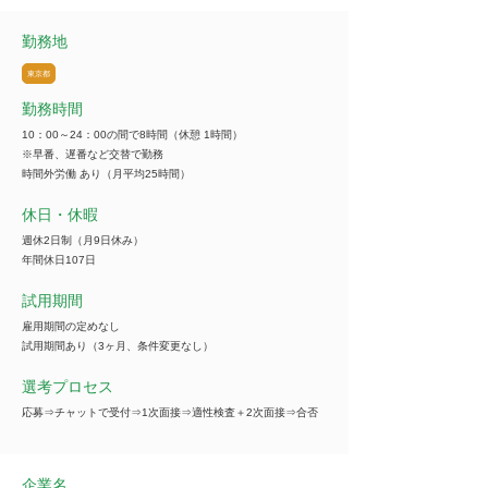
勤務地
東京都
勤務時間
10：00～24：00の間で8時間（休憩 1時間）
※早番、遅番など交替で勤務
時間外労働 あり（月平均25時間）
休日・休暇
週休2日制（月9日休み）
年間休日107日
試用期間
雇用期間の定めなし
試用期間あり（3ヶ月、条件変更なし）
選考プロセス
応募⇒チャットで受付⇒1次面接⇒適性検査＋2次面接⇒合否
企業名