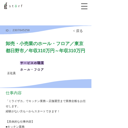
2307645258
< 戻る
ID：
卸売・小売業のホール・フロア／東京
都日野市／年収310万円～年収310万円
サービスの職業
ホール・フロア
正社員
仕事内容
「ミライザカ」でキッチン業務～店舗運営まで業務全般をお任
せします。
経験がない方も一からスタートできます！
【具体的な仕事内容】
■キッチン業務