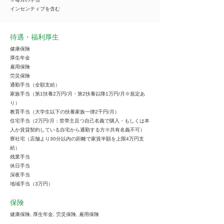
インセンティブを含む
待遇・福利厚生
健康保険
厚生年金
雇用保険
労災保険
通勤手当（全額支給）
家族手当（第1扶養2万円/月・第2扶養以降1万円/月※規定あ
り）
教育手当（大学生以下の扶養家族一律2千円/月）
住宅手当（2万円/月：世帯主且つ自己名義で購入・もしくは本
人か賃貸契約している自宅から通勤する方※共有名義不可）
寮社宅（店舗より30分以内の距離で家賃半額を上限4万円支
給）
残業手当
休日手当
深夜手当
地域手当（3万円）
保険
健康保険, 厚生年金, 労災保険, 雇用保険