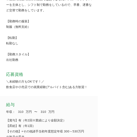
ーを主体とし、シフト制で勤務をしているので、早番、遅番な
ど交替で勤務をしています。
【勤務時の服装】
制服（無料支給）
【転勤】
転勤なし
【勤務スタイル】
出社勤務
応募資格
＼未経験の方もOKです！／
飲食店や小売店での就業経験(アルバイト含む)ある方歓迎！
給与
年収：
310
万円
​〜
310
万円
【賞与】有（年2回※業績により金額決定）
【昇給】有（年1回）
【その他】+その他諸手当初年度想定年収 300～530万円
※毎月の手当