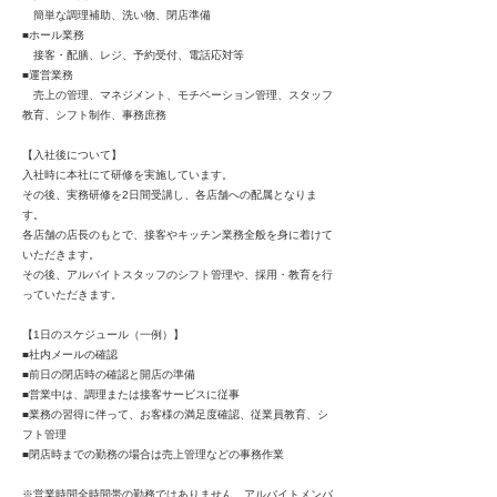
簡単な調理補助、洗い物、閉店準備
■ホール業務
接客・配膳、レジ、予約受付、電話応対等
■運営業務
売上の管理、マネジメント、モチベーション管理、スタッフ
教育、シフト制作、事務庶務
【入社後について】
入社時に本社にて研修を実施しています。
その後、実務研修を2日間受講し、各店舗への配属となりま
す。
各店舗の店長のもとで、接客やキッチン業務全般を身に着けて
いただきます。
その後、アルバイトスタッフのシフト管理や、採用・教育を行
っていただきます。
【1日のスケジュール（一例）】
■社内メールの確認
■前日の閉店時の確認と開店の準備
■営業中は、調理または接客サービスに従事
■業務の習得に伴って、お客様の満足度確認、従業員教育、シ
フト管理
■閉店時までの勤務の場合は売上管理などの事務作業
※営業時間全時間帯の勤務ではありません、アルバイトメンバ