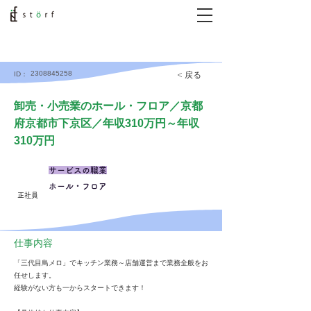
2308845258
< 戻る
ID：
卸売・小売業のホール・フロア／京都
府京都市下京区／年収310万円～年収
310万円
サービスの職業
ホール・フロア
正社員
仕事内容
「三代目鳥メロ」でキッチン業務～店舗運営まで業務全般をお
任せします。
経験がない方も一からスタートできます！