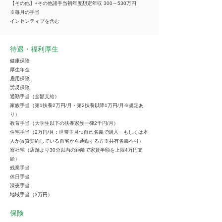
【その他】+その他諸手当初年度想定年収 300～530万円
※毎月の手当
インセンティブを含む
待遇・福利厚生
健康保険
厚生年金
雇用保険
労災保険
通勤手当（全額支給）
家族手当（第1扶養2万円/月・第2扶養以降1万円/月※規定あ
り）
教育手当（大学生以下の扶養家族一律2千円/月）
住宅手当（2万円/月：世帯主且つ自己名義で購入・もしくは本
人か賃貸契約している自宅から通勤する方※共有名義不可）
寮社宅（店舗より30分以内の距離で家賃半額を上限4万円支
給）
残業手当
休日手当
深夜手当
地域手当（3万円）
保険