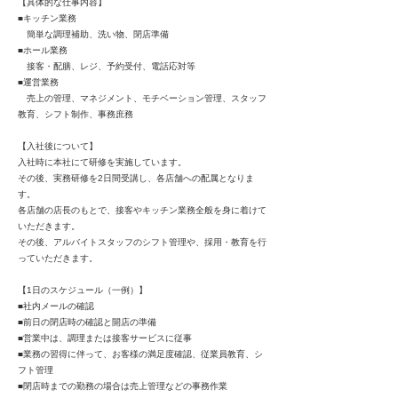
【具体的な仕事内容】
■キッチン業務
簡単な調理補助、洗い物、閉店準備
■ホール業務
接客・配膳、レジ、予約受付、電話応対等
■運営業務
売上の管理、マネジメント、モチベーション管理、スタッフ
教育、シフト制作、事務庶務
【入社後について】
入社時に本社にて研修を実施しています。
その後、実務研修を2日間受講し、各店舗への配属となりま
す。
各店舗の店長のもとで、接客やキッチン業務全般を身に着けて
いただきます。
その後、アルバイトスタッフのシフト管理や、採用・教育を行
っていただきます。
【1日のスケジュール（一例）】
■社内メールの確認
■前日の閉店時の確認と開店の準備
■営業中は、調理または接客サービスに従事
■業務の習得に伴って、お客様の満足度確認、従業員教育、シ
フト管理
■閉店時までの勤務の場合は売上管理などの事務作業