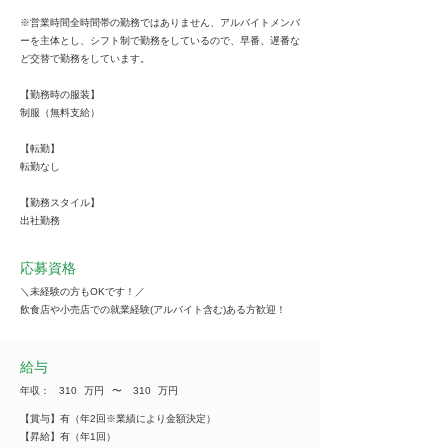
※営業時間全時間帯の勤務ではありません、アルバイトメンバ
ーを主体とし、シフト制で勤務をしているので、早番、遅番な
ど交替で勤務をしています。
【勤務時の服装】
制服（無料支給）
【転勤】
転勤なし
【勤務スタイル】
出社勤務
応募資格
＼未経験の方もOKです！／
飲食店や小売店での就業経験(アルバイト含む)ある方歓迎！
給与
年収：
310
万円
​〜
310
万円
【賞与】有（年2回※業績により金額決定）
【昇給】有（年1回）