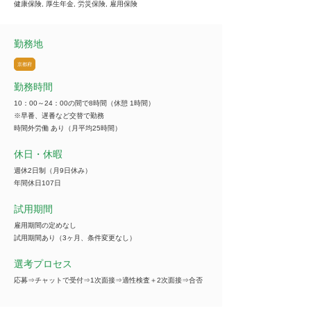
健康保険, 厚生年金, 労災保険, 雇用保険
勤務地
京都府
勤務時間
10：00～24：00の間で8時間（休憩 1時間）
※早番、遅番など交替で勤務
時間外労働 あり（月平均25時間）
休日・休暇
週休2日制（月9日休み）
年間休日107日
試用期間
雇用期間の定めなし
試用期間あり（3ヶ月、条件変更なし）
選考プロセス
応募⇒チャットで受付⇒1次面接⇒適性検査＋2次面接⇒合否