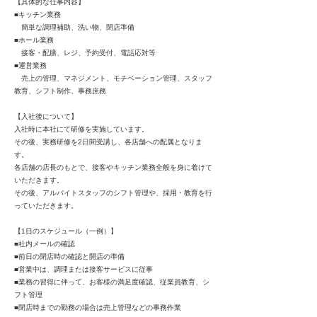
【具体的な仕事内容】
■キッチン業務
簡単な調理補助、洗い物、閉店準備
■ホール業務
接客・配膳、レジ、予約受付、電話応対等
■運営業務
売上の管理、マネジメント、モチベーション管理、スタッフ
教育、シフト制作、事務庶務
【入社後について】
入社時に本社にて研修を実施しています。
その後、実務研修を2日間受講し、各店舗への配属となりま
す。
各店舗の店長のもとで、接客やキッチン業務全般を身に着けて
いただきます。
その後、アルバイトスタッフのシフト管理や、採用・教育を行
っていただきます。
【1日のスケジュール（一例）】
■社内メールの確認
■前日の閉店時の確認と開店の準備
■営業中は、調理または接客サービスに従事
■業務の習得に伴って、お客様の満足度確認、従業員教育、シ
フト管理
■閉店時までの勤務の場合は売上管理などの事務作業