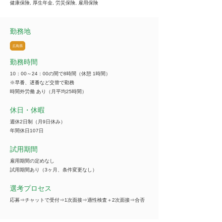
健康保険, 厚生年金, 労災保険, 雇用保険
勤務地
広島県
勤務時間
10：00～24：00の間で8時間（休憩 1時間）
※早番、遅番など交替で勤務
時間外労働 あり（月平均25時間）
休日・休暇
週休2日制（月9日休み）
年間休日107日
試用期間
雇用期間の定めなし
試用期間あり（3ヶ月、条件変更なし）
選考プロセス
応募⇒チャットで受付⇒1次面接⇒適性検査＋2次面接⇒合否