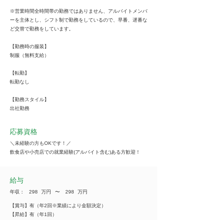
※営業時間全時間帯の勤務ではありません、アルバイトメンバ
ーを主体とし、シフト制で勤務をしているので、早番、遅番な
ど交替で勤務をしています。
【勤務時の服装】
制服（無料支給）
【転勤】
転勤なし
【勤務スタイル】
出社勤務
応募資格
＼未経験の方もOKです！／
飲食店や小売店での就業経験(アルバイト含む)ある方歓迎！
給与
年収：
298
万円
​〜
298
万円
【賞与】有（年2回※業績により金額決定）
【昇給】有（年1回）