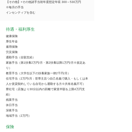
【その他】+その他諸手当初年度想定年収 300～530万円
※毎月の手当
インセンティブを含む
待遇・福利厚生
健康保険
厚生年金
雇用保険
労災保険
通勤手当（全額支給）
家族手当（第1扶養2万円/月・第2扶養以降1万円/月※規定あ
り）
教育手当（大学生以下の扶養家族一律2千円/月）
住宅手当（2万円/月：世帯主且つ自己名義で購入・もしくは本
人か賃貸契約している自宅から通勤する方※共有名義不可）
寮社宅（店舗より30分以内の距離で家賃半額を上限4万円支
給）
残業手当
休日手当
深夜手当
地域手当（2万円）
保険