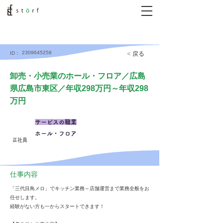
2309645258
< 戻る
ID：
卸売・小売業のホール・フロア／広島
県広島市東区／年収298万円～年収298
万円
サービスの職業
ホール・フロア
正社員
仕事内容
「三代目鳥メロ」でキッチン業務～店舗運営まで業務全般をお
任せします。
経験がない方も一からスタートできます！