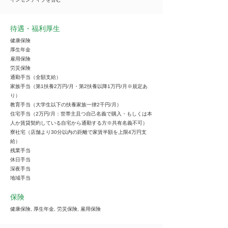
待遇・福利厚生
健康保険
厚生年金
雇用保険
労災保険
通勤手当（全額支給）
家族手当（第1扶養2万円/月・第2扶養以降1万円/月※規定あ
り）
教育手当（大学生以下の扶養家族一律2千円/月）
住宅手当（2万円/月：世帯主且つ自己名義で購入・もしくは本
人か賃貸契約している自宅から通勤する方※共有名義不可）
寮社宅（店舗より30分以内の距離で家賃半額を上限4万円支
給）
残業手当
休日手当
深夜手当
地域手当
保険
健康保険, 厚生年金, 労災保険, 雇用保険