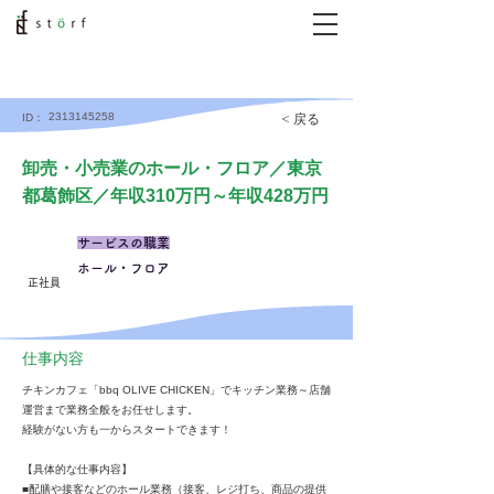
2313145258
< 戻る
ID：
卸売・小売業のホール・フロア／東京
都葛飾区／年収310万円～年収428万円
サービスの職業
ホール・フロア
正社員
仕事内容
チキンカフェ「bbq OLIVE CHICKEN」でキッチン業務～店舗
運営まで業務全般をお任せします。
経験がない方も一からスタートできます！
【具体的な仕事内容】
■配膳や接客などのホール業務（接客、レジ打ち、商品の提供