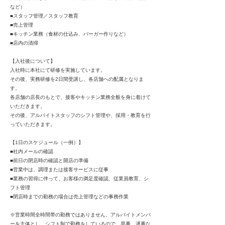
など）
■スタッフ管理／スタッフ教育
■売上管理
■キッチン業務（食材の仕込み、バーガー作りなど）
■店内の清掃
【入社後について】
入社時に本社にて研修を実施しています。
その後、実務研修を2日間受講し、各店舗への配属となりま
す。
各店舗の店長のもとで、接客やキッチン業務全般を身に着けて
いただきます。
その後、アルバイトスタッフのシフト管理や、採用・教育を行
っていただきます。
【1日のスケジュール（一例）】
■社内メールの確認
■前日の閉店時の確認と開店の準備
■営業中は、調理または接客サービスに従事
■業務の習得に伴って、お客様の満足度確認、従業員教育、シ
フト管理
■閉店時までの勤務の場合は売上管理などの事務作業
※営業時間全時間帯の勤務ではありません、アルバイトメンバ
ーを主体とし、シフト制で勤務をしているので、早番、遅番な