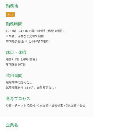
勤務地
東京都
勤務時間
10：00～24：00の間で8時間（休憩 1時間）
※早番、遅番など交替で勤務
時間外労働 あり（月平均25時間）
休日・休暇
週休2日制（月9日休み）
年間休日107日
試用期間
雇用期間の定めなし
試用期間あり（3ヶ月、条件変更なし）
選考プロセス
応募⇒チャットで受付⇒1次面接⇒適性検査＋2次面接⇒合否
企業名