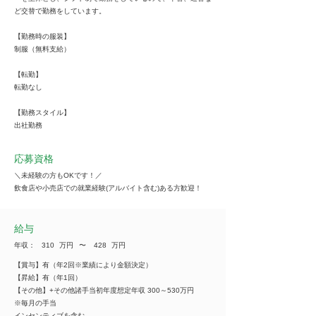
ど交替で勤務をしています。
【勤務時の服装】
制服（無料支給）
【転勤】
転勤なし
【勤務スタイル】
出社勤務
応募資格
＼未経験の方もOKです！／
飲食店や小売店での就業経験(アルバイト含む)ある方歓迎！
給与
年収：
310
万円
​〜
428
万円
【賞与】有（年2回※業績により金額決定）
【昇給】有（年1回）
【その他】+その他諸手当初年度想定年収 300～530万円
※毎月の手当
インセンティブを含む