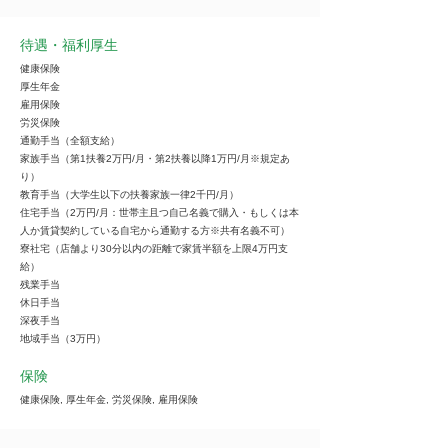
待遇・福利厚生
健康保険
厚生年金
雇用保険
労災保険
通勤手当（全額支給）
家族手当（第1扶養2万円/月・第2扶養以降1万円/月※規定あ
り）
教育手当（大学生以下の扶養家族一律2千円/月）
住宅手当（2万円/月：世帯主且つ自己名義で購入・もしくは本
人か賃貸契約している自宅から通勤する方※共有名義不可）
寮社宅（店舗より30分以内の距離で家賃半額を上限4万円支
給）
残業手当
休日手当
深夜手当
地域手当（3万円）
保険
健康保険, 厚生年金, 労災保険, 雇用保険