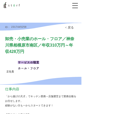
2317445258
< 戻る
ID：
卸売・小売業のホール・フロア／神奈
川県相模原市南区／年収310万円～年
収428万円
サービスの職業
ホール・フロア
正社員
仕事内容
「から揚げの天才」でキッチン業務～店舗運営まで業務全般を
お任せします。
経験がない方も一からスタートできます！