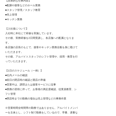
【具体的な仕事内容】
■配膳や接客などのホール業務
■スタッフ管理／スタッフ教育
■売上管理
■キッチン業務
【入社後について】
入社時に本社にて研修を実施しています。
その後、実務研修を2日間受講し、各店舗への配属となりま
す。
各店舗の店長のもとで、接客やキッチン業務全般を身に着けて
いただきます。
その後、アルバイトスタッフのシフト管理や、採用・教育を行
っていただきます。
【1日のスケジュール（一例）】
■社内メールの確認
■前日の閉店時の確認と開店の準備
■営業中は、調理または接客サービスに従事
■業務の習得に伴って、お客様の満足度確認、従業員教育、シ
フト管理
■閉店時までの勤務の場合は売上管理などの事務作業
※営業時間全時間帯の勤務ではありません、アルバイトメンバ
ーを主体とし、シフト制で勤務をしているので、早番、遅番な