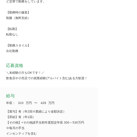
ど交替で勤務をしています。
【勤務時の服装】
制服（無料支給）
【転勤】
転勤なし
【勤務スタイル】
出社勤務
応募資格
＼未経験の方もOKです！／
飲食店や小売店での就業経験(アルバイト含む)ある方歓迎！
給与
年収：
310
万円
​〜
428
万円
【賞与】有（年2回※業績により金額決定）
【昇給】有（年1回）
【その他】+その他諸手当初年度想定年収 300～530万円
※毎月の手当
インセンティブを含む