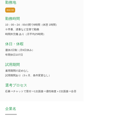
勤務地
神奈川県
勤務時間
10：00～24：00の間で8時間（休憩 1時間）
※早番、遅番など交替で勤務
時間外労働 あり（月平均25時間）
休日・休暇
週休2日制（月9日休み）
年間休日107日
試用期間
雇用期間の定めなし
試用期間あり（3ヶ月、条件変更なし）
選考プロセス
応募⇒チャットで受付⇒1次面接⇒適性検査＋2次面接⇒合否
企業名
***********