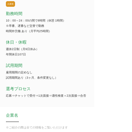
兵庫県
勤務時間
10：00～24：00の間で8時間（休憩 1時間）
※早番、遅番など交替で勤務
時間外労働 あり（月平均25時間）
休日・休暇
週休2日制（月9日休み）
年間休日107日
試用期間
雇用期間の定めなし
試用期間あり（3ヶ月、条件変更なし）
選考プロセス
応募⇒チャットで受付⇒1次面接⇒適性検査＋2次面接⇒合否
企業名
***********
※ご紹介の際は全ての情報をご覧いただけます