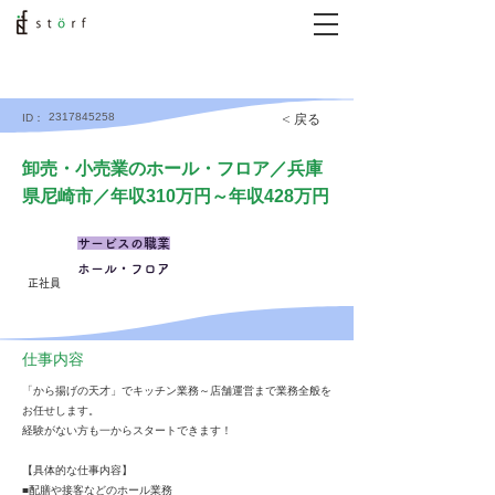
2317845258
< 戻る
ID：
卸売・小売業のホール・フロア／兵庫
県尼崎市／年収310万円～年収428万円
サービスの職業
ホール・フロア
正社員
仕事内容
「から揚げの天才」でキッチン業務～店舗運営まで業務全般を
お任せします。
経験がない方も一からスタートできます！
【具体的な仕事内容】
■配膳や接客などのホール業務