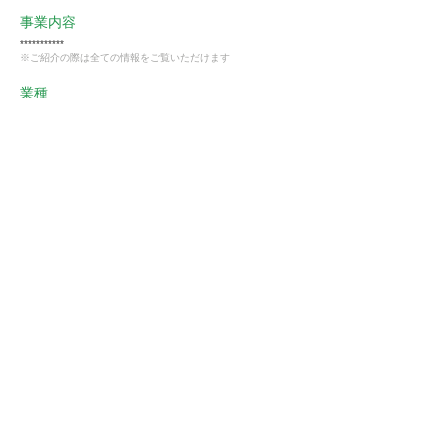
事業内容
***********
※ご紹介の際は全ての情報をご覧いただけます
業種
卸売・小売業
会員様限定
この仕事に興味がある
ストーフへ確認する