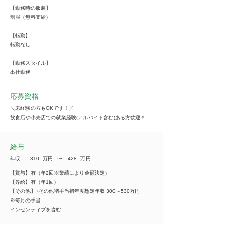
【勤務時の服装】
制服（無料支給）
【転勤】
転勤なし
【勤務スタイル】
出社勤務
応募資格
＼未経験の方もOKです！／
飲食店や小売店での就業経験(アルバイト含む)ある方歓迎！
給与
年収：
310
万円
​〜
428
万円
【賞与】有（年2回※業績により金額決定）
【昇給】有（年1回）
【その他】+その他諸手当初年度想定年収 300～530万円
※毎月の手当
インセンティブを含む