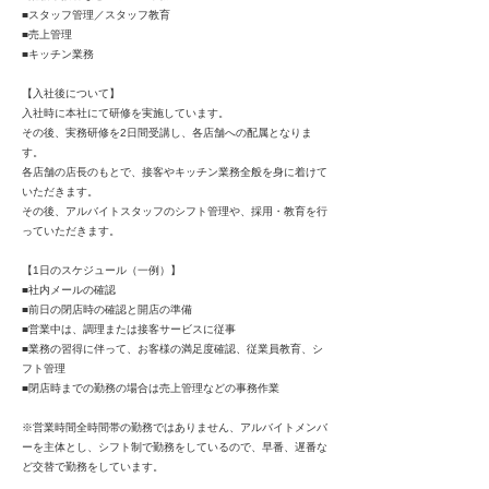
■スタッフ管理／スタッフ教育
■売上管理
■キッチン業務
【入社後について】
入社時に本社にて研修を実施しています。
その後、実務研修を2日間受講し、各店舗への配属となりま
す。
各店舗の店長のもとで、接客やキッチン業務全般を身に着けて
いただきます。
その後、アルバイトスタッフのシフト管理や、採用・教育を行
っていただきます。
【1日のスケジュール（一例）】
■社内メールの確認
■前日の閉店時の確認と開店の準備
■営業中は、調理または接客サービスに従事
■業務の習得に伴って、お客様の満足度確認、従業員教育、シ
フト管理
■閉店時までの勤務の場合は売上管理などの事務作業
※営業時間全時間帯の勤務ではありません、アルバイトメンバ
ーを主体とし、シフト制で勤務をしているので、早番、遅番な
ど交替で勤務をしています。