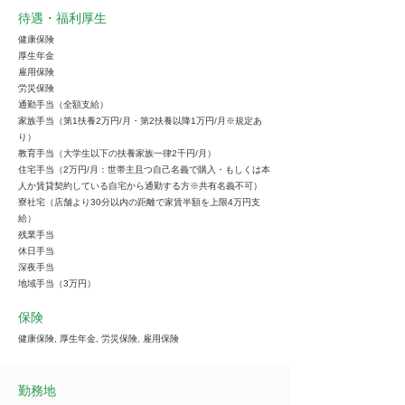
待遇・福利厚生
健康保険
厚生年金
雇用保険
労災保険
通勤手当（全額支給）
家族手当（第1扶養2万円/月・第2扶養以降1万円/月※規定あ
り）
教育手当（大学生以下の扶養家族一律2千円/月）
住宅手当（2万円/月：世帯主且つ自己名義で購入・もしくは本
人か賃貸契約している自宅から通勤する方※共有名義不可）
寮社宅（店舗より30分以内の距離で家賃半額を上限4万円支
給）
残業手当
休日手当
深夜手当
地域手当（3万円）
保険
健康保険, 厚生年金, 労災保険, 雇用保険
勤務地