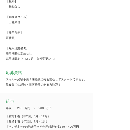
【転勤】
転勤なし
【勤務スタイル】
出社勤務
【雇用形態】
正社員
【雇用形態備考】
雇用期間の定めなし
試用期間あり（3ヶ月、条件変更なし）
応募資格
スキルや経験不要！未経験の方も安心してスタートできます。
飲食業での経験・接客経験のある方歓迎！
給与
年収：
288
万円
​〜
288
万円
【賞与】有（年2回、6月・12月）
【昇給】有（年2回、7月・1月）
【その他】+その他諸手当初年度想定年収340～400万円