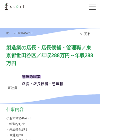
2318045258
< 戻る
ID：
製造業の店長・店長候補・管理職／東
京都世田谷区／年収288万円～年収288
万円
管理的職業
店長・店長候補・管理職
正社員
仕事内容
◇おすすめPoint！
・転勤なし☆
・未経験歓迎！
・車通勤OK！