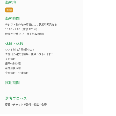
勤務地
東京都
勤務時間
※シフト制のため店舗により就業時間異なる
15:00～2:00（休憩 120分）
時間外労働 あり（月平均42時間）
休日・休暇
シフト制（月間8日休み）
※休日の目安は前半・後半シフト4日ずつ
有給休暇
慶弔特別休暇
産前産後休暇
育児休暇・介護休暇
試用期間
選考プロセス
応募⇒チャットで受付⇒面接⇒合否