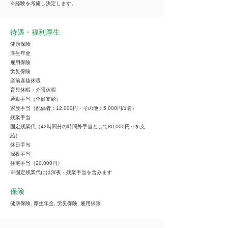
※経験を考慮し決定します。
待遇・福利厚生
健康保険
厚生年金
雇用保険
労災保険
産前産後休暇
育児休暇・介護休暇
通勤手当（全額支給）
家族手当（配偶者：12,000円・その他：5,000円/1名）
残業手当
固定残業代（42時間分の時間外手当として80,000円～を支
給）
休日手当
深夜手当
住宅手当（20,000円）
※固定残業代には深夜・残業手当を含みます
保険
健康保険, 厚生年金, 労災保険, 雇用保険