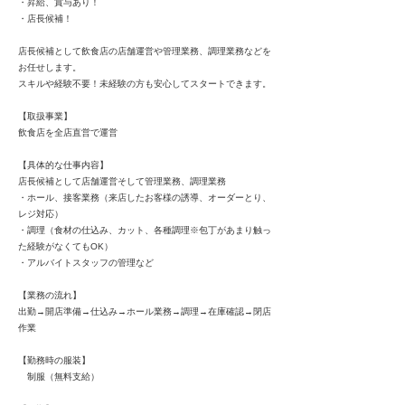
・昇給、賞与あり！
・店長候補！
店長候補として飲食店の店舗運営や管理業務、調理業務などを
お任せします。
スキルや経験不要！未経験の方も安心してスタートできます。
【取扱事業】
飲食店を全店直営で運営
【具体的な仕事内容】
店長候補として店舗運営そして管理業務、調理業務
・ホール、接客業務（来店したお客様の誘導、オーダーとり、
レジ対応）
・調理（食材の仕込み、カット、各種調理※包丁があまり触っ
た経験がなくてもOK）
・アルバイトスタッフの管理など
【業務の流れ】
出勤→開店準備→仕込み→ホール業務→調理→在庫確認→閉店
作業
【勤務時の服装】
制服（無料支給）