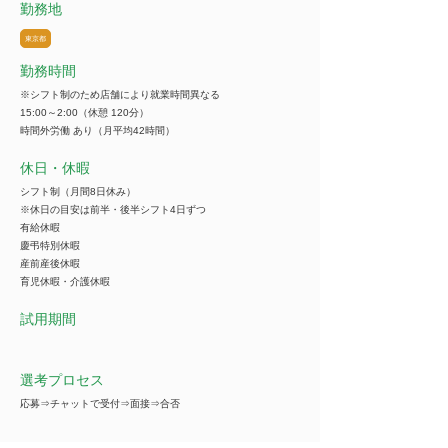
勤務地
東京都
勤務時間
※シフト制のため店舗により就業時間異なる
15:00～2:00（休憩 120分）
時間外労働 あり（月平均42時間）
休日・休暇
シフト制（月間8日休み）
※休日の目安は前半・後半シフト4日ずつ
有給休暇
慶弔特別休暇
産前産後休暇
育児休暇・介護休暇
試用期間
選考プロセス
応募⇒チャットで受付⇒面接⇒合否