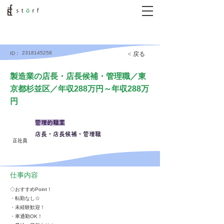
2318145258
< 戻る
ID：
製造業の店長・店長候補・管理職／東
京都杉並区／年収288万円～年収288万
円
管理的職業
店長・店長候補・管理職
正社員
仕事内容
◇おすすめPoint！
・転勤なし☆
・未経験歓迎！
・車通勤OK！