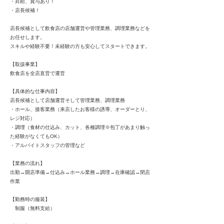
・昇給、賞与あり！
・店長候補！
店長候補として飲食店の店舗運営や管理業務、調理業務などを
お任せします。
スキルや経験不要！未経験の方も安心してスタートできます。
【取扱事業】
飲食店を全店直営で運営
【具体的な仕事内容】
店長候補として店舗運営そして管理業務、調理業務
・ホール、接客業務（来店したお客様の誘導、オーダーとり、
レジ対応）
・調理（食材の仕込み、カット、各種調理※包丁があまり触っ
た経験がなくてもOK）
・アルバイトスタッフの管理など
【業務の流れ】
出勤→開店準備→仕込み→ホール業務→調理→在庫確認→閉店
作業
【勤務時の服装】
制服（無料支給）