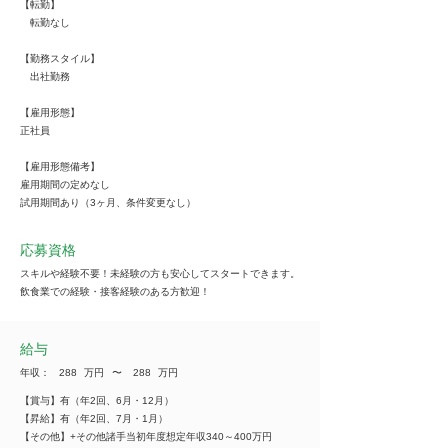
【転勤】
転勤なし
【勤務スタイル】
出社勤務
【雇用形態】
正社員
【雇用形態備考】
雇用期間の定めなし
試用期間あり（3ヶ月、条件変更なし）
応募資格
スキルや経験不要！未経験の方も安心してスタートできます。
飲食業での経験・接客経験のある方歓迎！
給与
年収：
288
万円
​〜
288
万円
【賞与】有（年2回、6月・12月）
【昇給】有（年2回、7月・1月）
【その他】+その他諸手当初年度想定年収340～400万円