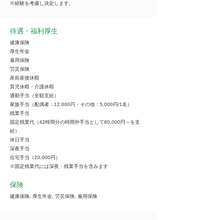
※経験を考慮し決定します。
待遇・福利厚生
健康保険
厚生年金
雇用保険
労災保険
産前産後休暇
育児休暇・介護休暇
通勤手当（全額支給）
家族手当（配偶者：12,000円・その他：5,000円/1名）
残業手当
固定残業代（42時間分の時間外手当として80,000円～を支
給）
休日手当
深夜手当
住宅手当（20,000円）
※固定残業代には深夜・残業手当を含みます
保険
健康保険, 厚生年金, 労災保険, 雇用保険