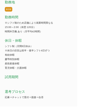
勤務地
東京都
勤務時間
※シフト制のため店舗により就業時間異なる
15:00～2:00（休憩 120分）
時間外労働 あり（月平均42時間）
休日・休暇
シフト制（月間8日休み）
※休日の目安は前半・後半シフト4日ずつ
有給休暇
慶弔特別休暇
産前産後休暇
育児休暇・介護休暇
試用期間
選考プロセス
応募⇒チャットで受付⇒面接⇒合否