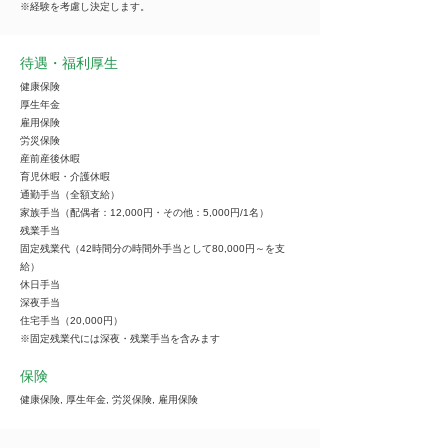
※経験を考慮し決定します。
待遇・福利厚生
健康保険
厚生年金
雇用保険
労災保険
産前産後休暇
育児休暇・介護休暇
通勤手当（全額支給）
家族手当（配偶者：12,000円・その他：5,000円/1名）
残業手当
固定残業代（42時間分の時間外手当として80,000円～を支
給）
休日手当
深夜手当
住宅手当（20,000円）
※固定残業代には深夜・残業手当を含みます
保険
健康保険, 厚生年金, 労災保険, 雇用保険