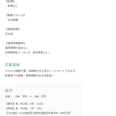
【転勤】
転勤なし
【勤務スタイル】
出社勤務
【雇用形態】
正社員
【雇用形態備考】
雇用期間の定めなし
試用期間あり（3ヶ月、条件変更なし）
応募資格
スキルや経験不要！未経験の方も安心してスタートできます。
飲食業での経験・接客経験のある方歓迎！
給与
年収：
288
万円
​〜
288
万円
【賞与】有（年2回、6月・12月）
【昇給】有（年2回、7月・1月）
【その他】+その他諸手当初年度想定年収340～400万円