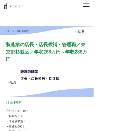
2318345258
< 戻る
ID：
製造業の店長・店長候補・管理職／東
京都杉並区／年収288万円～年収288万
円
管理的職業
店長・店長候補・管理職
正社員
仕事内容
◇おすすめPoint！
・転勤なし☆
・未経験歓迎！
・車通勤OK！