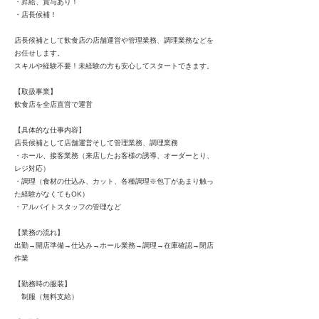
・昇給、賞与あり！
・店長候補！
店長候補として飲食店の店舗運営や管理業務、調理業務などを
お任せします。
スキルや経験不要！未経験の方も安心してスタートできます。
【取扱事業】
飲食店を全店直営で運営
【具体的な仕事内容】
店長候補として店舗運営そして管理業務、調理業務
・ホール、接客業務（来店したお客様の誘導、オーダーとり、
レジ対応）
・調理（食材の仕込み、カット、各種調理※包丁があまり触っ
た経験がなくてもOK）
・アルバイトスタッフの管理など
【業務の流れ】
出勤→開店準備→仕込み→ホール業務→調理→在庫確認→閉店
作業
【勤務時の服装】
制服（無料支給）