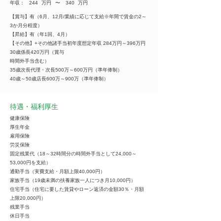
年収：
244
万円
​〜
340
万円
【賞与】有（6月、12月/業績に応じて支給※年間で賃金の2～
3か月分程度）
【昇給】有（年1回、4月）
【その他】+その他諸手当初年度想定年収 284万円～396万円
30歳係長420万円（賞与
時間外手当含む）
35歳次長代理・次長500万～600万円（準年俸制）
40歳～50歳店長600万～900万（準年俸制）
待遇・福利厚生
健康保険
厚生年金
雇用保険
労災保険
固定残業代（18～32時間分の時間外手当として24,000～
53,000円を支給）
通勤手当（実費支給・月額上限40,000円）
家族手当（19歳未満の扶養家族一人につき月10,000円）
住宅手当（住宅に要した賃貸やローン返済の金額30％・月額
上限20,000円）
残業手当
休日手当