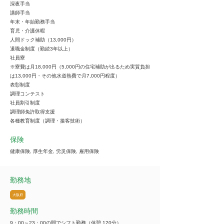
深夜手当
講師手当
年末・年始勤務手当
育児・介護休暇
人間ドック補助（13,000円）
退職金制度（勤続3年以上）
社員寮
※寮費は月18,000円（5,000円の住宅補助が出るため実質負担
は13,000円・その他水道熱費で月7,000円程度）
表彰制度
調理コンテスト
社員割引制度
調理師免許取得支援
各種教育制度（調理・接客技術）
保険
健康保険, 厚生年金, 労災保険, 雇用保険
勤務地
大阪府
勤務時間
9：00～23：00の間でシフト勤務（休憩 120分）