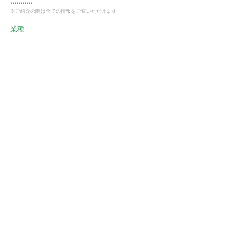
***********
※ご紹介の際は全ての情報をご覧いただけます
業種
飲食業
会員様限定
この仕事に興味がある
ストーフへ確認する