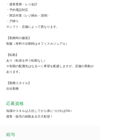
・接客業務・レジ会計
・予約電話対応
・閉店作業（レジ締め・清掃）
・戸締り
※シフト・店舗によって異なります。
【勤務時の服装】
制服（有料※出勤時はオフィスカジュアル）
【転勤】
あり（転居を伴う転勤なし）
※初期の配属先はなるべく希望を配慮しますが、店舗の異動が
あります。
【勤務スタイル】
出社勤務
応募資格
知識やスキルは入社してから身につければOK♪
接客・販売の経験ある方大歓迎！
給与