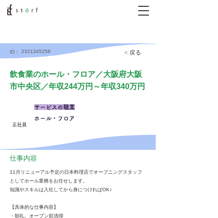
2321345258
< 戻る
ID：
飲食業のホール・フロア／大阪府大阪
市中央区／年収244万円～年収340万円
サービスの職業
ホール・フロア
正社員
仕事内容
11月リニューアル予定の日本料理店でオープニングスタッフ
としてホール業務をお任せします。
知識やスキルは入社してから身につければOK♪
【具体的な仕事内容】
・朝礼、オープン前清掃