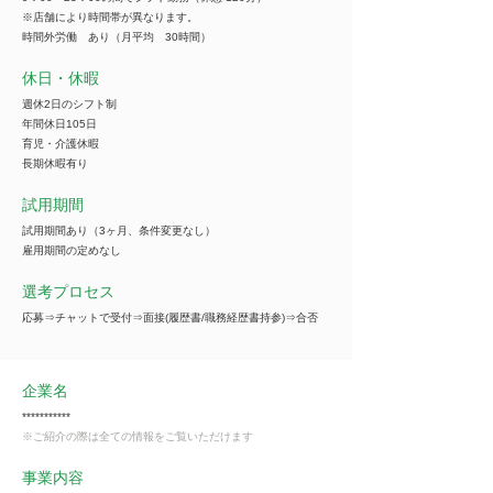
※店舗により時間帯が異なります。
時間外労働 あり（月平均 30時間）
休日・休暇
週休2日のシフト制
年間休日105日
育児・介護休暇
長期休暇有り
試用期間
試用期間あり（3ヶ月、条件変更なし）
雇用期間の定めなし
選考プロセス
応募⇒チャットで受付⇒面接(履歴書/職務経歴書持参)⇒合否
企業名
***********
※ご紹介の際は全ての情報をご覧いただけます
事業内容