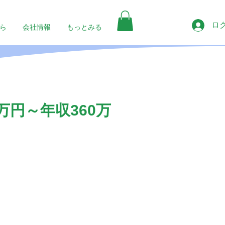
ロ
ら
会社情報
もっとみる
円～年収360万