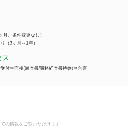
ヶ月、条件変更なし）
り（3ヶ月～1年）
セス
受付⇒面接(履歴書/職務経歴書持参)⇒合否
全ての情報をご覧いただけます