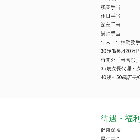
残業手当
休日手当
深夜手当
講師手当
年末・年始勤務手
30歳係長/420
時間外手当含む
35歳次長代理・次
40歳～50歳店長
待遇・福
健康保険
厚生年金