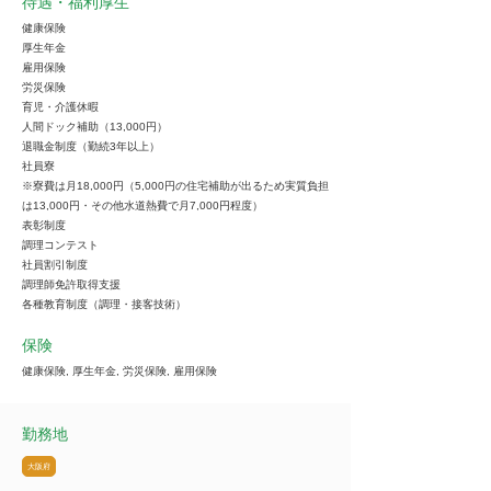
待遇・福利厚生
健康保険
厚生年金
雇用保険
労災保険
育児・介護休暇
人間ドック補助（13,000円）
退職金制度（勤続3年以上）
社員寮
※寮費は月18,000円（5,000円の住宅補助が出るため実質負担
は13,000円・その他水道熱費で月7,000円程度）
表彰制度
調理コンテスト
社員割引制度
調理師免許取得支援
各種教育制度（調理・接客技術）
保険
健康保険, 厚生年金, 労災保険, 雇用保険
勤務地
大阪府