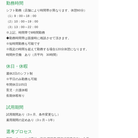
勤務時間
シフト勤務（店舗により時間帯が異なります、休憩60分）
（1）9：00～18：00
（2）10：00～19：00
（3）13：00～22：00
※上記、時間帯で8時間勤務
◆勤務時間帯は面接時に相談させて頂きます。
※短時間勤務も可能です
※既定の時間を超えて勤務する場合120分休憩になります。
時間外労働 あり（月平均 30時間）
休日・休暇
週休2日のシフト制
※平日のみ勤務も可能
年間休日105日
育児・介護休暇
長期休暇有り
試用期間
試用期間あり（3ヶ月、条件変更なし）
雇用期間の定めあり（3ヶ月～1年）
選考プロセス