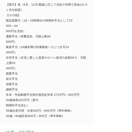
【賞与】有（6月、12月/業績に応じて支給※年間で賃金の1.5
ヶ月分程度）
【その他】
固定残業代（18～28時間分の時間外手当として23
000～44
000円を支給）
通勤手当（実費支給、月額上限40
000円）
家族手当（19歳未満の扶養家族一人につき月10
000円）
住宅手当（住宅に要した賃貸やローン返済の金額30％、月額
上限20
000円）
残業手当
休日手当
深夜手当
講師手当
年末・年始勤務手当初年度想定年収 273万円～350万円
30歳係長420万円（賞与
時間外手当含む）
35歳次長代理・次長500万～600万円（準年俸制）
40歳～50歳店長600万～900万（準年俸制）