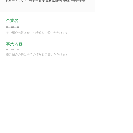
応募⇒チャットで受付⇒面接(履歴書/職務経歴書持参)⇒合否
企業名
***********
※ご紹介の際は全ての情報をご覧いただけます
事業内容
***********
※ご紹介の際は全ての情報をご覧いただけます
業種
飲食業
会員様限定
この仕事に興味がある