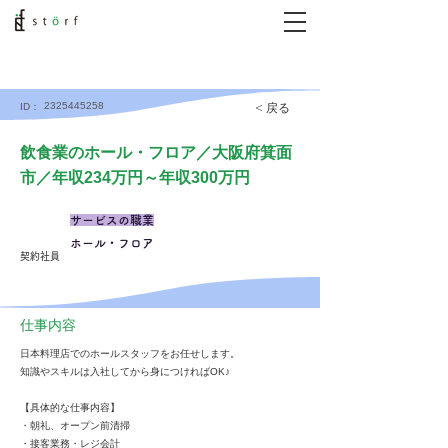
2325445258
< 戻る
ID：
飲食業のホール・フロア／大阪府箕面
市／年収234万円～年収300万円
サービスの職業
ホール・フロア
契約社員
仕事内容
日本料理店でのホールスタッフをお任せします。
知識やスキルは入社してから身につければOK♪
【具体的な仕事内容】
・朝礼、オープン前清掃
・接客業務・レジ会計