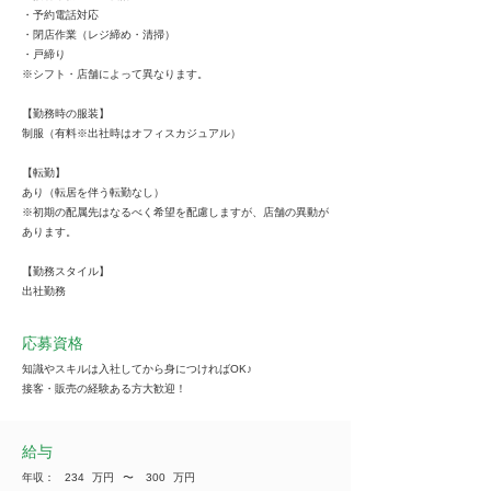
・予約電話対応
・閉店作業（レジ締め・清掃）
・戸締り
※シフト・店舗によって異なります。
【勤務時の服装】
制服（有料※出社時はオフィスカジュアル）
【転勤】
あり（転居を伴う転勤なし）
※初期の配属先はなるべく希望を配慮しますが、店舗の異動が
あります。
【勤務スタイル】
出社勤務
応募資格
知識やスキルは入社してから身につければOK♪
接客・販売の経験ある方大歓迎！
給与
年収：
234
万円
​〜
300
万円