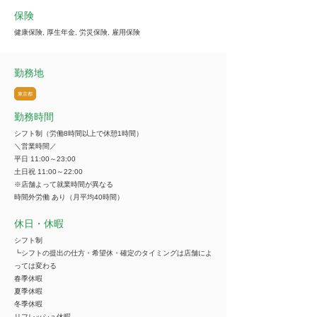
保険
健康保険, 厚生年金, 労災保険, 雇用保険
勤務地
東京都
勤務時間
シフト制（労働8時間以上で休憩1時間）
＼営業時間／
平日 11:00～23:00
土日祝 11:00～22:00
※店舗よって就業時間が異なる
時間外労働 あり（月平均40時間）
休日・休暇
シフト制
┗シフトの提出の仕方・希望休・確定のタイミングは店舗によ
っては変わる
春季休暇
夏季休暇
冬季休暇
リフレッシュ休暇