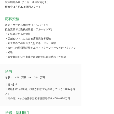
試用期間あり（3ヶ月、条件変更なし）
研修中は月給27.5万円スタート
応募資格
販売・サービス経験者（アルバイト可）
飲食業界での勤務経験者（アルバイト可）
下記経験がある方歓迎
・店舗ビジネスにおける店舗責任者経験
・外食業界での店長またはマネージャー経験
・海外での居酒屋経験やエリアマネージャーなどのマネジメン
ト経験
・飲食業において事業企画経験や経営に携わった経験
給与
年収：
456
万円
​〜
684
万円
【賞与】有
【昇給】有（年2回、役職が同じでも昇給していく仕組みを導
入）
【その他】+その他諸手当初年度想定年収 456～684万円
待遇・福利厚生