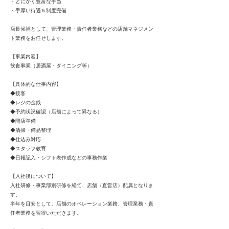
・とにかく豊富な手当
・手厚い待遇＆制度完備
店長候補として、管理業務・責任者業務などの店舗マネジメン
ト業務をお任せします。
【事業内容】
飲食事業（居酒屋・ダイニング等）
【具体的な仕事内容】
◆接客
◆レジの金銭
◆予約状況確認（店舗によって異なる）
◆開店準備
◆清掃・備品整理
◆仕込み対応
◆スタッフ教育
◆日報記入・シフト表作成などの事務作業
【入社後について】
入社研修・事業部別研修を経て、店舗（直営店）配属となりま
す。
半年を目安として、店舗のオペレーション業務、管理業務・責
任者業務を習得いただきます。