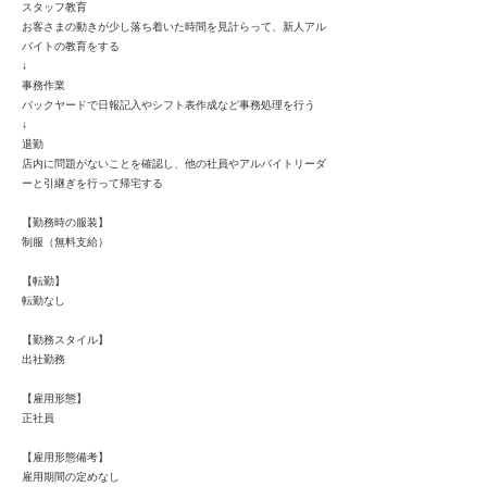
スタッフ教育
お客さまの動きが少し落ち着いた時間を見計らって、新人アル
バイトの教育をする
↓
事務作業
バックヤードで日報記入やシフト表作成など事務処理を行う
↓
退勤
店内に問題がないことを確認し、他の社員やアルバイトリーダ
ーと引継ぎを行って帰宅する
【勤務時の服装】
制服（無料支給）
【転勤】
転勤なし
【勤務スタイル】
出社勤務
【雇用形態】
正社員
【雇用形態備考】
雇用期間の定めなし