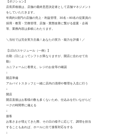
【ポジション】
店長昇格後は、店舗の最終意思決定者として店舗マネジメント
をしていただきます。
年商約1億円の店舗の売上・利益管理、30名～80名の従業員の
採用・教育・労務管理、店舗・業態改善に繋がる提案・企画
等、業務内容は多岐にわたります。
＼当社では完全実力主義！あなたの実力・能力を評価！／
【1日のスケジュール（一例）】
出勤（日によってシフトが異なりますが、開店に合わせて出
勤）
ユニフォームに着替え、レジのお金等の確認
↓
開店準備
アルバイトスタッフと一緒に店内の清掃や整理を入念に行う
↓
開店
開店直後はお客様の数も多くないため、仕込みを行いながらピ
ークの時間帯に備える
↓
接客
お客さまが増えてきた際、その日の様子に応じて、調理を担当
することもあれば、ホールに出て接客対応をする
↓