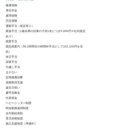
健康保険
厚生年金
雇用保険
労災保険
通勤手当（規定有り）
家族手当（1歳未満の扶養の子供1名につき5,000円※社内規定
あり）
残業手当
固定残業代（56.2時間分の時間外手当として101,100円を支
給）
休日手当
深夜手当
引越し手当
まかない
定期健康診断
資格取得支援
誕生日祝い
慶弔見舞金
出産祝金
ベビーシッター制度
時短勤務雇用制度
永年勤続表彰
育児休暇制度
独立支援制度（準備中）