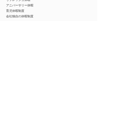
アニバーサリー休暇
育児休暇制度
会社独自の休暇制度
試用期間
選考プロセス
応募⇒チャットで受付⇒1次面接⇒書類選考⇒2次面接⇒合否
1次面接はWEBで実施
企業名
***********
※ご紹介の際は全ての情報をご覧いただけます
事業内容
***********
※ご紹介の際は全ての情報をご覧いただけます
業種
飲食業