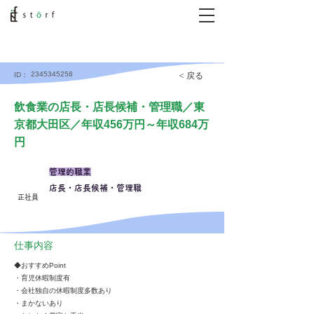
2345345258
< 戻る
ID：
飲食業の店長・店長候補・管理職／東
京都大田区／年収456万円～年収684万
円
管理的職業
店長・店長候補・管理職
正社員
仕事内容
◆おすすめPoint
・育児休暇制度有
・会社独自の休暇制度多数あり
・まかないあり