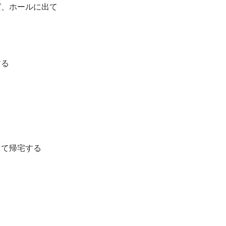
ば、ホールに出て
する
って帰宅する