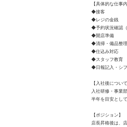
【具体的な仕事
◆接客
◆レジの金銭
◆予約状況確認
◆開店準備
◆清掃・備品整
◆仕込み対応
◆スタッフ教育
◆日報記入・シ
【入社後につい
入社研修・事業
半年を目安とし
【ポジション】
店長昇格後は、