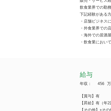
販売・サービス
飲食業界での勤
下記経験がある
・店舗ビジネス
・外食業界での
・海外での居酒
・飲食業におい
給与
年収：
456
万
【賞与】有
【昇給】有（年
【その他】+その他