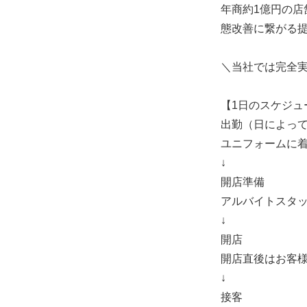
年商約1億円の店
態改善に繋がる
＼当社では完全
【1日のスケジュ
出勤（日によっ
ユニフォームに
↓
開店準備
アルバイトスタ
↓
開店
開店直後はお客
↓
接客