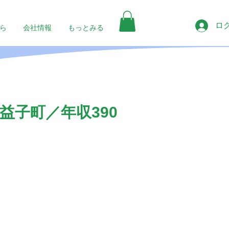
ロ
ら
会社情報
もっとみる
子町／年収390