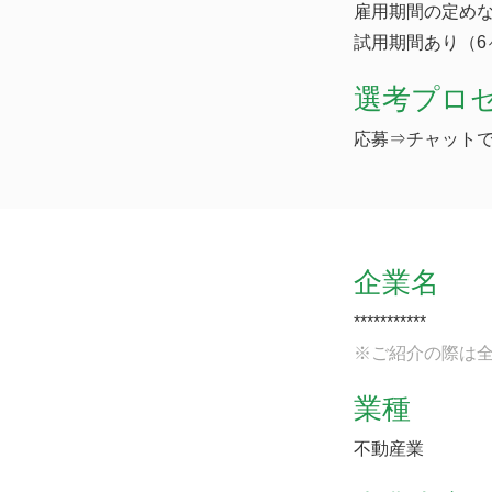
雇用期間の定め
試用期間あり（6
選考プロ
応募⇒チャット
企業名
***********
※ご紹介の際は
業種
不動産業