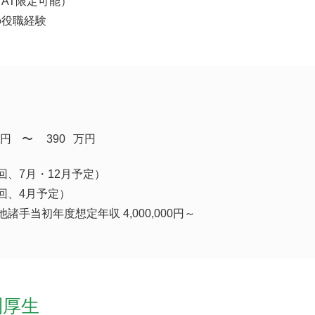
AT限定可能）
の役職経験
円
​〜
390
万円
回、7月・12月予定）
回、4月予定）
諸手当初年度想定年収 4,000,000円～
利厚生