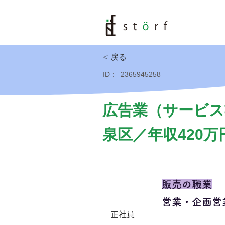
< 戻る
ID：
2365945258
広告業（サービス
泉区／年収420万
販売の職業
営業・企画営
正社員