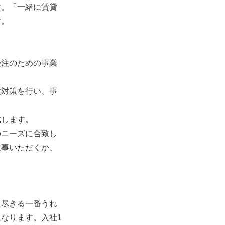
す。「一緒に賃貸
す。
受注のための事業
度対策を行い、事
成します。
のニーズに合致し
返事いただくか、
に尽きる一番うれ
なります。入社1