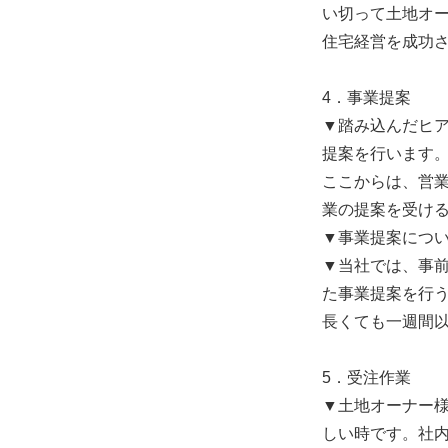
い切って土地オ
住宅経営を成功
4．事業提案
▼踏み込んだヒ
提案を行います
ここからは、営
業の提案を受け
▼事業提案につ
▼当社では、事
た事業提案を行
長くても一週間
5．受注作業
▼土地オーナー
しい時です。社