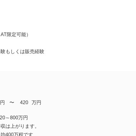
AT限定可能）
経験もしくは販売経験
円
​〜
420
万円
20～800万円
年収は上がります。
均400万程です