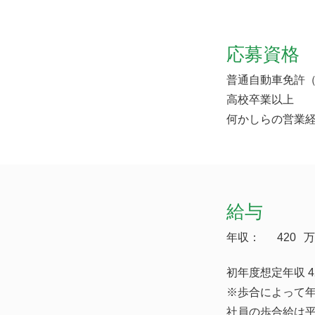
応募資格
普通自動車免許（
高校卒業以上
何かしらの営業
給与
年収：
420
万
初年度想定年収 4
※歩合によって
社員の歩合給は平