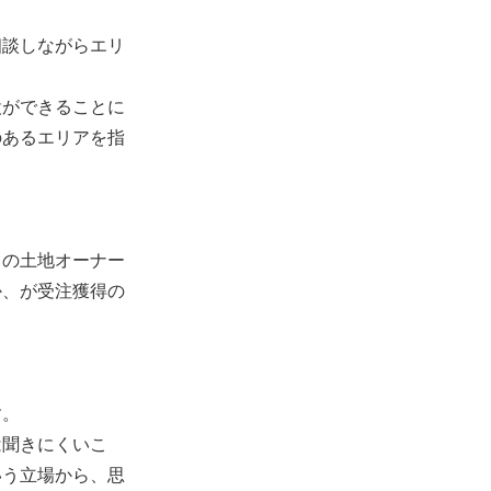
相談しながらエリ
設ができることに
のあるエリアを指
ちの土地オーナー
か、が受注獲得の
す。
は聞きにくいこ
いう立場から、思