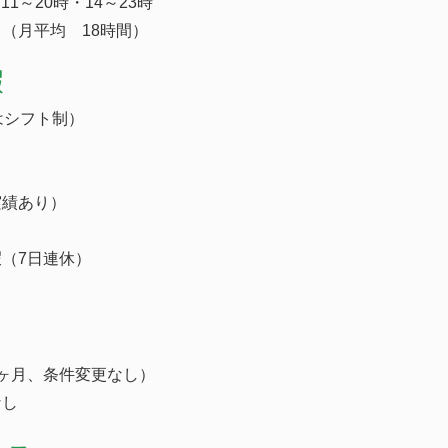
11～20時・14～23時
（月平均 18時間）
暇
はシフト制）
実績あり）
（7日連休）
ヶ月、条件変更なし）
なし