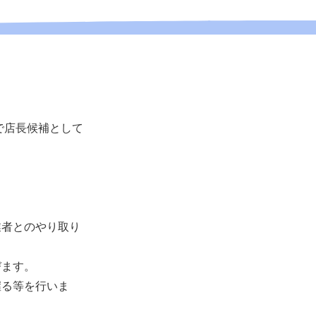
で店長候補として
業者とのやり取り
びます。
握る等を行いま