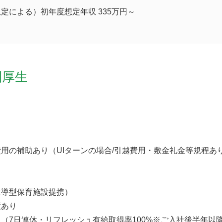
定による）初年度想定年収 335万円～
利厚生
用の補助あり（UIターンの場合/引越費用・敷金礼金等規程あ
主導型保育施設提携）
度あり
（7日連休・リフレッシュ有給取得率100%※ご入社後半年以