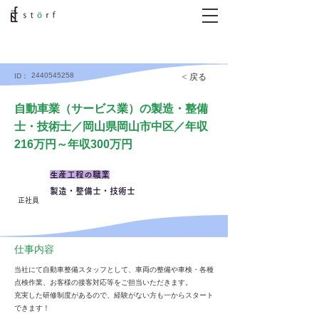
2440545258
< 戻る
ID：
自動車業（サービス業）の製造・整備
士・技術士／岡山県岡山市中区／年収
216万円～年収300万円
生産工程の職業
製造・整備士・技術士
正社員
仕事内容
当社にて自動車整備スタッフとして、車両の整備や車検・各種
点検作業、お客様の接客対応等をご担当いただきます。
充実した研修制度があるので、経験がない方も一からスタート
できます！