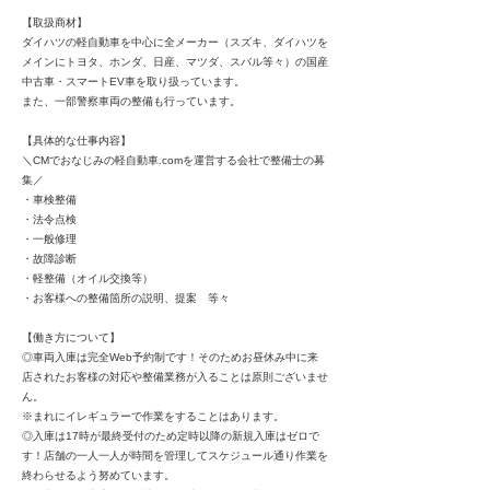
【取扱商材】
ダイハツの軽自動車を中心に全メーカー（スズキ、ダイハツを
メインにトヨタ、ホンダ、日産、マツダ、スバル等々）の国産
中古車・スマートEV車を取り扱っています。
また、一部警察車両の整備も行っています。
【具体的な仕事内容】
＼CMでおなじみの軽自動車.comを運営する会社で整備士の募
集／
・車検整備
・法令点検
・一般修理
・故障診断
・軽整備（オイル交換等）
・お客様への整備箇所の説明、提案 等々
【働き方について】
◎車両入庫は完全Web予約制です！そのためお昼休み中に来
店されたお客様の対応や整備業務が入ることは原則ございませ
ん。
※まれにイレギュラーで作業をすることはあります。
◎入庫は17時が最終受付のため定時以降の新規入庫はゼロで
す！店舗の一人一人が時間を管理してスケジュール通り作業を
終わらせるよう努めています。