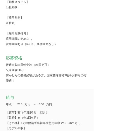
【勤務スタイル】
出社勤務
【雇用形態】
正社員
【雇用形態備考】
雇用期間の定めなし
試用期間あり（6ヶ月、条件変更なし）
応募資格
普通自動車運転免許（AT限定可）
＼未経験OK／
何かしらの整備経験がある方、国家整備資格3級をお持ちの方
優遇！
給与
年収：
216
万円
​〜
300
万円
【賞与】有（年2回/6月・12月）
【昇給】有（年1回/4月）
【その他】+その他諸手当初年度想定年収 252～325万円
【モデル年収】