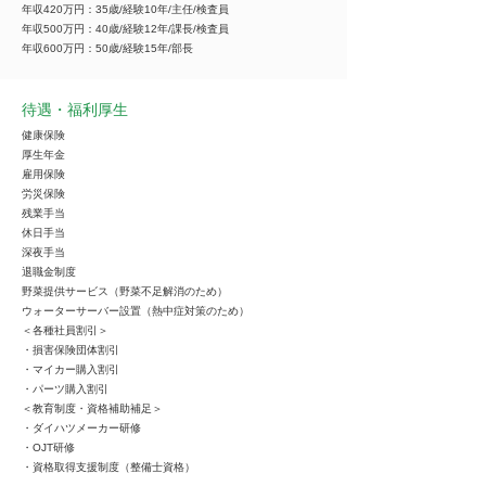
年収420万円：35歳/経験10年/主任/検査員
年収500万円：40歳/経験12年/課長/検査員
年収600万円：50歳/経験15年/部長
待遇・福利厚生
健康保険
厚生年金
雇用保険
労災保険
残業手当
休日手当
深夜手当
退職金制度
野菜提供サービス（野菜不足解消のため）
ウォーターサーバー設置（熱中症対策のため）
＜各種社員割引＞
・損害保険団体割引
・マイカー購入割引
・パーツ購入割引
＜教育制度・資格補助補足＞
・ダイハツメーカー研修
・OJT研修
・資格取得支援制度（整備士資格）