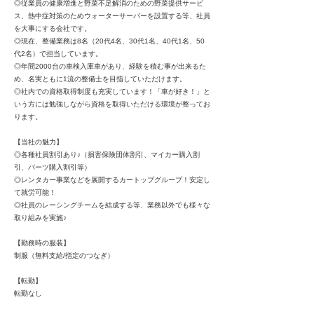
◎従業員の健康増進と野菜不足解消のための野菜提供サービ
ス、熱中症対策のためウォーターサーバーを設置する等、社員
を大事にする会社です。
◎現在、整備業務は8名（20代4名、30代1名、40代1名、50
代2名）で担当しています。
◎年間2000台の車検入庫車があり、経験を積む事が出来るた
め、名実ともに1流の整備士を目指していただけます。
◎社内での資格取得制度も充実しています！「車が好き！」と
いう方には勉強しながら資格を取得いただける環境が整ってお
ります。
【当社の魅力】
◎各種社員割引あり♪（損害保険団体割引、マイカー購入割
引、パーツ購入割引等）
◎レンタカー事業などを展開するカートップグループ！安定し
て就労可能！
◎社員のレーシングチームを結成する等、業務以外でも様々な
取り組みを実施♪
【勤務時の服装】
制服（無料支給/指定のつなぎ）
【転勤】
転勤なし