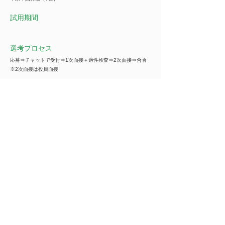
試用期間
選考プロセス
応募⇒チャットで受付⇒1次面接＋適性検査⇒2次面接⇒合否
※2次面接は役員面接
企業名
***********
※ご紹介の際は全ての情報をご覧いただけます
事業内容
***********
※ご紹介の際は全ての情報をご覧いただけます
業種
自動車業（サービス業）