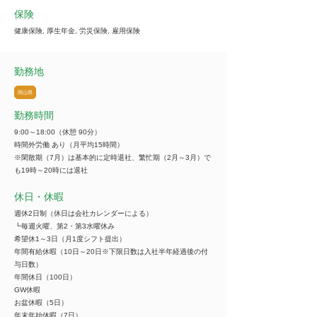
保険
健康保険, 厚生年金, 労災保険, 雇用保険
勤務地
岡山県
勤務時間
9:00～18:00（休憩 90分）
時間外労働 あり（月平均15時間）
※閑散期（7月）は基本的に定時退社、繁忙期（2月～3月）で
も19時～20時には退社
休日・休暇
週休2日制（休日は会社カレンダーによる）
┗毎週火曜、第2・第3水曜休み
希望休1～3日（月1度シフト提出）
年間有給休暇（10日～20日※下限日数は入社半年経過後の付
与日数）
年間休日（100日）
GW休暇
お盆休暇（5日）
年末年始休暇（7日）