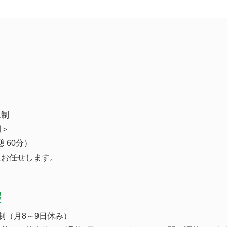
ム制
間＞
憩 60分）
にお任せします。
暇
制（月8～9日休み）