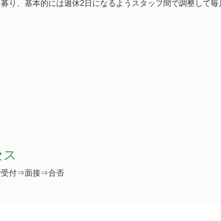
を募り、基本的には週休2日になるようスタッフ間で調整して毎
セス
で受付⇒面接⇒合否