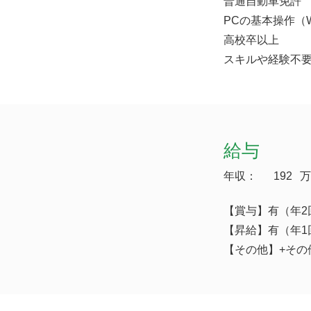
普通自動車免許
PCの基本操作（Wo
高校卒以上
スキルや経験不
給与
年収：
192
万
【賞与】有（年2
【昇給】有（年1
【その他】+その他