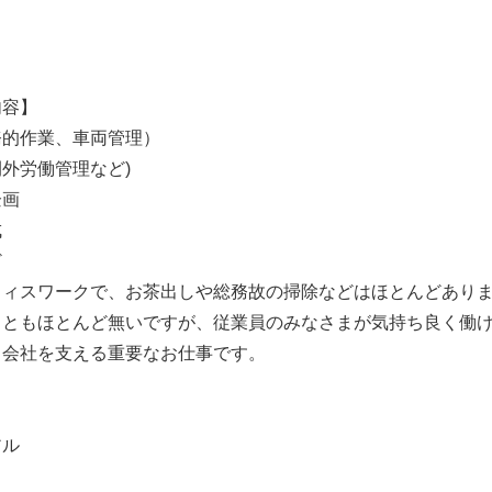
内容】
務的作業、車両管理）
外労働管理など)
企画
成
ど
フィスワークで、お茶出しや総務故の掃除などはほとんどあり
こともほとんど無いですが、従業員のみなさまが気持ち良く働
ら会社を支える重要なお仕事です。
】
アル