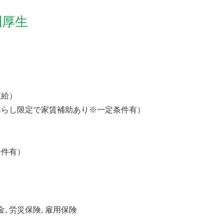
利厚生
支給）
暮らし限定で家賃補助あり※一定条件有）
条件有）
金, 労災保険, 雇用保険